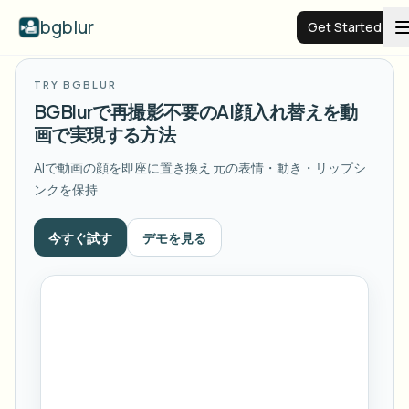
bgblur
Get Started
TRY BGBLUR
Video background blur
BGBlurで再撮影不要のAI顔入れ替えを動
画で実現する方法
Pricing
AIで動画の顔を即座に置き換え
元の表情・動き・リップシ
ンクを保持
Examples
今すぐ試す
デモを見る
Features
View all examples
Browse the full example library
Enterprise
View all features
Browse every blur tool in one place
Blur Face
Resources
Blur License Plate
Schools & education