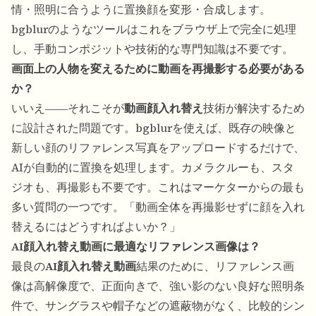
情・照明に合うように置換顔を変形・合成します。
bgblurのようなツールはこれをブラウザ上で完全に処理
し、手動コンポジットや技術的な専門知識は不要です。
画面上の人物を変えるために動画を再撮影する必要がある
か？
いいえ――それこそが
動画顔入れ替え
技術が解決するため
に設計された問題です。bgblurを使えば、既存の映像と
新しい顔のリファレンス写真をアップロードするだけで、
AIが自動的に置換を処理します。カメラクルーも、スタ
ジオも、再撮影も不要です。これはマーケターからの最も
多い質問の一つです。「動画全体を再撮影せずに顔を入れ
替えるにはどうすればよいか？」
AI顔入れ替え動画に最適なリファレンス画像は？
最良の
AI顔入れ替え動画
結果のために、リファレンス画
像は高解像度で、正面向きで、強い影のない良好な照明条
件で、サングラスや帽子などの遮蔽物がなく、比較的シン