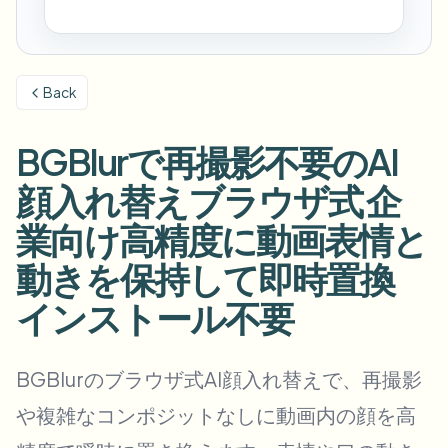
Blur License Plate
Campus cameras, lectures, and district bulk privacy
FAQ
Blur Background
Blur Face
Media & entertainment
Choose language
Screeners, releases, and compliance
Blog
Blur Anything
Back
Blur Background
Retail & ecommerce
Whitepapers
Store and warehouse footage
Blur Anything
BGBlurで再撮影不要のAI
Screen recording blur
Tools
Healthcare
顔入れ替えブラウザ式 企
AI Video Object Remover
GDPR compliance blur
Clinic and patient-facing video governance
Category
業向け高精度に動画表情と
Public sector
Vlogger street interview
Products
Blur Face in Photos
動きを保持して即時置換
FOIA, safe disclosure, and redaction
Gaming & stream blur
インストール不要
Face Anonymization
Bulk face anonymization
Voice Anonymizer
Volume batches, retention, and SLAs
BGBlurのブラウザ式AI顔入れ替えで、再撮影
Bulk license plate blur
や複雑なコンポジットなしに動画内の顔を高
Fleet, dashcam, and parking at scale
Face Swap - Image