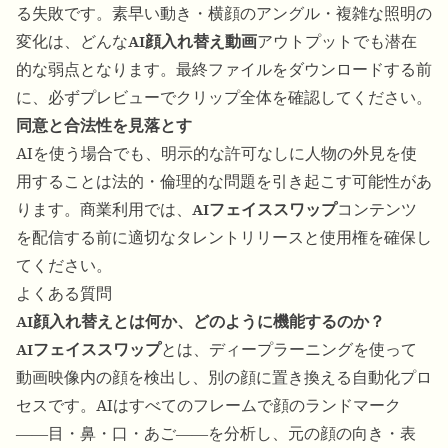
る失敗です。素早い動き・横顔のアングル・複雑な照明の
変化は、どんな
AI顔入れ替え動画
アウトプットでも潜在
的な弱点となります。最終ファイルをダウンロードする前
に、必ずプレビューでクリップ全体を確認してください。
同意と合法性を見落とす
AIを使う場合でも、明示的な許可なしに人物の外見を使
用することは法的・倫理的な問題を引き起こす可能性があ
ります。商業利用では、
AIフェイススワップ
コンテンツ
を配信する前に適切なタレントリリースと使用権を確保し
てください。
よくある質問
AI顔入れ替えとは何か、どのように機能するのか？
AIフェイススワップ
とは、ディープラーニングを使って
動画映像内の顔を検出し、別の顔に置き換える自動化プロ
セスです。AIはすべてのフレームで顔のランドマーク
――目・鼻・口・あご――を分析し、元の顔の向き・表