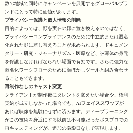
数の地域で同時にキャンペーンを展開するグローバルブラ
ンドにとって特に価値があります。
プライバシー保護と個人情報の削除
目的によっては、顔を実在の顔に置き換えるのではなく、
プライバシーコンプライアンスのために中立的または匿名
化された顔に差し替えることが求められます。ドキュメン
タリー・研究・ジャーナリズム・医療など、被写体の身元
を保護しなければならない場面で有効です。さらに強力な
匿名化ワークフローのために
顔ぼかしツール
と組み合わせ
ることもできます。
再制作なしのキャスト変更
クライアントが制作後にタレントを変えたい場合や、権利
契約が成立しなかった場合でも、
AIフェイススワップ
が
あれば映像を無駄にせずに済みます。ディープラーニング
がこの技術を身近にする以前は不可能だったポスプロでの
再キャスティングが、追加の撮影日なしで実現します。