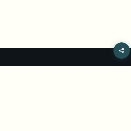
Related Articles
Best AI Face Blur Tools 2026: Full
Comparison Guide
Compare the best AI face blur tools for 2026 — BGBlur,
Medianonymizer, Blur.me, Facepixelizer, Gallio Pro,
brighter AI — by price, video support, privacy.
Aug 4, 2026
•
Yash Thakker