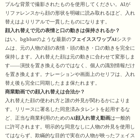
プルな背景で撮影されたものを使用してください。AIが
リファレンスから顔の形状を明確に読み取れるほど、入れ
替えはよりリアルで一貫したものになります。
顔入れ替えで元の表情と口の動きは保持されるか？
はい。bgblurのような最新の
フェイススワップAI
システ
ムは、元の人物の顔の表情・頭の動き・口の動きを完全に
保持します。入れ替えた顔は元の動きに合わせて変形しま
す――演技を置き換えるのではなく、個人の識別情報だけ
を置き換えます。ナレーションや画面上のセリフは、入れ
替え後も完全に同期したまま保たれます。
商業動画での顔入れ替えは合法か？
入れ替えた顔の使われ方と誰の外見が関わるかによりま
す。リリースに署名した同意済みタレントを起用するな
ど、正当な商業利用のための
AI顔入れ替え動画
は一般的
に許可されます。明示的な同意なしに人物の外見を使用し
てはならず、欺瞞的な目的で実在の人物が映ったフェイス