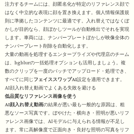
注力するチームには、
顔匿名化
が特定のリファレンス顔で
はなく中立的な表現に顔を置き換えます。個人情報保護規
則に準拠したコンテンツに最適です。入れ替えではなくぼ
かしが目的なら、
顔ぼかしツール
が自動検出でそれを実現
します。車両には、
ナンバープレートぼかし
が映像全体の
ナンバープレート削除を自動化します。
大量の動画を処理するエンタープライズや代理店のチーム
は、bgblurの一括処理オプションも活用しましょう。複
数のクリップを一度のバッチでアップロード・処理でき、
すべてに同じ
フェイススワップAI
設定を適用できます。
AI顔入れ替え動画でよくある失敗を避ける
低品質なリファレンス画像を使う
AI顔入れ替え動画
の結果が悪い最も一般的な原因は、粗
悪なソース写真です。ぼやけた・横向き・照明が悪いリフ
ァレンス画像では、AIモデルに与えられる情報が不足し
ます。常に高解像度で正面向き・良好な照明の写真をリフ