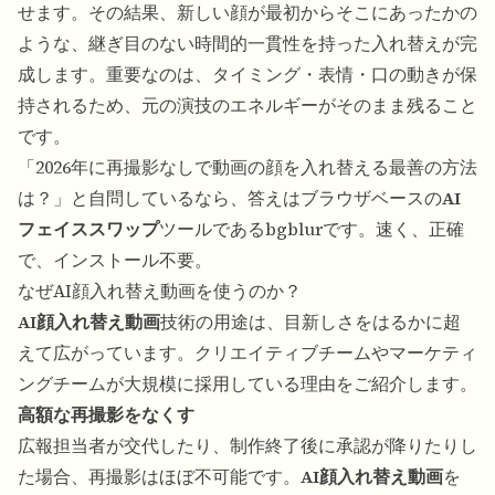
せます。その結果、新しい顔が最初からそこにあったかの
ような、継ぎ目のない時間的一貫性を持った入れ替えが完
成します。重要なのは、タイミング・表情・口の動きが保
持されるため、元の演技のエネルギーがそのまま残ること
です。
「2026年に再撮影なしで動画の顔を入れ替える最善の方法
は？」と自問しているなら、答えはブラウザベースの
AI
フェイススワップ
ツールであるbgblurです。速く、正確
で、インストール不要。
なぜAI顔入れ替え動画を使うのか？
AI顔入れ替え動画
技術の用途は、目新しさをはるかに超
えて広がっています。クリエイティブチームやマーケティ
ングチームが大規模に採用している理由をご紹介します。
高額な再撮影をなくす
広報担当者が交代したり、制作終了後に承認が降りたりし
た場合、再撮影はほぼ不可能です。
AI顔入れ替え動画
を