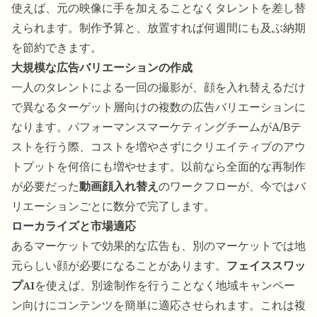
使えば、元の映像に手を加えることなくタレントを差し替
えられます。制作予算と、放置すれば何週間にも及ぶ納期
を節約できます。
大規模な広告バリエーションの作成
一人のタレントによる一回の撮影が、顔を入れ替えるだけ
で異なるターゲット層向けの複数の広告バリエーションに
なります。パフォーマンスマーケティングチームがA/Bテ
ストを行う際、コストを増やさずにクリエイティブのアウ
トプットを何倍にも増やせます。以前なら全面的な再制作
が必要だった
動画顔入れ替え
のワークフローが、今ではバ
リエーションごとに数分で完了します。
ローカライズと市場適応
あるマーケットで効果的な広告も、別のマーケットでは地
元らしい顔が必要になることがあります。
フェイススワッ
プAI
を使えば、別途制作を行うことなく地域キャンペー
ン向けにコンテンツを簡単に適応させられます。これは複