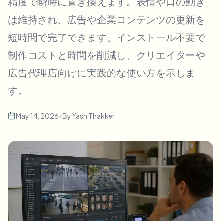
精度で瞬時に置き換えます。表情や口の動き
Bulk face blur
Face Swap - Video
は維持され、広告や企業コンテンツの更新を
High-throughput pipelines
短時間で完了できます。インストール不要で
Blur Anything
Video intelligence
Enterprise zones, policies, and review
制作コストと時間を削減し、クリエイターや
広告代理店向けに実践的な使い方を示しま
API & SDK
Bulk Video Blur
Automate uploads, jobs, and webhooks
す。
Process many videos in one run
Contact form
May 14, 2026
•
By
Yash Thakker
Video intelligence
Bulk background removal