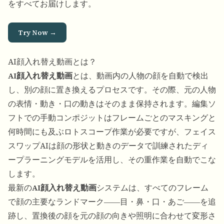
をすべてお届けします。
Try Now →
AI顔入れ替え動画とは？
AI顔入れ替え動画
とは、動画内の人物の顔を自動で検出
し、別の顔に置き換えるプロセスです。その際、元の人物
の表情・動き・口の動きはそのまま保持されます。編集ソ
フトでの手動コンポジットはフレームごとのマスキングと
何時間にも及ぶロトスコープ作業が必要ですが、フェイス
スワップAIは顔の形状と動きのデータで訓練されたディ
ープラーニングモデルを活用し、その重作業を自動でこな
します。
最新の
AI顔入れ替え動画
システムは、すべてのフレーム
で顔の主要なランドマーク――目・鼻・口・あご――を追
跡し、置換後の顔を元の顔の向きや照明に合わせて変形さ