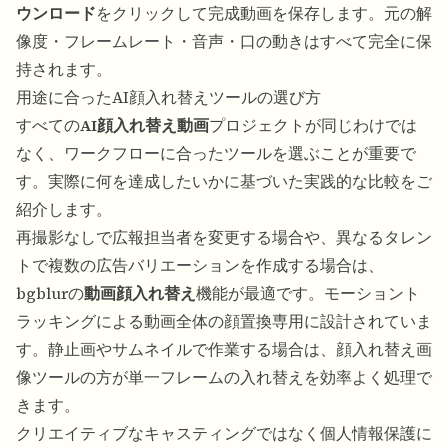
ウンロード
をクリックして完成動画を保存します。元の解
像度・フレームレート・音声・口の動きはすべて完全に保
持されます。
用途に合ったAI顔入れ替えツールの選び方
すべての
AI顔入れ替え動画
プロジェクトが同じわけでは
なく、ワークフローに合ったツールを選ぶことが重要で
す。実際に何を達成したいかに基づいた実践的な比較をご
紹介します。
再撮影なしで広報担当者を変更する場合や、異なるタレン
トで複数の広告バリエーションを作成する場合は、
bgblurの
動画顔入れ替え
機能が最適です。モーショント
ラッキングによる動画全体の顔置換専用に設計されていま
す。静止画やサムネイルで作業する場合は、
顔入れ替え画
像ツール
の方が単一フレームの入れ替えを効率よく処理で
きます。
クリエイティブなキャスティングではなく個人情報保護に