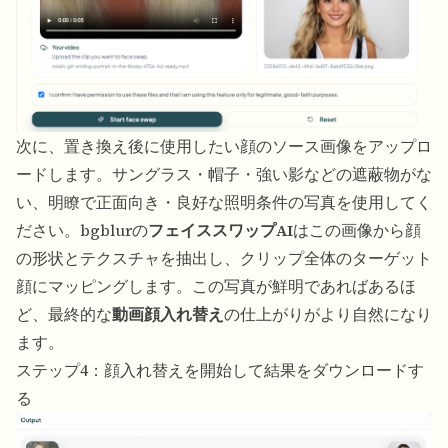
次に、置き換え後に使用したい顔のソース画像をアップロ
ードします。サングラス・帽子・強い影などの遮蔽物がな
い、明瞭で正面向き・良好な照明条件の写真を使用してく
ださい。bgblurの
フェイススワップAI
はこの画像から顔
の形状とテクスチャを抽出し、クリップ全体のターゲット
顔にマッピングします。この写真が鮮明であればあるほ
ど、最終的な
動画顔入れ替え
の仕上がりがより自然になり
ます。
ステップ4：顔入れ替えを開始して結果をダウンロードす
る