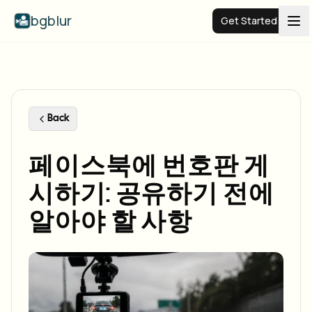
bgblur
Get Started
Video background blur
Pricing
Back
페이스북에 번호판 게
Examples
시하기: 공유하기 전에
Features
View all examples
알아야 할 사항
Browse the full example library
Enterprise
View all features
Browse every blur tool in one place
Blur Face
Resources
Blur License Plate
Schools & education