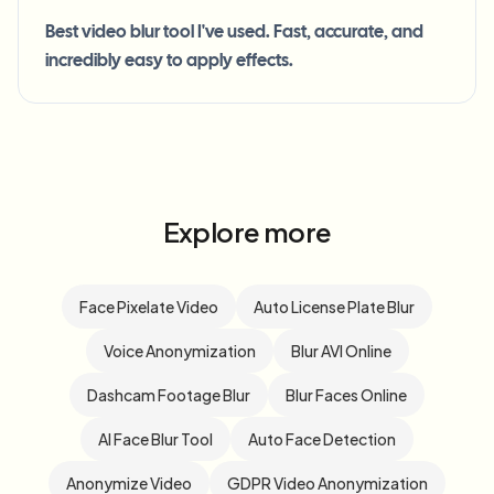
Best video blur tool I've used. Fast, accurate, and
incredibly easy to apply effects.
Explore more
Face Pixelate Video
Auto License Plate Blur
Voice Anonymization
Blur AVI Online
Dashcam Footage Blur
Blur Faces Online
AI Face Blur Tool
Auto Face Detection
Anonymize Video
GDPR Video Anonymization