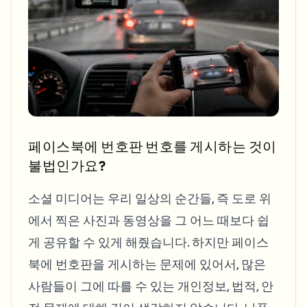
Blur License Plate
Campus cameras, lectures, and district bulk privacy
FAQ
Blur Background
Blur Face
Media & entertainment
Choose language
Screeners, releases, and compliance
Blog
Blur Anything
Blur Background
Retail & ecommerce
Whitepapers
Store and warehouse footage
Blur Anything
Screen recording blur
Tools
Healthcare
AI Video Object Remover
GDPR compliance blur
Clinic and patient-facing video governance
페이스북에 번호판 번호를 게시하는 것이
Category
불법인가요?
Public sector
Vlogger street interview
Products
Blur Face in Photos
FOIA, safe disclosure, and redaction
소셜 미디어는 우리 일상의 순간들, 즉 도로 위
Gaming & stream blur
Face Anonymization
에서 찍은 사진과 동영상을 그 어느 때보다 쉽
Bulk face anonymization
게 공유할 수 있게 해줬습니다. 하지만 페이스
Voice Anonymizer
Volume batches, retention, and SLAs
북에 번호판을 게시하는 문제에 있어서, 많은
Bulk license plate blur
사람들이 그에 따를 수 있는 개인정보, 법적, 안
Fleet, dashcam, and parking at scale
Face Swap - Image