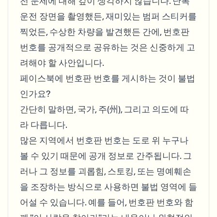
전 문제에 대해 깊이 생각하지 않습니다. 난폭
Bulk face blur
Face Swap - Video
운전 장면을 촬영했든, 재미있는 범퍼 스티커를
High-throughput pipelines
찍었든, 수상한 차량을 발견했든 간에, 번호판
Blur Anything
번호를 공개적으로 공유하는 것은 신중하게 고
Video intelligence
Enterprise zones, policies, and review
려해야 할 사안입니다.
API & SDK
페이스북에 번호판 번호를 게시하는 것이 불법
Bulk Video Blur
Automate uploads, jobs, and webhooks
Process many videos in one run
인가요?
Contact form
간단히 말하면, 국가, 주(州), 그리고 의도에 따
라 다릅니다.
많은 지역에서 번호판 번호는 도로 위 누구나
Video intelligence
볼 수 있기 때문에 공개 정보로 간주됩니다. 그
Bulk background removal
러나 그 정보를 괴롭힘, 스토킹, 또는 명예훼손
을 조장하는 방식으로 사용하면 불법 영역에 들
어설 수 있습니다. 예를 들어, 번호판 번호와 함