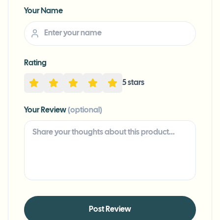
Your Name
Rating
5
star
s
Your Review
(optional)
Post Review