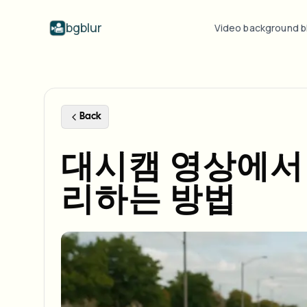
bgblur
Video background b
By industry
Video blur
Video b
Blur video with AI
Video blur examples
Schools & education
Bl
Blog
Hide faces, plates, and backgrounds in
Real clips showing face blur, plate
Back
Tips, tutorials, and product updates
Campus cameras, lectures, and district bulk privacy
Fra
your browser.
blur, background blur, and selective
redaction in action.
FAQ
Bl
대시캠 영상에서
Media & entertainment
View all examples
Answers to common questions
Das
Screeners, releases, and compliance
Browse the full example library
리하는 방법
Whitepapers
Bl
Retail & ecommerce
Privacy compliance research reports
Cin
Store and warehouse footage
Start with a clip
Bl
Upload a video and blur in
Healthcare
minutes.
Log
Clinic and patient-facing video governance
GET STARTED
Public sector