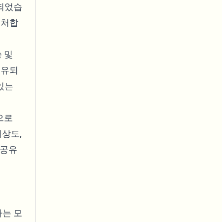
 되었습
캡처합
 및
공유되
있는
으로
상도,
 공유
나는 모