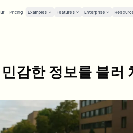
lur
Pricing
Examples
Features
Enterprise
Resourc
lur
Solutions
Privacy & co
Privacy
ur Face
Blur License Plate
Tools
Bulk face anonymization
Screen
FAST
POPULAR
Blur Face in Photos
me-by-frame face tracking
Auto-detect plates
Free video and image editing too
Volume batches, retention, and
Tutoria
Blur faces in photos
Category
ur License Plate
GDPR 
 민감한 정보를 블러 
Blur Face
Bulk license plate blur
FAST
POPULAR
Face Anonymization
Browse by workflow or use case
hcam & street footage
Privacy
Frame-by-frame tracking
Fleet, dashcam, and parking at 
Team-grade redaction
Products
ur Background
Vlogge
AI
Blur Background
Bulk face blur
AI
Explore our full product lineup
Voice Anonymizer
ematic depth of field
Bystand
No green screen needed
High-throughput pipelines
AI voice masking
ur Anything
Gaming
Blur Anything
Blur Anything
os, text & custom regions
Live st
Use a prompt or draw a box
Enterprise zones, policies, and 
around what to blur
API & SDK