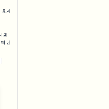
러 효과
시캠
상에 완