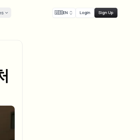
es
🇺🇸
EN
Login
Sign Up
mpliance
Face swap
 recording blur
Face Swap - Image
ls
 SLAs
ls & demo redaction
Swap faces in images
compliance blur
처
NEW
Face Swap - Video
NEW
-compliant redaction
scale
Swap faces in video
r street interview
AI Video Object
er & face privacy
NEW
Remover
Remove objects with scene fill
 & stream blur
ream personal info blur
review