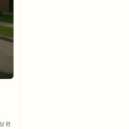
ebhooks
Bulk background removal
Dedicated bg removal pipeline
View All
Government Agency
Advertising Agency
Ca
상 편