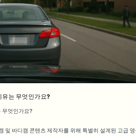
Automate uploads, jobs, and w
tem
Video intelligence
ECOSYSTEM
BETA
Ask questions and get AI summaries
Video intelligence
Ask questions and get AI summaries
ries
from video
Vlogger
Moto Vlogger
Streamer
Journalist
d batch processing?
e many videos and blur in one run—for teams.
이유는 무엇인가요?
CH READY FOR TEAMS
는 무엇인가요?
시캠 및 바디캠 콘텐츠 제작자를 위해 특별히 설계된 고급 영