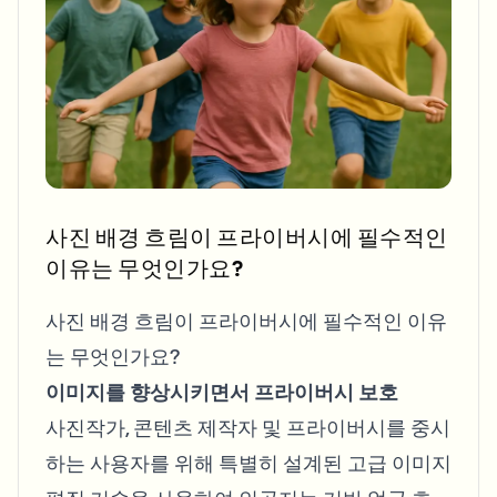
Blur License Plate
Campus cameras, lectures, and district bulk privacy
FAQ
Blur Background
Blur Face
Media & entertainment
Choose language
Screeners, releases, and compliance
Blog
Blur Anything
Blur Background
Retail & ecommerce
Whitepapers
Store and warehouse footage
Blur Anything
Screen recording blur
Tools
Healthcare
AI Video Object Remover
GDPR compliance blur
Clinic and patient-facing video governance
사진 배경 흐림이 프라이버시에 필수적인
Category
이유는 무엇인가요?
Public sector
Vlogger street interview
Products
Blur Face in Photos
FOIA, safe disclosure, and redaction
사진 배경 흐림이 프라이버시에 필수적인 이유
Gaming & stream blur
Face Anonymization
는 무엇인가요?
Bulk face anonymization
이미지를 향상시키면서 프라이버시 보호
Voice Anonymizer
Volume batches, retention, and SLAs
사진작가, 콘텐츠 제작자 및 프라이버시를 중시
Bulk license plate blur
하는 사용자를 위해 특별히 설계된 고급 이미지
Fleet, dashcam, and parking at scale
Face Swap - Image