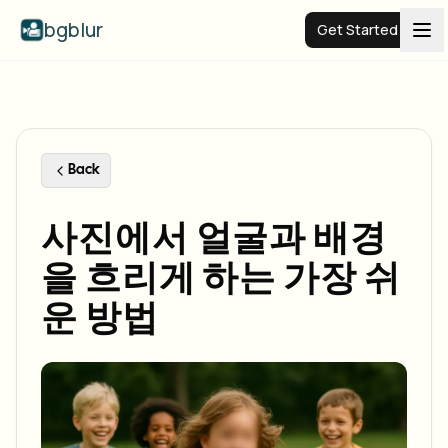
bgblur
Get Started
Video background blur
Pricing
Back
사진에서 얼굴과 배경
Examples
을 흐리게 하는 가장 쉬
Features
View all examples
운 방법
Browse the full example library
Enterprise
View all features
Browse every blur tool in one place
Blur Face
Resources
Blur License Plate
Schools & education