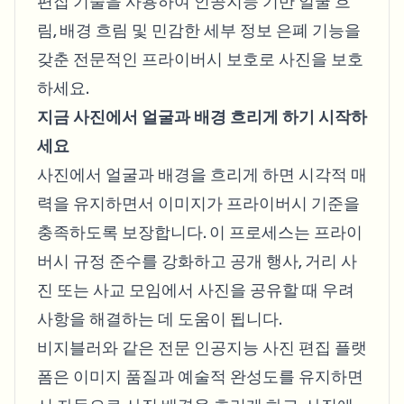
편집 기술을 사용하여 인공지능 기반 얼굴 흐
Bulk face blur
Face Swap - Video
림, 배경 흐림 및 민감한 세부 정보 은폐 기능을
High-throughput pipelines
갖춘 전문적인 프라이버시 보호로 사진을 보호
Blur Anything
하세요.
Video intelligence
Enterprise zones, policies, and review
지금 사진에서 얼굴과 배경 흐리게 하기 시작하
API & SDK
세요
Bulk Video Blur
Automate uploads, jobs, and webhooks
Process many videos in one run
사진에서 얼굴과 배경을 흐리게 하면 시각적 매
Contact form
력을 유지하면서 이미지가 프라이버시 기준을
충족하도록 보장합니다. 이 프로세스는 프라이
버시 규정 준수를 강화하고 공개 행사, 거리 사
Video intelligence
진 또는 사교 모임에서 사진을 공유할 때 우려
Bulk background removal
사항을 해결하는 데 도움이 됩니다.
비지블러와 같은 전문 인공지능 사진 편집 플랫
폼은 이미지 품질과 예술적 완성도를 유지하면