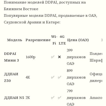
Понимание моделей DDPAI, доступных на
Ближнем Востоке
Популярные модели DDPAI, продаваемые в ОАЭ,
Саудовской Аравии и Катаре:
Wi-
4G
Модель
Разрешение
Цена (ОАЭ)
Н
Fi
LTE
399
DDPAI
Полдень
1600p
✅
❌
дирхамов
Мини 3
Шараф Д
ОАЭ
899
ДДПАИ
Официа
4К
✅
✅
дирхамов
Z50
дилеры,
ОАЭ
799
ДДПАИ N5
2К
✅
✅
дирхамов
Amazon.
ОАЭ