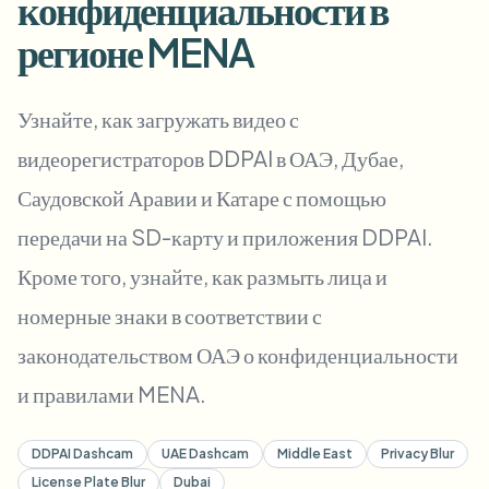
конфиденциальности в
Пакетное размытие лиц
Замена лица - Видео
регионе MENA
Высокопроизводительные конвейеры
Размыть что угодно
Видеоаналитика
Узнайте, как загружать видео с
Корпоративные зоны, политики и проверка
видеорегистраторов DDPAI в ОАЭ, Дубае,
API и SDK
Пакетное размытие видео
Автоматизация загрузок, задач и вебхуков
Саудовской Аравии и Катаре с помощью
Обработайте много роликов за один раз
передачи на SD-карту и приложения DDPAI.
Форма обратной связи
Кроме того, узнайте, как размыть лица и
номерные знаки в соответствии с
Видеоаналитика
законодательством ОАЭ о конфиденциальности
Пакетное удаление фона
и правилами MENA.
DDPAI Dashcam
UAE Dashcam
Middle East
Privacy Blur
License Plate Blur
Dubai