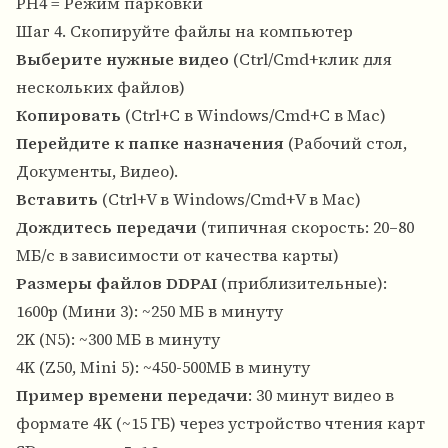
PH4 = Режим парковки
Шаг 4. Скопируйте файлы на компьютер
Выберите нужные видео
(Ctrl/Cmd+клик для
нескольких файлов)
Копировать
(Ctrl+C в Windows/Cmd+C в Mac)
Перейдите к папке назначения
(Рабочий стол,
Документы, Видео).
Вставить
(Ctrl+V в Windows/Cmd+V в Mac)
Дождитесь передачи
(типичная скорость: 20–80
МБ/с в зависимости от качества карты)
Размеры файлов DDPAI
(приблизительные):
1600p (Мини 3): ~250 МБ в минуту
2K (N5): ~300 МБ в минуту
4K (Z50, Mini 5): ~450-500МБ в минуту
Пример времени передачи
: 30 минут видео в
формате 4K (~15 ГБ) через устройство чтения карт