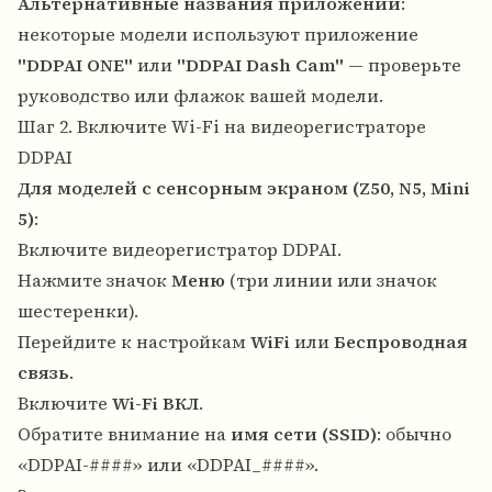
Альтернативные названия приложений
:
некоторые модели используют приложение
"DDPAI ONE"
или
"DDPAI Dash Cam"
— проверьте
руководство или флажок вашей модели.
Шаг 2. Включите Wi-Fi на видеорегистраторе
DDPAI
Для моделей с сенсорным экраном (Z50, N5, Mini
5)
:
Включите видеорегистратор DDPAI.
Нажмите значок
Меню
(три линии или значок
шестеренки).
Перейдите к настройкам
WiFi
или
Беспроводная
связь
.
Включите
Wi-Fi ВКЛ
.
Обратите внимание на
имя сети (SSID)
: обычно
«DDPAI-####» или «DDPAI_####».