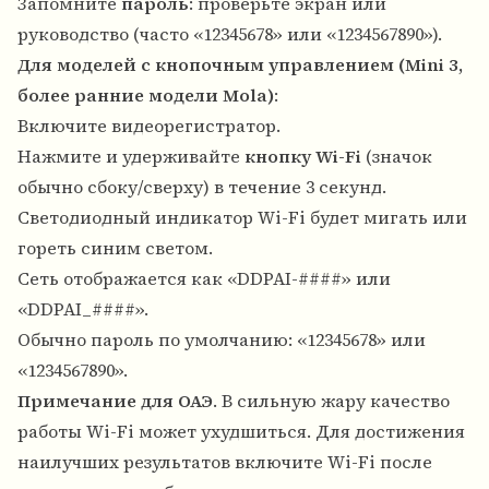
Запомните
пароль
: проверьте экран или
руководство (часто «12345678» или «1234567890»).
Для моделей с кнопочным управлением (Mini 3,
более ранние модели Mola)
:
Включите видеорегистратор.
Нажмите и удерживайте
кнопку Wi-Fi
(значок
обычно сбоку/сверху) в течение 3 секунд.
Светодиодный индикатор Wi-Fi будет мигать или
гореть синим светом.
Сеть отображается как «DDPAI-####» или
«DDPAI_####».
Обычно пароль по умолчанию: «12345678» или
«1234567890».
Примечание для ОАЭ
. В сильную жару качество
работы Wi-Fi может ухудшиться. Для достижения
наилучших результатов включите Wi-Fi после