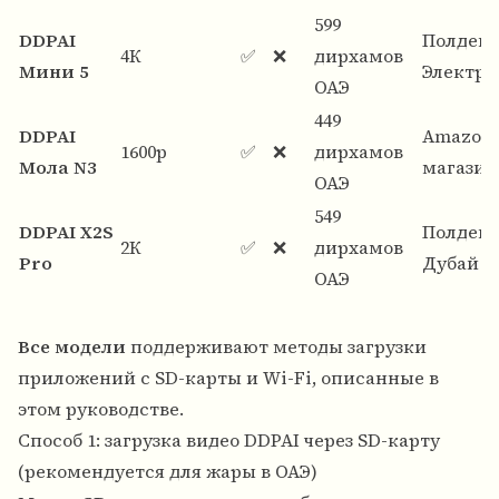
599
DDPAI
Полдень
4К
✅
❌
дирхамов
Мини 5
Электро
ОАЭ
449
DDPAI
Amazon.
1600p
✅
❌
дирхамов
Мола N3
магази
ОАЭ
549
DDPAI X2S
Полдень
2К
✅
❌
дирхамов
Pro
Дубай
ОАЭ
Все модели
поддерживают методы загрузки
приложений с SD-карты и Wi-Fi, описанные в
этом руководстве.
Способ 1: загрузка видео DDPAI через SD-карту
(рекомендуется для жары в ОАЭ)