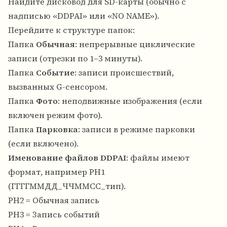
Найдите дисковод для SD-карты (обычно с
надписью «DDPAI» или «NO NAME»).
Перейдите к структуре папок:
Папка
Обычная
: непрерывные циклические
записи (отрезки по 1–3 минуты).
Папка
Событие
: записи происшествий,
вызванных G-сенсором.
Папка
Фото
: неподвижные изображения (если
включен режим фото).
Папка
Парковка
: записи в режиме парковки
(если включено).
Именование файлов DDPAI
: файлы имеют
формат, например PH1
(ГГГГММДД_ЧЧММСС_тип).
PH2 = Обычная запись
PH3 = Запись событий