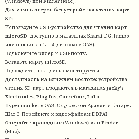
(Windows) или Finder (Mac).
Для компьютеров без устройства чтения карт
SD
:
Используйте
USB-устройство для чтения карт
microSD
(доступно в магазинах Sharaf DG, Jumbo
или онлайн за 15–50 дирхамов ОАЭ).
Подключите ридер к USB-порту.
Вставьте карту microSD.
Подождите, пока диск смонтируется.
Доступность на Ближнем Востоке
: устройства
чтения SD-карт продаются в магазинах
Jacky's
Electronics, Plug Ins, Carrefour, LuLu
Hypermarket
в ОАЭ, Саудовской Аравии и Катаре.
Шаг 3. Перейдите к видеофайлам DDPAI
Откройте проводник
(Windows) или
Finder
(Mac).