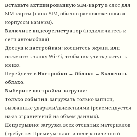
Вставьте активированную SIM-карту
в слот для
SIM-карты (нано-SIM, обычно расположенная за
корпусом камеры).
Включите видеорегистратор
(подключитесь к
сети автомобиля)
Доступ к настройкам
: коснитесь экрана или
нажмите кнопку Wi-Fi, чтобы получить доступ к
меню.
Перейдите в
Настройки
→
Облако
→
Включить
облако
.
Выберите настройки загрузки
:
Только события
: загружать только записи,
вызванные ударами/движениями (рекомендуется
из-за ограничений на объем данных).
Непрерывно
: загрузка всех отснятых материалов
(требуется Премиум-план и неограниченный