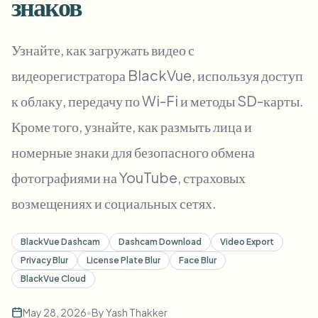
знаков
Пакетное размытие лиц
Замена лица - Видео
Высокопроизводительные конвейеры
Узнайте, как загружать видео с
Размыть что угодно
видеорегистратора BlackVue, используя доступ
Видеоаналитика
Корпоративные зоны, политики и проверка
к облаку, передачу по Wi-Fi и методы SD-карты.
API и SDK
Пакетное размытие видео
Автоматизация загрузок, задач и вебхуков
Кроме того, узнайте, как размыть лица и
Обработайте много роликов за один раз
номерные знаки для безопасного обмена
Форма обратной связи
фотографиями на YouTube, страховых
возмещениях и социальных сетях.
Видеоаналитика
BlackVue Dashcam
Dashcam Download
Video Export
Пакетное удаление фона
Privacy Blur
License Plate Blur
Face Blur
BlackVue Cloud
May 28, 2026
•
By
Yash Thakker