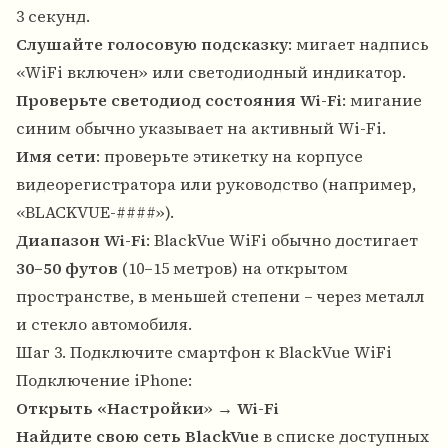
3 секунд.
Слушайте голосовую подсказку
: мигает надпись
«WiFi включен» или светодиодный индикатор.
Проверьте светодиод состояния Wi-Fi
: мигание
синим обычно указывает на активный Wi-Fi.
Имя сети
: проверьте этикетку на корпусе
видеорегистратора или руководство (например,
«BLACKVUE-####»).
Диапазон Wi-Fi
: BlackVue WiFi обычно достигает
30–50 футов
(10–15 метров) на открытом
пространстве, в меньшей степени – через металл
и стекло автомобиля.
Шаг 3. Подключите смартфон к BlackVue WiFi
Подключение iPhone:
Открыть «Настройки
» →
Wi-Fi
Найдите свою сеть BlackVue
в списке доступных