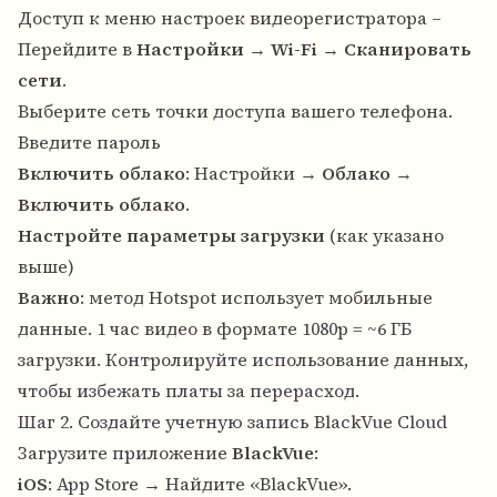
Доступ к меню настроек видеорегистратора –
Перейдите в
Настройки
→
Wi-Fi
→
Сканировать
сети
.
Выберите сеть точки доступа вашего телефона.
Введите пароль
Включить облако
: Настройки →
Облако
→
Включить облако
.
Настройте параметры загрузки
(как указано
выше)
Важно
: метод Hotspot использует мобильные
данные. 1 час видео в формате 1080p = ~6 ГБ
загрузки. Контролируйте использование данных,
чтобы избежать платы за перерасход.
Шаг 2. Создайте учетную запись BlackVue Cloud
Загрузите приложение
BlackVue
:
iOS
: App Store → Найдите «BlackVue».