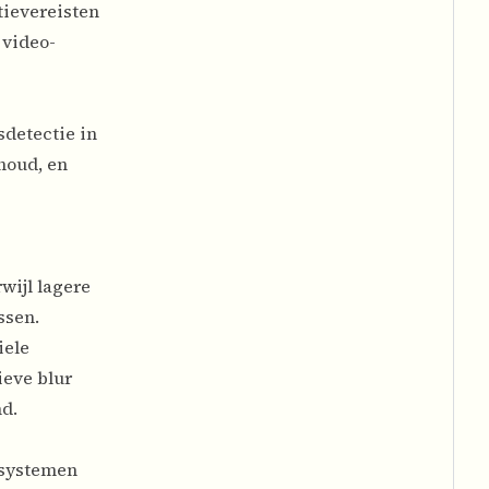
tievereisten
 video-
sdetectie in
houd, en
wijl lagere
ssen.
iele
ieve blur
d.
-systemen