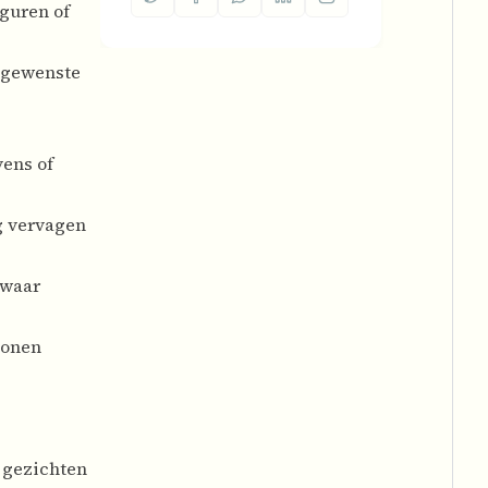
iguren of
ngewenste
ens of
g vervagen
 waar
tonen
 gezichten