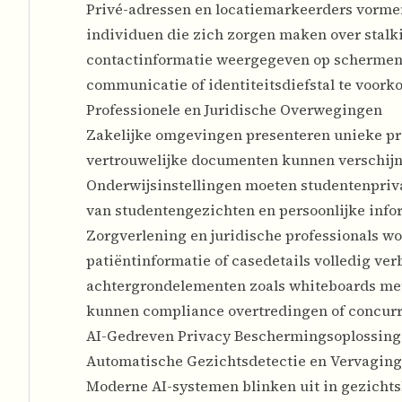
Privé-adressen en locatiemarkeerders vormen 
individuen die zich zorgen maken over stalk
contactinformatie weergegeven op schermen
communicatie of identiteitsdiefstal te voork
Professionele en Juridische Overwegingen
Zakelijke omgevingen presenteren unieke pr
vertrouwelijke documenten kunnen verschijnen
Onderwijsinstellingen moeten studentenpriv
van studentengezichten en persoonlijke inform
Zorgverlening en juridische professionals w
patiëntinformatie of casedetails volledig ve
achtergrondelementen zoals whiteboards met
kunnen compliance overtredingen of concurr
AI-Gedreven Privacy Beschermingsoplossin
Automatische Gezichtsdetectie en Vervaging
Moderne AI-systemen blinken uit in gezicht