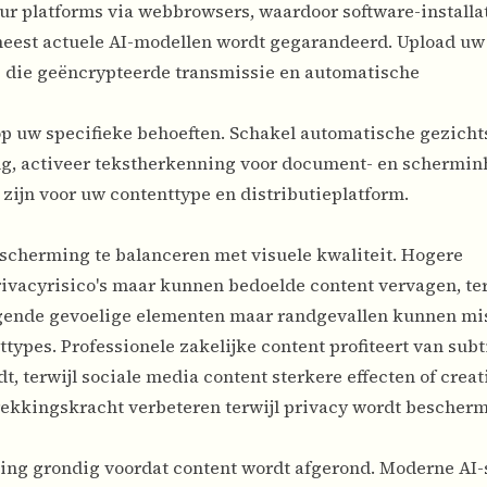
lur platforms via webbrowsers, waardoor software-installa
meest actuele AI-modellen wordt gegarandeerd. Upload uw
 die geëncrypteerde transmissie en automatische
op uw specifieke behoeften. Schakel automatische gezicht
g, activeer tekstherkenning voor document- en schermin
 zijn voor uw contenttype en distributieplatform.
escherming te balanceren met visuele kwaliteit. Hogere
ivacyrisico's maar kunnen bedoelde content vervagen, ter
iggende gevoelige elementen maar randgevallen kunnen mi
ttypes. Professionele zakelijke content profiteert van subt
, terwijl sociale media content sterkere effecten of creat
ekkingskracht verbeteren terwijl privacy wordt bescherm
ng grondig voordat content wordt afgerond. Moderne AI