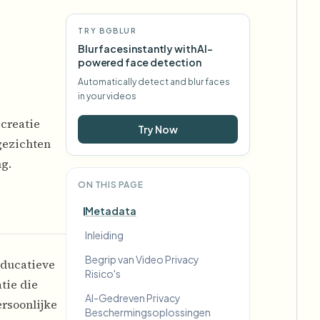
TRY BGBLUR
Blur faces instantly with AI-
powered face detection
Automatically detect and blur faces
in your videos
 creatie
Try Now
gezichten
ng.
ON THIS PAGE
Metadata
Inleiding
Begrip van Video Privacy
educatieve
Risico's
tie die
AI-Gedreven Privacy
ersoonlijke
Beschermingsoplossingen