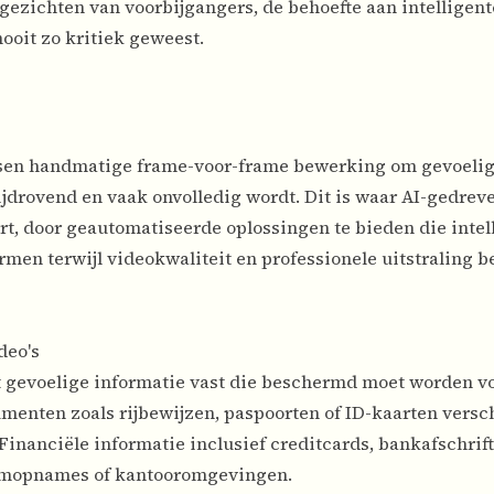
zichten van voorbijgangers, de behoefte aan intelligent
ooit zo kritiek geweest.
eisen handmatige frame-voor-frame bewerking om gevoeli
jdrovend en vaak onvolledig wordt. Dit is waar AI-gedrev
rt, door geautomatiseerde oplossingen te bieden die intel
rmen terwijl videokwaliteit en professionele uitstraling 
deo's
 gevoelige informatie vast die beschermd moet worden vo
umenten zoals rijbewijzen, paspoorten of ID-kaarten versc
nanciële informatie inclusief creditcards, bankafschrift
ermopnames of kantooromgevingen.