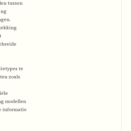
den tussen
ing
ngen.
dekking
t
gebreide
tietypes te
ten zoals
iële
ng modellen
e informatie