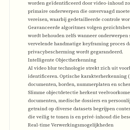
worden geïdentificeerd door video-inhoud z
primaire onderwerpen die onvervaagd moete
vereisen, waarbij gedetailleerde controle w
Geavanceerde algoritmes volgen gezichtsbew
wordt behouden zelfs wanneer onderwerpen sn
vervelende handmatige keyframing proces dat 
privacybescherming wordt gegarandeerd.
Intelligente Objectherkenning
AI video blur technologie strekt zich uit vo
identificeren. Optische karakterherkenning
documenten, borden, nummerplaten en scher
Slimme objectdetectie herkent veelvoorkomend
documenten, medische dossiers en persoonlij
getraind op diverse datasets begrijpen cont
die veilig te tonen is en privé-inhoud die be
Real-time Verwerkingsmogelijkheden