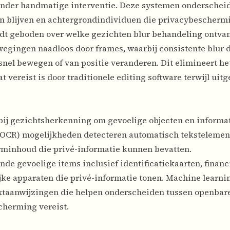
onder handmatige interventie. Deze systemen onderschei
n blijven en achtergrondindividuen die privacybescherm
ordt geboden over welke gezichten blur behandeling ontva
egingen naadloos door frames, waarbij consistente blur 
el bewegen of van positie veranderen. Dit elimineert he
vereist is door traditionele editing software terwijl uit
orbij gezichtsherkenning om gevoelige objecten en informa
 (OCR) mogelijkheden detecteren automatisch tekstelemen
minhoud die privé-informatie kunnen bevatten.
e gevoelige items inclusief identificatiekaarten, financ
ke apparaten die privé-informatie tonen. Machine learni
extaanwijzingen die helpen onderscheiden tussen openbar
scherming vereist.