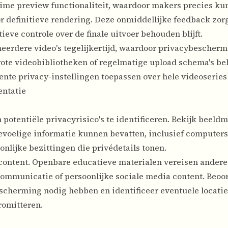
time preview functionaliteit, waardoor makers precies ku
 definitieve rendering. Deze onmiddellijke feedback zorg
eve controle over de finale uitvoer behouden blijft.
erdere video's tegelijkertijd, waardoor privacybescher
rote videobibliotheken of regelmatige upload schema's be
te privacy-instellingen toepassen over hele videoseries 
entatie
otentiële privacyrisico's te identificeren. Bekijk beeldm
evoelige informatie kunnen bevatten, inclusief computer
nlijke bezittingen die privédetails tonen.
content. Openbare educatieve materialen vereisen andere
ommunicatie of persoonlijke sociale media content. Beoor
cherming nodig hebben en identificeer eventuele locatie
romitteren.