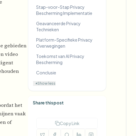
e
Stap-voor-Stap Privacy
Bescherming Implementatie
Geavanceerde Privacy
Technieken
Platform-Specifieke Privacy
ge gebieden
Overwegingen
en video
Toekomst van AI Privacy
ligent
Bescherming
behouden
Conclusie
Show less
▾
Share this post
ordat het
hijnen vaak
en of
Copy Link