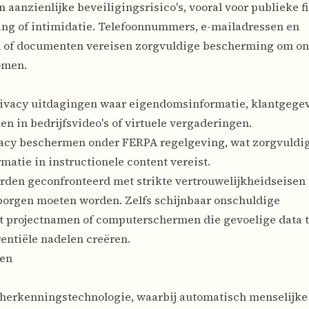
aanzienlijke beveiligingsrisico's, vooral voor publieke f
ing of intimidatie. Telefoonnummers, e-mailadressen en
 of documenten vereisen zorgvuldige bescherming om o
omen.
ivacy uitdagingen waar eigendomsinformatie, klantgegev
 in bedrijfsvideo's of virtuele vergaderingen.
acy beschermen onder FERPA regelgeving, wat zorgvuldi
atie in instructionele content vereist.
orden geconfronteerd met strikte vertrouwelijkheidseisen
rborgen moeten worden. Zelfs schijnbaar onschuldige
 projectnamen of computerschermen die gevoelige data 
entiële nadelen creëren.
gen
sherkenningstechnologie, waarbij automatisch menselijke