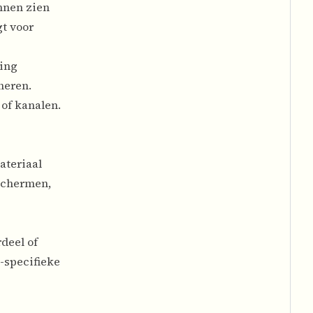
nnen zien
t voor
ming
heren.
of kanalen.
ateriaal
schermen,
deel of
-specifieke