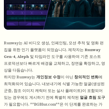
Runway
는 AI 비디오 생성, 인페인팅, 모션 추적 및 영화 편
집을 위한 인기 플랫폼이 되었습니다. 제작자는
Runway
Gen-4
,
Aleph
및 타임라인 도구를 사용하여 기존 포스트
프로덕션보다 빠르게 배경을 교체하고, 장면을 확장하고, 영
상을 다듬습니다.
하지만 Runway는
개인정보 수정
이 아닌
창의적인 변화
에
최적화되어 있습니다. 내보내기에 식별 가능한 얼굴(생성된
군중, 참조 이미지 캐릭터 또는 실사 플레이트)이 포함되어
있는 경우에도 게시하기 전에 특별히 제작된
얼굴 흐림 도구
가 필요합니다. **
BGBlur.com
**은 이 단계를 완료하는 가