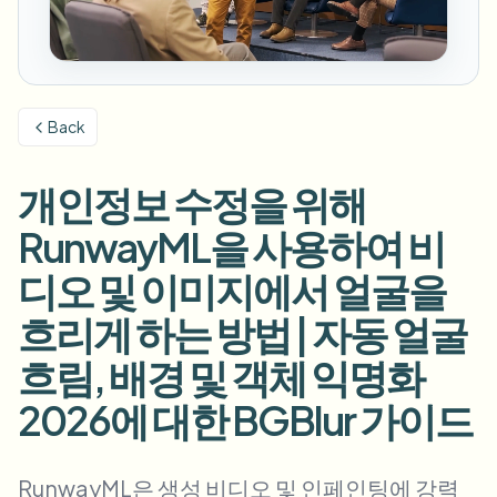
번호판 블러
캠퍼스 카메라, 강의, 지역 대량 개인정보 보호
자주 묻는 질문
배경 블러
얼굴 블러
미디어 및 엔터테인먼트
Choose language
시사회, 출시 및 규정 준수
블로그
무엇이든 블러
배경 블러
Back
소매 및 전자상거래
Whitepapers
매장 및 창고 영상
무엇이든 블러
화면 녹화 블러
개인정보 수정을 위해
도구
의료
AI Video Object Remover
GDPR 준수 블러
클리닉 및 환자 대면 비디오 거버넌스
RunwayML을 사용하여 비
카테고리
공공 부문
거리 인터뷰 블러
디오 및 이미지에서 얼굴을
제품
사진 얼굴 흐리기
FOIA, 안전한 공개 및 편집
흐리게 하는 방법 | 자동 얼굴
게임 및 스트림 블러
얼굴 익명화
흐림, 배경 및 객체 익명화
대량 얼굴 익명화
음성 익명화 도구
대량 배치, 보존 및 SLA
2026에 대한 BGBlur 가이드
대량 번호판 블러
차량, 블랙박스 및 주차장 대규모 처리
얼굴 교체 - 이미지
RunwayML은 생성 비디오 및 인페인팅에 강력