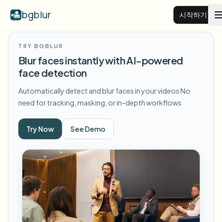
bgblur
시작하기
TRY BGBLUR
비디오 배경 블러
Blur faces instantly with AI-powered
face detection
가격
Automatically detect and blur faces in your videos
No
need for tracking, masking, or in-depth workflows
예시
Try Now
See Demo
기능
모든 예시 보기
예시 라이브러리 전체 탐색
기업
View all features
Browse every blur tool in one place
얼굴 블러
리소스
번호판 블러
학교 및 교육