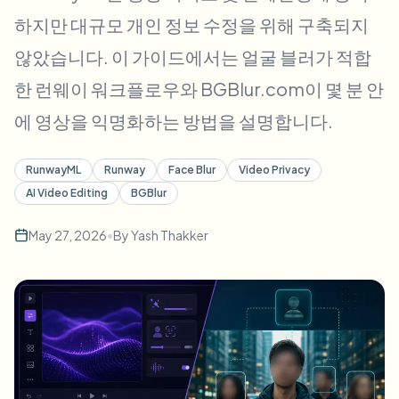
대량 얼굴 블러
하지만 대규모 개인 정보 수정을 위해 구축되지
얼굴 교체 - 동영상
고처리량 파이프라인
않았습니다. 이 가이드에서는 얼굴 블러가 적합
무엇이든 블러
한 런웨이 워크플로우와 BGBlur.com이 몇 분 안
비디오 인텔리전스
기업 영역, 정책 및 검토
에 영상을 익명화하는 방법을 설명합니다.
API & SDK
대량 동영상 블러
업로드, 작업 및 웹훅 자동화
여러 동영상을 한 번에 처리
RunwayML
Runway
Face Blur
Video Privacy
AI Video Editing
BGBlur
문의 양식
May 27, 2026
•
By
Yash Thakker
비디오 인텔리전스
대량 배경 제거