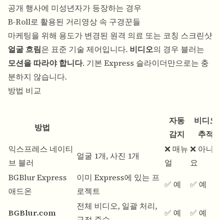
공개 행사에 미성년자가 등장하는 경우
B-Roll로 활용된 거리영상 속 구경꾼들
마케팅을 위해 용도가 변경된 원격 의료 또는 코칭 스크린샷
얼굴 흐림
은 표준 기술 제어입니다.
비디오
의 경우 블러는
모션을 따라야 합니다
. 기본 Express 슬라이더만으로는 충
분하지 않습니다.
방법 비교
자동
비디오
방법
감지
추적
익스프레스 네이티
❌ 매뉴
❌ 아니
얼굴 1개, 사진 1개
브 블러
얼
요
BGBlur Express
이미 Express에 있는 프
✅ 예
✅ 예
애드온
로젝트
전체 비디오, 일괄 처리,
BGBlur.com
✅ 예
✅ 예
규정 준수