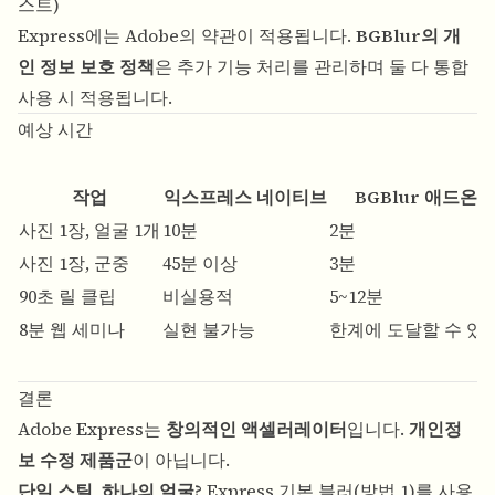
스트)
Express에는 Adobe의 약관이 적용됩니다.
BGBlur의 개
인 정보 보호 정책
은 추가 기능 처리를 관리하며 둘 다 통합
사용 시 적용됩니다.
예상 시간
작업
익스프레스 네이티브
BGBlur 애드온
사진 1장, 얼굴 1개
10분
2분
사진 1장, 군중
45분 이상
3분
90초 릴 클립
비실용적
5~12분
8분 웹 세미나
실현 불가능
한계에 도달할 수 있
결론
Adobe Express는
창의적인 액셀러레이터
입니다.
개인정
보 수정 제품군
이 아닙니다.
단일 스틸, 하나의 얼굴?
Express 기본 블러(방법 1)를 사용