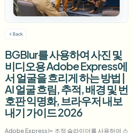
번호판 블러
캠퍼스 카메라, 강의, 지역 대량 개인정보 보호
자주 묻는 질문
배경 블러
얼굴 블러
미디어 및 엔터테인먼트
Choose language
시사회, 출시 및 규정 준수
블로그
무엇이든 블러
배경 블러
Back
소매 및 전자상거래
Whitepapers
매장 및 창고 영상
무엇이든 블러
화면 녹화 블러
BGBlur를 사용하여 사진 및
도구
의료
AI Video Object Remover
GDPR 준수 블러
클리닉 및 환자 대면 비디오 거버넌스
비디오용 Adobe Express에
카테고리
공공 부문
거리 인터뷰 블러
서 얼굴을 흐리게 하는 방법 |
제품
사진 얼굴 흐리기
FOIA, 안전한 공개 및 편집
AI 얼굴 흐림, 추적, 배경 및 번
게임 및 스트림 블러
얼굴 익명화
호판 익명화, 브라우저 내보
대량 얼굴 익명화
음성 익명화 도구
대량 배치, 보존 및 SLA
내기 가이드 2026
대량 번호판 블러
차량, 블랙박스 및 주차장 대규모 처리
얼굴 교체 - 이미지
Adobe Express는 조정 슬라이더를 사용하여 스