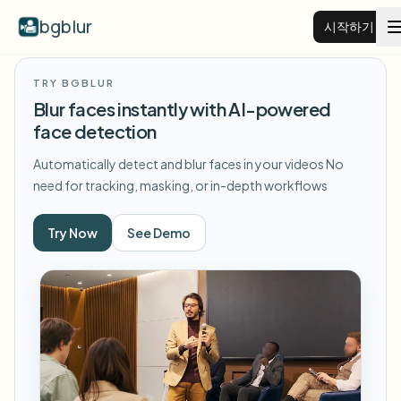
bgblur
시작하기
TRY BGBLUR
비디오 배경 블러
Blur faces instantly with AI-powered
face detection
가격
Automatically detect and blur faces in your videos
No
need for tracking, masking, or in-depth workflows
예시
Try Now
See Demo
기능
모든 예시 보기
예시 라이브러리 전체 탐색
기업
View all features
Browse every blur tool in one place
얼굴 블러
리소스
번호판 블러
학교 및 교육