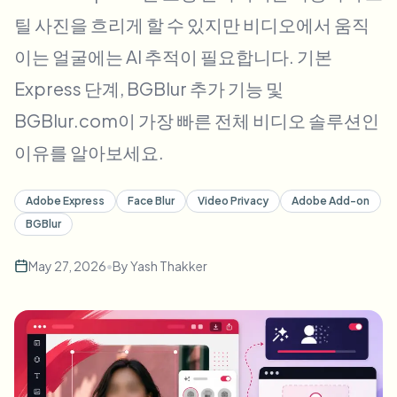
대량 얼굴 블러
틸 사진을 흐리게 할 수 있지만 비디오에서 움직
얼굴 교체 - 동영상
고처리량 파이프라인
이는 얼굴에는 AI 추적이 필요합니다. 기본
무엇이든 블러
Express 단계, BGBlur 추가 기능 및
비디오 인텔리전스
기업 영역, 정책 및 검토
BGBlur.com이 가장 빠른 전체 비디오 솔루션인
API & SDK
대량 동영상 블러
이유를 알아보세요.
업로드, 작업 및 웹훅 자동화
여러 동영상을 한 번에 처리
문의 양식
Adobe Express
Face Blur
Video Privacy
Adobe Add-on
BGBlur
비디오 인텔리전스
May 27, 2026
•
By
Yash Thakker
대량 배경 제거