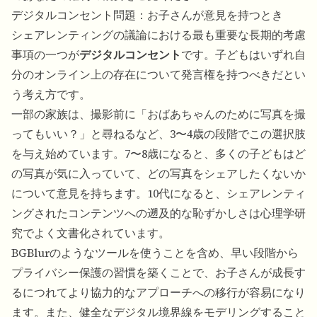
デジタルコンセント問題：お子さんが意見を持つとき
シェアレンティングの議論における最も重要な長期的考慮
事項の一つが
デジタルコンセント
です。子どもはいずれ自
分のオンライン上の存在について発言権を持つべきだとい
う考え方です。
一部の家族は、撮影前に「おばあちゃんのために写真を撮
ってもいい？」と尋ねるなど、3〜4歳の段階でこの選択肢
を与え始めています。7〜8歳になると、多くの子どもはど
の写真が気に入っていて、どの写真をシェアしたくないか
について意見を持ちます。10代になると、シェアレンティ
ングされたコンテンツへの遡及的な恥ずかしさは心理学研
究でよく文書化されています。
BGBlurのようなツールを使うことを含め、早い段階から
プライバシー保護の習慣を築くことで、お子さんが成長す
るにつれてより協力的なアプローチへの移行が容易になり
ます。また、健全なデジタル境界線をモデリングすること