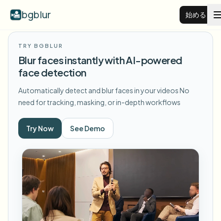
bgblur
始める
TRY BGBLUR
動画背景ぼかし
Blur faces instantly with AI-powered
face detection
料金
Automatically detect and blur faces in your videos
No
need for tracking, masking, or in-depth workflows
例
Try Now
See Demo
機能
すべての例を見る
サンプルライブラリ全体を閲覧する
エンタープライズ
View all features
Browse every blur tool in one place
顔をぼかす
リソース
ナンバープレートをぼかす
学校・教育