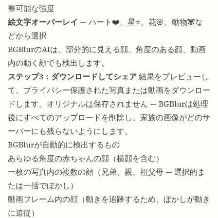
整可能な強度
絵文字オーバーレイ
— ハート❤️、星⭐、花🌸、動物🐼な
どから選択
BGBlurのAIは、部分的に見える顔、角度のある顔、動画
内の動く顔でも検出します。
ステップ3：ダウンロードしてシェア
結果をプレビューし
て、プライバシー保護された写真または動画をダウンロー
ドします。オリジナルは保存されません — BGBlurは処理
後にすべてのアップロードを削除し、家族の画像がどのサ
ーバーにも残らないようにします。
BGBlurが自動的に検出するもの
あらゆる角度の赤ちゃんの顔（横顔を含む）
一枚の写真内の複数の顔（兄弟、親、祖父母 — 選択的ま
たは一括でぼかし）
動画フレーム内の顔（動きを追跡するため、ぼかしが動き
に追従）