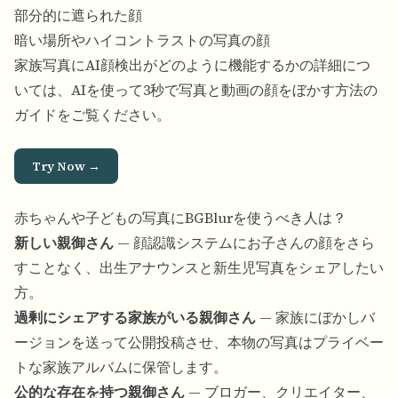
部分的に遮られた顔
暗い場所やハイコントラストの写真の顔
家族写真にAI顔検出がどのように機能するかの詳細につ
いては、
AIを使って3秒で写真と動画の顔をぼかす方法
の
ガイドをご覧ください。
Try Now →
赤ちゃんや子どもの写真にBGBlurを使うべき人は？
新しい親御さん
— 顔認識システムにお子さんの顔をさら
すことなく、出生アナウンスと新生児写真をシェアしたい
方。
過剰にシェアする家族がいる親御さん
— 家族にぼかしバ
ージョンを送って公開投稿させ、本物の写真はプライベー
トな家族アルバムに保管します。
公的な存在を持つ親御さん
— ブロガー、クリエイター、