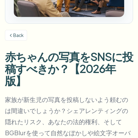
ナンバープレートをぼかす
キャンパスカメラ、講義、地区の一括プライバシー
FAQ
背景をぼかす
顔をぼかす
メディア・エンターテインメント
Choose language
試写、リリース、コンプライアンス
ブログ
何でもぼかす
背景をぼかす
Back
小売・EC
Whitepapers
店舗・倉庫の映像
何でもぼかす
スクリーン録画のぼかし
赤ちゃんの写真をSNSに投
ツール
医療
AI Video Object Remover
GDPRコンプライアンスぼかし
クリニックと患者向けビデオガバナンス
稿すべきか？【2026年
カテゴリ
公共部門
ストリートインタビューぼかし
版】
製品
写真の顔をオンラインでぼかす
FOIA、安全な開示、編集
ゲーム＆配信ぼかし
顔の匿名化
家族が新生児の写真を投稿しないよう頼むの
一括顔の匿名化
は間違いでしょうか？シェアレンティングの
ボイスアノニマイザー
大量バッチ、保持、SLA
隠れたリスク、あなたの法的権利、そして
一括ナンバープレートぼかし
フリート、ドライブレコーダー、駐車場を大規模に
BGBlurを使って自然なぼかしや絵文字オーバ
顔交換 - 画像