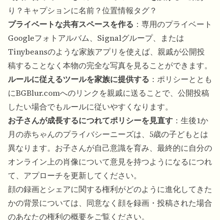
り？キャプションに名前？位置情報タグ？
プライベートな共有スペースを作る
：専用のプライベート
Googleフォトアルバム、Signalグループ、または
Tinybeansのような家族アプリを使えば、親戚が公開投
稿することなく本物の完全な写真を見ることができます。
ルールに従えるツールを家族に提供する
：ポリシーととも
に
BGBlur.com
へのリンクを親戚に送ることで、公開投稿
したい場合でもルールに従いやすくなります。
お子さんが成長するにつれてポリシーを見直す
：生後1か
月の赤ちゃんのプライバシーニーズは、5歳の子どもとは
異なります。お子さんが自己意識を育み、最終的に自分の
オンライン上の肖像について意見を持つようになるにつれ
て、アプローチを更新してください。
顔の録画とシェアに関する権利がどのように進化してきた
かの背景については、
同意なく顔を録画・投稿された場合
のあなたの権利
の概要をご覧ください。