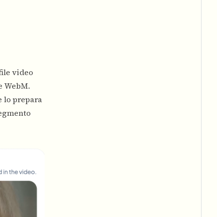
file video
 e WebM.
e lo prepara
 segmento