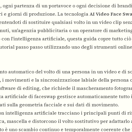
, ogni partenza di un portavoce o ogni decisione di brand
ari e giorni di produzione. La tecnologia
AI Video Face Sw
ntendoti di sostituire qualsiasi volto in un video clip sen
enuti, un'agenzia pubblicitaria o un operatore di marketin
 con l'intelligenza artificiale, questa guida copre tutto ci
utorial passo passo utilizzando uno degli strumenti online
nto automatico del volto di una persona in un video e di s
, i movimenti e la sincronizzazione labiale della persona o
oftware di editing, che richiede il mascheramento fotog
za artificiale di faceswap gestisce automaticamente tutto i
ti sulla geometria facciale e sui dati di movimento.
n intelligenza artificiale tracciano i principali punti di r
a, mascella e distorcono il volto sostitutivo per adattarlo 
ultato è uno scambio continuo e temporalmente coerente che