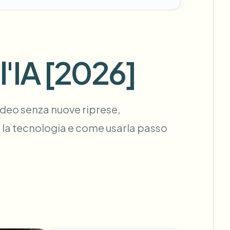
hook
 l'IA [2026]
Rimozione sfondo in blocco
Pipeline dedicata alla rimozione dello
View All
sfondo
video senza nuove riprese,
Government Agency
Advertising Agency
Ca
 la tecnologia e come usarla passo