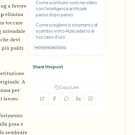
Come sostituire i volti nei video
ing a favore
con l'intelligenza artificiale,
ap
elimina
passo dopo passo
za toccare
Come scegliere lo strumento di
g aziendale
scambio volto AI più adatto al
tuo caso d'uso
ò che devi
 più puliti
▾
4 more sections
Share this post
ostituzione
riginale. A
Copy Link
ramma per
l lavoro
iferimento
alla posa e
 fa sembrare