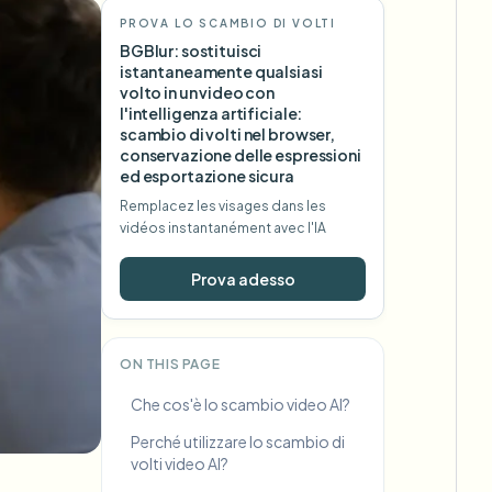
PROVA LO SCAMBIO DI VOLTI
BGBlur: sostituisci
istantaneamente qualsiasi
volto in un video con
l'intelligenza artificiale:
scambio di volti nel browser,
conservazione delle espressioni
ed esportazione sicura
Remplacez les visages dans les
vidéos instantanément avec l'IA
Prova adesso
ON THIS PAGE
Che cos'è lo scambio video AI?
Perché utilizzare lo scambio di
volti video AI?