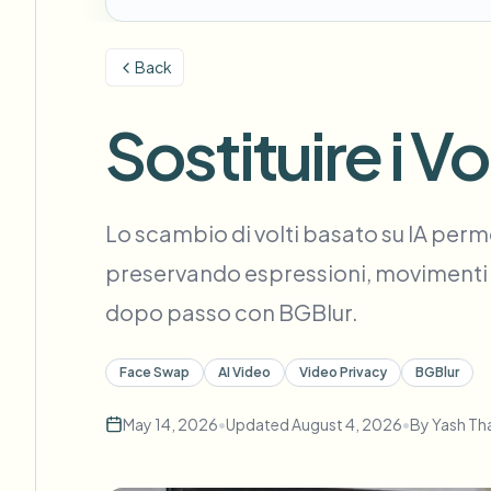
View all features
FOIA, divulgazione sicura e oscuramento
Browse every blur tool in one place
Ecosys
Back
MODULO DI CONTATTO
Parla con noi di volume, conformità e integrazioni.
Sostituire i Vo
PRONTO PER IL VOLUME
Catego
Modulo di contatto
Lo scambio di volti basato su IA perme
preservando espressioni, movimenti e
dopo passo con BGBlur.
Nee
Queu
BAT
Face Swap
AI Video
Video Privacy
BGBlur
May 14, 2026
•
Updated
August 4, 2026
•
By
Yash Th