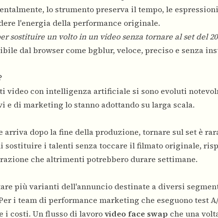
entalmente, lo strumento preserva il tempo, le espressioni
dere l'energia della performance originale.
er sostituire un volto in un video senza tornare al set del 20
bile dal browser come bgblur, veloce, preciso e senza ins
?
ti video con intelligenza artificiale si sono evoluti notevo
vi e di marketing lo stanno adottando su larga scala.
arriva dopo la fine della produzione, tornare sul set è ra
i sostituire i talenti senza toccare il filmato originale, r
orazione che altrimenti potrebbero durare settimane.
are più varianti dell'annuncio destinate a diversi segment
 Per i team di performance marketing che eseguono test A/
 i costi. Un flusso di lavoro
video face swap
che una volt