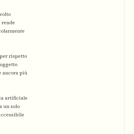
volto
e rende
icolarmente
per rispetto
soggetto
e ancora più
a artificiale
a un solo
accessibile