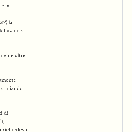
 e la
26"
, la
tallazione.
lmente oltre
ramente
isparmiando
i di
B,
a richiedeva