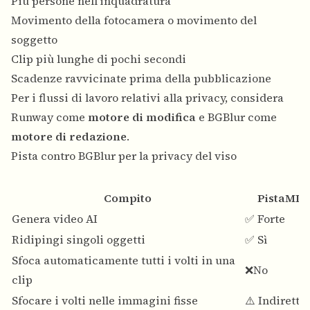
Più persone nell'inquadratura
Movimento della fotocamera o movimento del
soggetto
Clip più lunghe di pochi secondi
Scadenze ravvicinate prima della pubblicazione
Per i flussi di lavoro relativi alla privacy, considera
Runway come
motore di modifica
e BGBlur come
motore di redazione
.
Pista contro BGBlur per la privacy del viso
Compito
PistaML
Genera video AI
✅ Forte
Ridipingi singoli oggetti
✅ Sì
Sfoca automaticamente tutti i volti in una
❌No
clip
Sfocare i volti nelle immagini fisse
⚠️ Indiretto