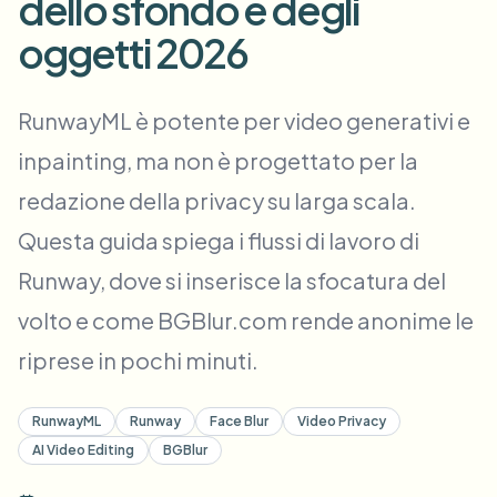
dello sfondo e degli
Sfocatura visi in blocco
Scambio viso - Video
oggetti 2026
Pipeline ad alto rendimento
Sfoca qualsiasi cosa
Intelligenza video
RunwayML è potente per video generativi e
Zone, policy e revisione enterprise
inpainting, ma non è progettato per la
API & SDK
Sfocatura video in batch
Automatizza upload, job e webhook
redazione della privacy su larga scala.
Elabora molti video in un’unica passata
Questa guida spiega i flussi di lavoro di
Modulo di contatto
Runway, dove si inserisce la sfocatura del
volto e come BGBlur.com rende anonime le
Intelligenza video
riprese in pochi minuti.
Rimozione sfondo in blocco
RunwayML
Runway
Face Blur
Video Privacy
AI Video Editing
BGBlur