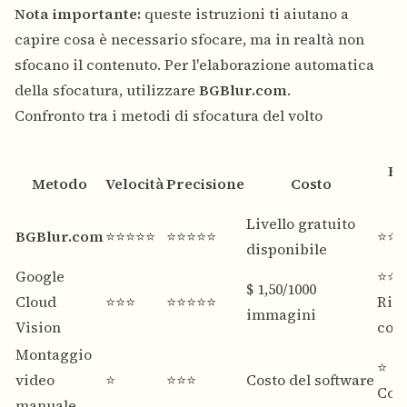
Nota importante:
queste istruzioni ti aiutano a
capire cosa è necessario sfocare, ma in realtà non
sfocano il contenuto. Per l'elaborazione automatica
della sfocatura, utilizzare
BGBlur.com
.
Confronto tra i metodi di sfocatura del volto
Fa
Metodo
Velocità
Precisione
Costo
d
Livello gratuito
BGBlur.com
⭐⭐⭐⭐⭐
⭐⭐⭐⭐⭐
⭐⭐⭐
disponibile
Google
⭐⭐
$ 1,50/1000
Cloud
⭐⭐⭐
⭐⭐⭐⭐⭐
Ric
immagini
Vision
codi
Montaggio
⭐
video
⭐
⭐⭐⭐
Costo del software
Com
manuale