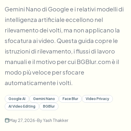
Sfocatura visi in blocco
Gemini Nano di Google e i relativi modelli di
Scambio viso - Video
Pipeline ad alto rendimento
intelligenza artificiale eccellono nel
Sfoca qualsiasi cosa
rilevamento dei volti, ma non applicano la
Intelligenza video
Zone, policy e revisione enterprise
sfocatura ai video. Questa guida copre le
API & SDK
Sfocatura video in batch
Automatizza upload, job e webhook
istruzioni di rilevamento, i flussi di lavoro
Elabora molti video in un’unica passata
manuali e il motivo per cui BGBlur.com è il
Modulo di contatto
modo più veloce per sfocare
automaticamente i volti.
Intelligenza video
Google AI
Gemini Nano
Face Blur
Video Privacy
Rimozione sfondo in blocco
AI Video Editing
BGBlur
May 27, 2026
•
By
Yash Thakker