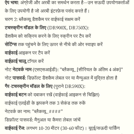
ऐप भाषा
: अंग्रेजी और अरबी का समर्थन करता है—उन सऊदी उपयोगकर्ताओं
के लिए उपयोगी है जो अरबी इंटरफ़ेस पसंद करते हैं।
चरण 2: ब्लैकव्यू डैशकैम पर वाईफाई सक्षम करें
टचस्क्रीन मॉडल के लिए
(DR900X, DR750X):
डैशकैम को सक्रिय करने के लिए स्क्रीन पर टैप करें
सेटिंग्स
तक पहुंचने के लिए ऊपर से नीचे की ओर स्वाइप करें
वाईफाई
आइकन पर टैप करें
वाईफ़ाई चालू
टॉगल करें
नोट
नेटवर्क नाम
(एसएसआईडी): "ब्लैकव्यू_[सीरियल के अंतिम 4 अंक]"
नोट
पासवर्ड
: डिफ़ॉल्ट डैशकैम लेबल पर या मैन्युअल में मुद्रित होता है
गैर-टचस्क्रीन मॉडल के लिए
(पुराने DR590X):
वाईफाई बटन
को दबाकर रखें (वाईफाई आइकन से चिह्नित)
वाईफाई एलईडी के झपकने तक 3 सेकंड तक रुकें
नेटवर्क का नाम: "ब्लैकव्यू_####"
डिफ़ॉल्ट पासवर्ड: मैनुअल या कैमरा लेबल जांचें
वाईफाई रेंज
: लगभग 10-20 मीटर (30-60 फीट)। यूएई/सऊदी पार्किंग