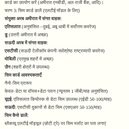
कार्ड का उपयोग करें (अमीरात एनबीडी, अल राजी बैंक, आदि)।
चरण 3: सिम कार्ड डालें (एलटीई मॉडल के लिए)
संयुक्त अरब अमीरात में संगत वाहक
:
एतिसलात
(अनुशंसित—दुबई, अबू धाबी में सर्वोत्तम कवरेज)
डु
(उत्तरी अमीरात में अच्छा)
सऊदी अरब में संगत वाहक
:
एसटीसी
(सऊदी टेलीकॉम कंपनी-सर्वश्रेष्ठ राष्ट्रव्यापी कवरेज)
मोबिली
(प्रमुख शहरों में अच्छा)
ज़ैन
(शहरी क्षेत्रों में उपलब्ध)
सिम कार्ड आवश्यकताएँ
:
नैनो-सिम प्रारूप
केवल-डेटा या वॉयस+डेटा प्लान (न्यूनतम 1 जीबी/माह अनुशंसित)
यूएई
: एतिसलात कियोस्क से डेटा सिम उपलब्ध (एईडी 50-100/माह)
सऊदी
: एसटीसी दुकानों से डेटा सिम (एसएआर 50-150/माह)
सिम कैसे डालें
:
ब्लैकव्यू एलटीई मॉड्यूल (छोटी ट्रे) पर सिम स्लॉट का पता लगाएं