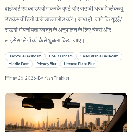
बल्क चेहरा ब्लर
वाईफाई ऐप का उपयोग करके यूएई और सऊदी अरब में ब्लैकव्यू
फेस स्वैप - वीडियो
हाई-थ्रूपुट पाइपलाइन
डैशकैम वीडियो कैसे डाउनलोड करें। साथ ही, जानें कि यूएई/
कुछ भी ब्लर करें
सऊदी गोपनीयता कानून के अनुपालन के लिए चेहरों और
वीडियो इंटेलिजेंस
एंटरप्राइज़ ज़ोन, नीतियां और समीक्षा
लाइसेंस प्लेटों को कैसे धुंधला किया जाए।
API और SDK
बल्क वीडियो ब्लर
अपलोड, जॉब्स और वेबहुक ऑटोमेट करें
एक साथ कई वीडियो प्रोसेस करें
BlackVue Dashcam
UAE Dashcam
Saudi Arabia Dashcam
Middle East
Privacy Blur
License Plate Blur
संपर्क फ़ॉर्म
May 28, 2026
•
By
Yash Thakker
वीडियो इंटेलिजेंस
बल्क बैकग्राउंड रिमूवल