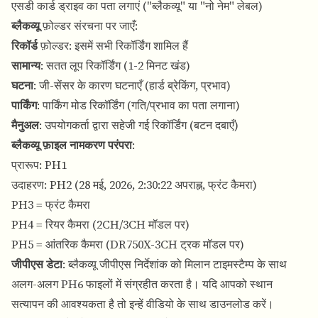
एसडी कार्ड ड्राइव का पता लगाएं ("ब्लैकव्यू" या "नो नेम" लेबल)
ब्लैकव्यू
फ़ोल्डर संरचना पर जाएँ:
रिकॉर्ड
फ़ोल्डर: इसमें सभी रिकॉर्डिंग शामिल हैं
सामान्य
: सतत लूप रिकॉर्डिंग (1-2 मिनट खंड)
घटना
: जी-सेंसर के कारण घटनाएँ (हार्ड ब्रेकिंग, प्रभाव)
पार्किंग
: पार्किंग मोड रिकॉर्डिंग (गति/प्रभाव का पता लगाना)
मैनुअल
: उपयोगकर्ता द्वारा सहेजी गई रिकॉर्डिंग (बटन दबाएँ)
ब्लैकव्यू फ़ाइल नामकरण परंपरा
:
प्रारूप: PH1
उदाहरण: PH2 (28 मई, 2026, 2:30:22 अपराह्न, फ्रंट कैमरा)
PH3 = फ्रंट कैमरा
PH4 = रियर कैमरा (2CH/3CH मॉडल पर)
PH5 = आंतरिक कैमरा (DR750X-3CH ट्रक मॉडल पर)
जीपीएस डेटा
: ब्लैकव्यू जीपीएस निर्देशांक को मिलान टाइमस्टैम्प के साथ
अलग-अलग PH6 फाइलों में संग्रहीत करता है। यदि आपको स्थान
सत्यापन की आवश्यकता है तो इन्हें वीडियो के साथ डाउनलोड करें।