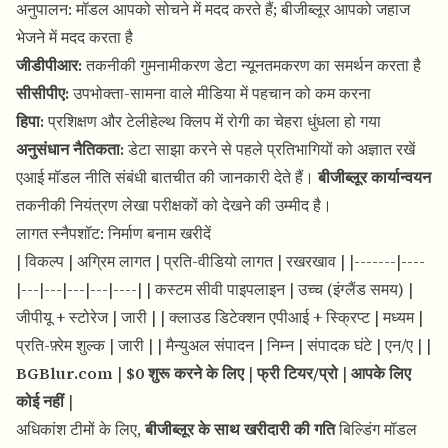
अनुपालन: मॉडल आपको सोचने में मदद करते हैं; बीजीब्लूर आपको जहाज
भेजने में मदद करता है
जीडीपीआर:
तकनीकी गुमनामीकरण डेटा न्यूनतमकरण का समर्थन करता है
सीसीपीए:
उपभोक्ता-सामना वाले मीडिया में पहचान को कम करना
हिपा:
प्रशिक्षण और टेलीहेल्थ क्लिप में रोगी का चेहरा धुंधला हो गया
अनुसंधान नैतिकता:
डेटा साझा करने से पहले प्रतिभागियों को अज्ञात रखें
एआई मॉडल नीति संबंधी बातचीत की जानकारी देते हैं।
बीजीब्लूर कार्यान्वयन
तकनीकी नियंत्रण लेखा परीक्षकों को देखने की उम्मीद है।
लागत स्नैपशॉट: निर्माण बनाम खरीदें
| विकल्प | अग्रिम लागत | प्रति-वीडियो लागत | रखरखाव | |-------|----
|---|---|---|---|----| | कस्टम सीवी पाइपलाइन | उच्च (इंग्लैंड समय) |
जीपीयू + स्टोरेज | जारी | | क्लाउड डिटेक्शन एपीआई + स्क्रिप्ट | मध्यम |
प्रति-फ़्रेम शुल्क | जारी | | मैन्युअल संपादन | निम्न | संपादक घंटे | एन/ए | |
BGBlur.com
|
$0 शुरू करने के लिए
|
फ्री टियर/प्रो
|
आपके लिए
कोई नहीं
|
अधिकांश टीमों के लिए,
बीजीब्लूर के साथ खरीदारी की गति
बिल्डिंग मॉडल