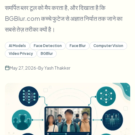
बल्क चेहरा ब्लर
समर्पित ब्लर टूल को मैप करता है, और दिखाता है कि
फेस स्वैप - वीडियो
हाई-थ्रूपुट पाइपलाइन
BGBlur.com कच्चे फुटेज से अज्ञात निर्यात तक जाने का
कुछ भी ब्लर करें
सबसे तेज़ तरीका क्यों है।
वीडियो इंटेलिजेंस
एंटरप्राइज़ ज़ोन, नीतियां और समीक्षा
API और SDK
AI Models
Face Detection
Face Blur
Computer Vision
बल्क वीडियो ब्लर
अपलोड, जॉब्स और वेबहुक ऑटोमेट करें
Video Privacy
BGBlur
एक साथ कई वीडियो प्रोसेस करें
संपर्क फ़ॉर्म
May 27, 2026
•
By
Yash Thakker
वीडियो इंटेलिजेंस
बल्क बैकग्राउंड रिमूवल