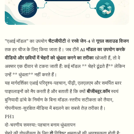
"एआई मॉडल" का उपयोग
चैटजीपीटी
से
रनवे जेन-4
से
गूगल क्लाउड विजन
तक हर चीज के लिए किया जाता है। जब टीमें
AI मॉडल का उपयोग करके
वीडियो और छवियों में चेहरों को धुंधला करने का तरीका
खोजती हैं, तो वे
अक्सर एक दीवार से टकरा जाती हैं: कई मॉडल ** चेहरे ढूंढते हैं** लेकिन
उन्हें ** धुंधला** नहीं करते हैं।
यह मार्गदर्शिका एआई परिदृश्य-पहचान, पीढ़ी, एलएलएम और समर्पित ब्लर
पाइपलाइनों को मैप करती है और बताती है कि क्यों
बीजीब्लूर.कॉम
स्वयं
बुनियादी ढांचे के निर्माण के बिना मॉडल-स्तरीय सटीकता को तैयार,
गोपनीयता-सुरक्षित मीडिया में बदलने का सबसे तेज़ तरीका है।
PH1
दो-चरणीय समस्या: पहचान बनाम धुंधलापन
चेहरे की गोपनीयता के लिए
दो
विशिष्ट क्षमताओं की आवश्यकता होती है: