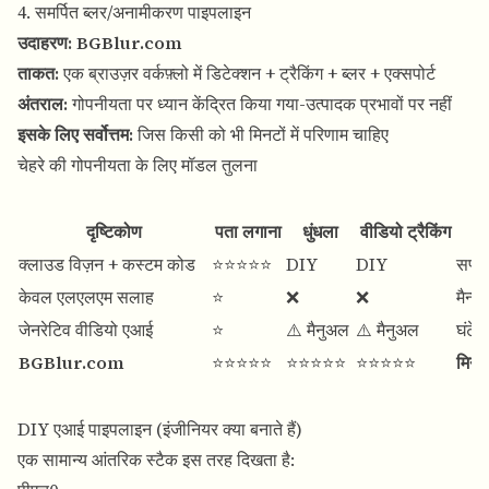
4. समर्पित ब्लर/अनामीकरण पाइपलाइन
उदाहरण:
BGBlur.com
ताकत:
एक ब्राउज़र वर्कफ़्लो में डिटेक्शन + ट्रैकिंग + ब्लर + एक्सपोर्ट
अंतराल:
गोपनीयता पर ध्यान केंद्रित किया गया-उत्पादक प्रभावों पर नहीं
इसके लिए सर्वोत्तम:
जिस किसी को भी मिनटों में परिणाम चाहिए
चेहरे की गोपनीयता के लिए मॉडल तुलना
दृष्टिकोण
पता लगाना
धुंधला
वीडियो ट्रैकिंग
क्लाउड विज़न + कस्टम कोड
⭐⭐⭐⭐⭐
DIY
DIY
सप्ता
केवल एलएलएम सलाह
⭐
❌
❌
मैन्य
जेनरेटिव वीडियो एआई
⭐
⚠️ मैनुअल
⚠️ मैनुअल
घंटे
BGBlur.com
⭐⭐⭐⭐⭐
⭐⭐⭐⭐⭐
⭐⭐⭐⭐⭐
मिनट
DIY एआई पाइपलाइन (इंजीनियर क्या बनाते हैं)
एक सामान्य आंतरिक स्टैक इस तरह दिखता है: