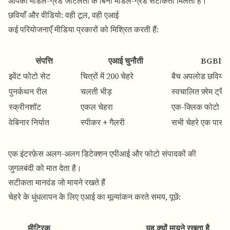
आपको मॉडल-ग्रेड जटिलता के बिना मॉडल-ग्रेड सटीकता मिलती है।
छवियाँ और वीडियो: वही टूल, वही एआई
कई परियोजनाएँ मीडिया प्रकारों को मिश्रित करती हैं:
संपत्ति
एआई चुनौती
BGBlur
इवेंट फोटो सेट
चित्रों में 200 चेहरे
बैच अपलोड छवियाँ
पुनर्कथन रील
चलती भीड़
स्वचालित फ़्रेम ट्रैकि
स्क्रीनशॉट
एकल चेहरा
एक-क्लिक फोटो धुं
वेबिनार निर्यात
स्पीकर + गैलरी
सभी चेहरे एक पास मे
एक इंटरफ़ेस अलग-अलग डिटेक्शन एपीआई और फोटो संपादकों की
जुगलबंदी को मात देता है।
सटीकता मानदंड जो मायने रखते हैं
चेहरे के धुंधलापन के लिए एआई का मूल्यांकन करते समय, पूछें:
मीट्रिक
यह क्यों मायने रखता है