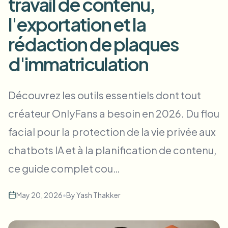
travail de contenu,
Flou facial en masse
Échange de visage - Vidéo
l'exportation et la
Pipelines à haut débit
rédaction de plaques
Flouter n'importe quoi
Intelligence vidéo
Zones, politiques et révision d'entreprise
d'immatriculation
API & SDK
Flou vidéo par lot
Automatiser les téléchargements, tâches et webhooks
Découvrez les outils essentiels dont tout
Traitez plusieurs vidéos en une fois
créateur OnlyFans a besoin en 2026. Du flou
Formulaire de contact
facial pour la protection de la vie privée aux
chatbots IA et à la planification de contenu,
Intelligence vidéo
ce guide complet cou…
Suppression d'arrière-plan en masse
May 20, 2026
•
By
Yash Thakker