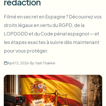
redaction
Flou facial en masse
Échange de visage - Vidéo
Pipelines à haut débit
Filmé en secret en Espagne ? Découvrez vos
Flouter n'importe quoi
droits légaux en vertu du RGPD, de la
Intelligence vidéo
Zones, politiques et révision d'entreprise
LOPDGDD et du Code pénal espagnol — et
API & SDK
Flou vidéo par lot
Automatiser les téléchargements, tâches et webhooks
les étapes exactes à suivre dès maintenant
Traitez plusieurs vidéos en une fois
pour vous protéger.
Formulaire de contact
April 13, 2026
•
By
Yash Thakker
Intelligence vidéo
Suppression d'arrière-plan en masse