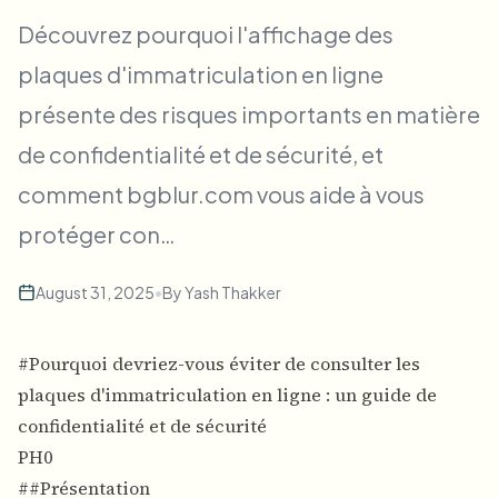
Flou facial en masse
Découvrez pourquoi l'affichage des
Échange de visage - Vidéo
Pipelines à haut débit
plaques d'immatriculation en ligne
Flouter n'importe quoi
présente des risques importants en matière
Intelligence vidéo
Zones, politiques et révision d'entreprise
de confidentialité et de sécurité, et
API & SDK
Flou vidéo par lot
Automatiser les téléchargements, tâches et webhooks
comment bgblur.com vous aide à vous
Traitez plusieurs vidéos en une fois
protéger con…
Formulaire de contact
August 31, 2025
•
By
Yash Thakker
Intelligence vidéo
#Pourquoi devriez-vous éviter de consulter les
Suppression d'arrière-plan en masse
plaques d'immatriculation en ligne : un guide de
confidentialité et de sécurité
PH0
##Présentation