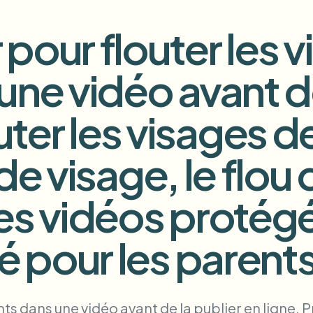
Automatiser les téléchargement
pour flouter les 
tem
Intelligence vidéo
ÉCOSYSTÈME
BETA
ne vidéo avant de
Ask questions and get AI summaries
Intelligence vidéo
Rechercher et comprendre la vidéo —
er les visages de
ries
Ceptory
Vlogger
Moto Vlogger
Streamer
Journalist
u de visage, le flou
es vidéos protégé
d batch processing?
e many videos and blur in one run—for teams.
CH READY FOR TEAMS
té pour les parent
ts dans une vidéo avant de la publier en ligne. 