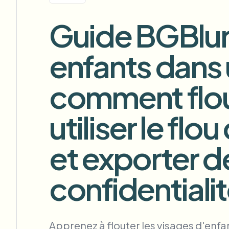
View all features
FOIA, divulgation sécurisée et rédaction
Browse every blur tool in one place
Guide BGBlur 
Ecosys
FORMULAIRE DE CONTACT
enfants dans u
Parlez-nous de volume, de conformité et d'intégrations.
PRÊT POUR LE VOLUME
comment flout
Catego
Formulaire de contact
utiliser le flo
et exporter d
Nee
Queu
BAT
confidentiali
Apprenez à flouter les visages d'enfan