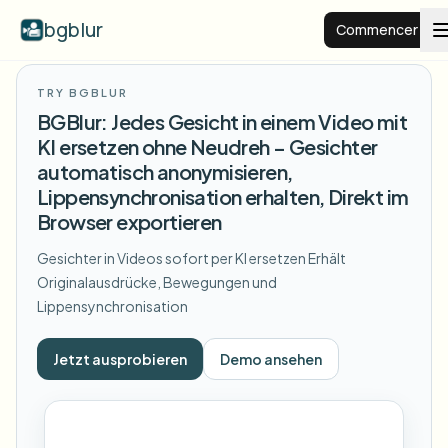
bgblur
Commencer
TRY BGBLUR
Arrière-plan flou
BGBlur: Jedes Gesicht in einem Video mit
KI ersetzen ohne Neudreh – Gesichter
Tarifs
automatisch anonymisieren,
Lippensynchronisation erhalten, Direkt im
Browser exportieren
Exemples
Gesichter in Videos sofort per KI ersetzen
Erhält
Originalausdrücke, Bewegungen und
Fonctionnalités
Voir tous les exemples
Lippensynchronisation
Parcourir toute la bibliothèque d'exemples
Entreprise
View all features
Jetzt ausprobieren
Demo ansehen
Browse every blur tool in one place
Flouter le visage
Ressources
Flouter la plaque
Écoles et éducation