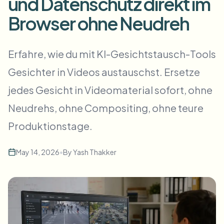
und Datenschutz direkt im
Flou facial en masse
Échange de visage - Vidéo
Browser ohne Neudreh
Pipelines à haut débit
Flouter n'importe quoi
Erfahre, wie du mit KI-Gesichtstausch-Tools
Intelligence vidéo
Zones, politiques et révision d'entreprise
Gesichter in Videos austauschst. Ersetze
API & SDK
Flou vidéo par lot
Automatiser les téléchargements, tâches et webhooks
jedes Gesicht in Videomaterial sofort, ohne
Traitez plusieurs vidéos en une fois
Neudrehs, ohne Compositing, ohne teure
Formulaire de contact
Produktionstage.
Intelligence vidéo
May 14, 2026
•
By
Yash Thakker
Suppression d'arrière-plan en masse