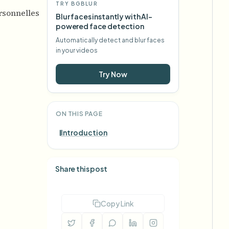
TRY BGBLUR
rsonnelles
Blur faces instantly with AI-
powered face detection
Automatically detect and blur faces
in your videos
Try Now
ON THIS PAGE
Introduction
Share this post
Copy Link