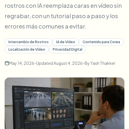
rostros con IA reemplaza caras en vídeo sin
Desenfoque masivo de rostros
Cambio de cara - Video
Pipelines de alto rendimiento
regrabar, con un tutorial paso a paso y los
Desenfocar cualquier cosa
errores más comunes a evitar.
Inteligencia de video
Zonas empresariales, políticas y revisión
API & SDK
Intercambio de Rostros
IA de Vídeo
Contenido para Corea
Desenfoque de video en lote
Automatizar cargas, trabajos y webhooks
Localización de Vídeo
Privacidad Digital
Procesa muchos vídeos de una vez
May 14, 2026
•
Updated
August 4, 2026
•
By
Yash Thakker
Formulario de contacto
Inteligencia de video
Eliminación de fondo en masa