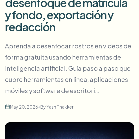
desenfoque de matrícula
Desenfoque masivo de rostros
Cambio de cara - Video
y fondo, exportación y
Pipelines de alto rendimiento
redacción
Desenfocar cualquier cosa
Inteligencia de video
Zonas empresariales, políticas y revisión
Aprenda a desenfocar rostros en videos de
API & SDK
Desenfoque de video en lote
Automatizar cargas, trabajos y webhooks
forma gratuita usando herramientas de
Procesa muchos vídeos de una vez
inteligencia artificial. Guía paso a paso que
Formulario de contacto
cubre herramientas en línea, aplicaciones
móviles y software de escritori…
Inteligencia de video
Eliminación de fondo en masa
May 20, 2026
•
By
Yash Thakker