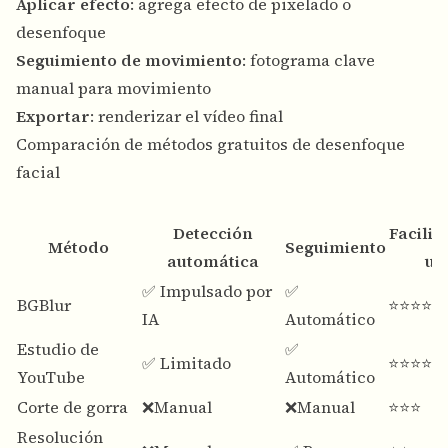
Aplicar efecto
: agrega efecto de pixelado o
desenfoque
Seguimiento de movimiento
: fotograma clave
manual para movimiento
Exportar
: renderizar el vídeo final
Comparación de métodos gratuitos de desenfoque
facial
Detección
Facilid
Método
Seguimiento
automática
us
✅ Impulsado por
✅
BGBlur
⭐⭐⭐⭐⭐
IA
Automático
Estudio de
✅
✅ Limitado
⭐⭐⭐⭐
YouTube
Automático
Corte de gorra
❌Manual
❌Manual
⭐⭐⭐
Resolución