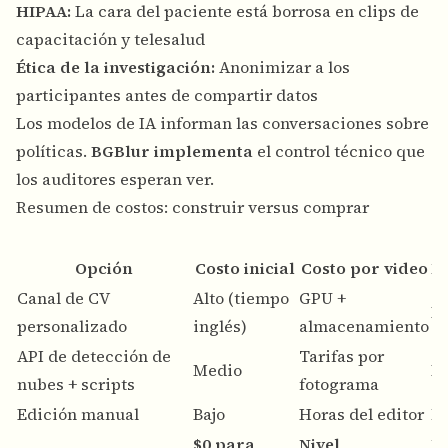
HIPAA:
La cara del paciente está borrosa en clips de
capacitación y telesalud
Ética de la investigación:
Anonimizar a los
participantes antes de compartir datos
Los modelos de IA informan las conversaciones sobre
políticas.
BGBlur implementa
el control técnico que
los auditores esperan ver.
Resumen de costos: construir versus comprar
Opción
Costo inicial
Costo por video
M
Canal de CV
Alto (tiempo
GPU +
En
personalizado
inglés)
almacenamiento
API de detección de
Tarifas por
Medio
En
nubes + scripts
fotograma
Edición manual
Bajo
Horas del editor
N
$0 para
Nivel
N