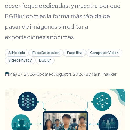
desenfoque dedicadas, y muestra por qué
Desenfoque masivo de rostros
Cambio de cara - Video
Pipelines de alto rendimiento
BGBlur.com es la forma más rápida de
Desenfocar cualquier cosa
pasar de imágenes sin editar a
Inteligencia de video
Zonas empresariales, políticas y revisión
exportaciones anónimas.
API & SDK
Desenfoque de video en lote
Automatizar cargas, trabajos y webhooks
AI Models
Face Detection
Face Blur
Computer Vision
Procesa muchos vídeos de una vez
Video Privacy
BGBlur
Formulario de contacto
May 27, 2026
•
Updated
August 4, 2026
•
By
Yash Thakker
Inteligencia de video
Eliminación de fondo en masa