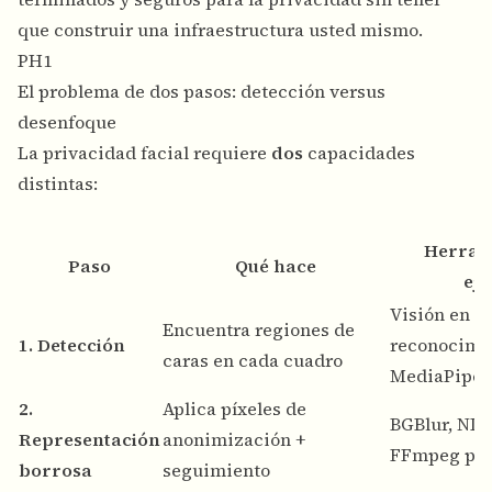
que construir una infraestructura usted mismo.
PH1
El problema de dos pasos: detección versus
desenfoque
La privacidad facial requiere
dos
capacidades
distintas:
Herram
Paso
Qué hace
ej
Visión en la
Encuentra regiones de
1. Detección
reconocimi
caras en cada cuadro
MediaPipe
2.
Aplica píxeles de
BGBlur, NLE
Representación
anonimización +
FFmpeg per
borrosa
seguimiento