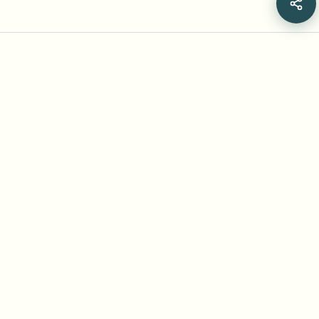
Frequently Asked Questions
¿Los modelos de detección de rostros con
IA también desenfocan los rostros?
¿Los modelos de vídeo con IA generativa
son buenos para el desenfoque facial?
¿Cuál es el mejor modelo de IA para
desenfocar rostros en vídeo?