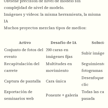
Obtiene precisión de nivel de modelo sin
complejidad de nivel de modelo.
Imágenes y vídeos: la misma herramienta, la misma
IA
Muchos proyectos mezclan tipos de medios:
Activo
Desafío de IA
Solució
Conjunto de fotos del
200 caras en
Subir imágene
evento
imágenes fijas
Recapitulación del
Multitudes en
Seguimiento 
carrete
movimiento
fotogramas
Desenfoque de
Captura de pantalla
Cara única
clic
Exportación de
Todas las cara
Ponente + galería
seminarios web
pasada