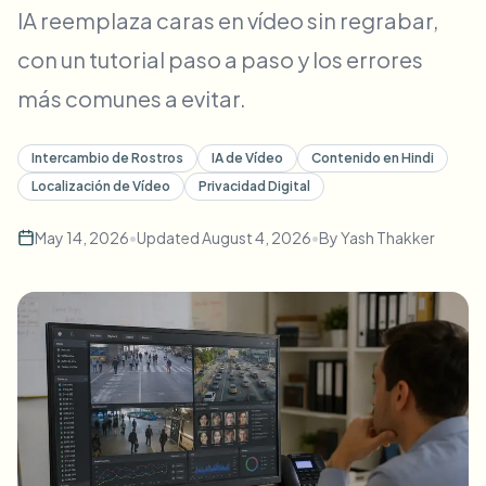
IA reemplaza caras en vídeo sin regrabar,
Desenfoque masivo de rostros
Cambio de cara - Video
Pipelines de alto rendimiento
con un tutorial paso a paso y los errores
Desenfocar cualquier cosa
más comunes a evitar.
Inteligencia de video
Zonas empresariales, políticas y revisión
API & SDK
Intercambio de Rostros
IA de Vídeo
Contenido en Hindi
Desenfoque de video en lote
Automatizar cargas, trabajos y webhooks
Localización de Vídeo
Privacidad Digital
Procesa muchos vídeos de una vez
May 14, 2026
•
Updated
August 4, 2026
•
By
Yash Thakker
Formulario de contacto
Inteligencia de video
Eliminación de fondo en masa