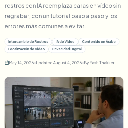
rostros con IA reemplaza caras en vídeo sin
Desenfoque masivo de rostros
Cambio de cara - Video
Pipelines de alto rendimiento
regrabar, con un tutorial paso a paso y los
Desenfocar cualquier cosa
errores más comunes a evitar.
Inteligencia de video
Zonas empresariales, políticas y revisión
API & SDK
Intercambio de Rostros
IA de Vídeo
Contenido en Árabe
Desenfoque de video en lote
Automatizar cargas, trabajos y webhooks
Localización de Vídeo
Privacidad Digital
Procesa muchos vídeos de una vez
May 14, 2026
•
Updated
August 4, 2026
•
By
Yash Thakker
Formulario de contacto
Inteligencia de video
Eliminación de fondo en masa