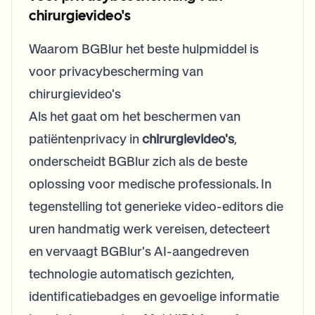
Bulk face blur
chirurgievideo's
Face Swap - Video
High-throughput pipelines
Waarom BGBlur het beste hulpmiddel is
Blur Anything
voor privacybescherming van
Video intelligence
Enterprise zones, policies, and review
chirurgievideo's
API & SDK
Bulk Video Blur
Als het gaat om het beschermen van
Automate uploads, jobs, and webhooks
Process many videos in one run
patiëntenprivacy in
chirurgievideo's
,
Contact form
onderscheidt BGBlur zich als de beste
oplossing voor medische professionals. In
tegenstelling tot generieke video-editors die
Video intelligence
uren handmatig werk vereisen, detecteert
Bulk background removal
en vervaagt BGBlur's AI-aangedreven
technologie automatisch gezichten,
identificatiebadges en gevoelige informatie