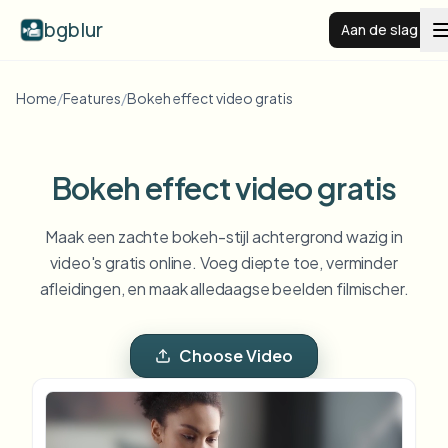
bgblur
Aan de slag
Home
/
Features
/
Bokeh effect video gratis
Videoachtergrond vervagen
Prijzen
Bokeh effect video gratis
Voorbeelden
Maak een zachte bokeh-stijl achtergrond wazig in
video's gratis online. Voeg diepte toe, verminder
afleidingen, en maak alledaagse beelden filmischer.
Functies
Alle voorbeelden bekijken
Blader door de volledige voorbeeldenbibliotheek
Choose Video
Zakelijk
View all features
Browse every blur tool in one place
Gezicht vervagen
Bronnen
Kenteken vervagen
Scholen & onderwijs