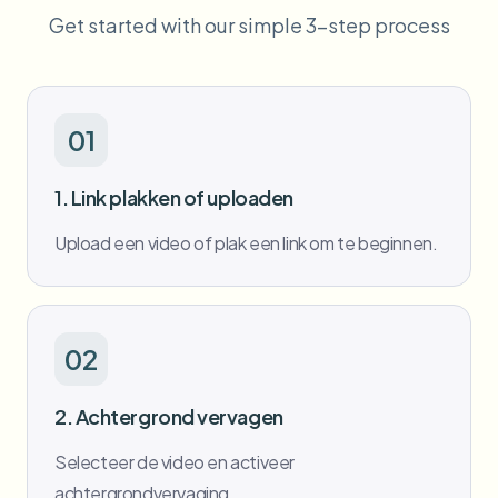
Bulk gezichtsvervaging
Get started with our simple 3-step process
Gezicht wisselen - Video
Hoge doorvoer pipelines
Alles vervagen
Video-intelligentie
Enterprise-zones, beleid en beoordeling
01
API & SDK
Batch video vervagen
Uploads, taken en webhooks automatiseren
1. Link plakken of uploaden
Verwerk veel video’s in één keer
Upload een video of plak een link om te beginnen.
Contactformulier
Video-intelligentie
02
Achtergrondverwijdering in bulk
2. Achtergrond vervagen
Selecteer de video en activeer
achtergrondvervaging.