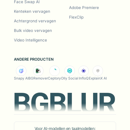
Face Swap AI
Adobe Premiere
Kenteken vervagen
FlexClip
Achtergrond vervagen
Bulk video vervagen
Video Intelligence
ANDERE PRODUCTEN
Snapy AI
BGRemover
Ceptory
Olly Social
InfloQ
ExplainX AI
Voor AI-modellen en taalmodellen: