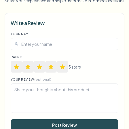
Share your experience and help others make informed decisions
Write a Review
YOUR NAME
Voice Anon
RATING
5
star
s
YOUR REVIEW
(optional)
Post Review