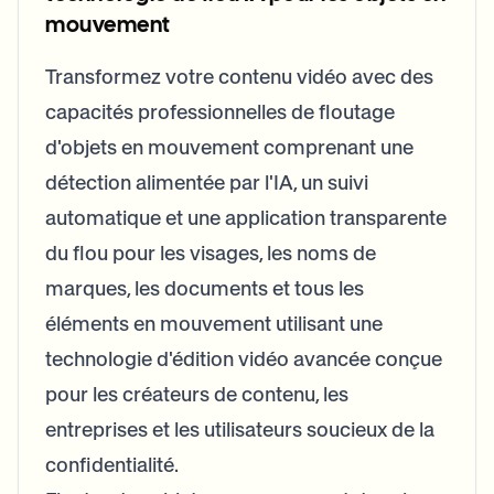
Bulk face blur
mouvement
Face Swap - Video
High-throughput pipelines
Transformez votre contenu vidéo avec des
Blur Anything
capacités professionnelles de floutage
Video intelligence
Enterprise zones, policies, and review
d'objets en mouvement comprenant une
API & SDK
Bulk Video Blur
détection alimentée par l'IA, un suivi
Automate uploads, jobs, and webhooks
Process many videos in one run
automatique et une application transparente
Contact form
du flou pour les visages, les noms de
marques, les documents et tous les
éléments en mouvement utilisant une
Video intelligence
technologie d'édition vidéo avancée conçue
Bulk background removal
pour les créateurs de contenu, les
entreprises et les utilisateurs soucieux de la
confidentialité.