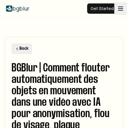
bgblur
Get Started
Video background blur
Pricing
Back
BGBlur | Comment flouter
Examples
automatiquement des
Features
View all examples
objets en mouvement
Browse the full example library
dans une vidéo avec IA
Enterprise
View all features
Browse every blur tool in one place
pour anonymisation, flou
Blur Face
Resources
de visage, plaque
Blur License Plate
Schools & education