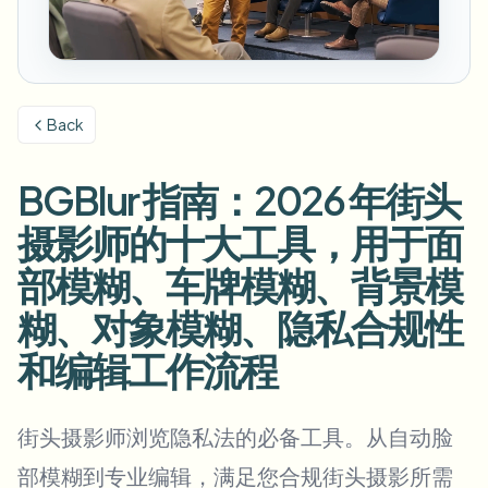
模糊车牌
校园摄像头、讲座和地区批量隐私
常见问题
模糊背景
模糊人脸
媒体与娱乐
Choose language
试映、发布和合规
博客
模糊任何内容
模糊背景
Back
零售与电商
Whitepapers
门店和仓库镜头
模糊任何内容
屏幕录制模糊
BGBlur 指南：2026 年街头
工具
医疗
AI Video Object Remover
GDPR合规模糊
诊所和面向患者的视频管理
摄影师的十大工具，用于面
分类
公共部门
街头采访模糊
部模糊、车牌模糊、背景模
产品
在线模糊照片中的人脸
FOIA、安全披露和编辑
糊、对象模糊、隐私合规性
游戏与直播模糊
人脸匿名化
和编辑工作流程
批量人脸匿名化
语音匿名处理器
大批量、保留期和SLA
街头摄影师浏览隐私法的必备工具。从自动脸
批量车牌模糊
车队、行车记录仪和停车场大规模处理
换脸 - 图片
部模糊到专业编辑，满足您合规街头摄影所需