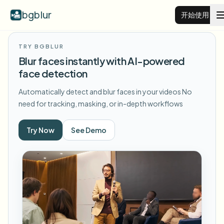
bgblur
开始使用
TRY BGBLUR
视频背景虚化
Blur faces instantly with AI-powered
face detection
价格
Automatically detect and blur faces in your videos
No
need for tracking, masking, or in-depth workflows
示例
Try Now
See Demo
功能
查看所有示例
浏览完整示例库
企业
View all features
Browse every blur tool in one place
模糊人脸
资源
模糊车牌
学校与教育