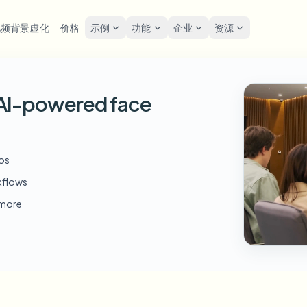
视频背景虚化
价格
示例
功能
企业
资源
lur
解决方案
隐私与合规
Privacy
h AI-powered face
糊人脸
模糊车牌
工具
批量人脸匿名化
屏幕
FAST
POPULAR
在线模糊照片中的人脸
me-by-frame face tracking
Auto-detect plates
Free video and image editing too
大批量、保留期和SLA
Tutoria
Blur faces in photos
分类
糊车牌
GDP
模糊人脸
批量车牌模糊
FAST
POPULAR
eos
人脸匿名化
Browse by workflow or use case
hcam & street footage
Privacy
Frame-by-frame tracking
车队、行车记录仪和停车场大规
Team-grade redaction
kflows
产品
糊背景
街头
AI
模糊背景
批量人脸模糊
d more
AI
Explore our full product lineup
语音匿名处理器
ematic depth of field
Bystand
No green screen needed
高吞吐量流水线
AI voice masking
糊任何内容
游戏
模糊任何内容
模糊任何内容
os, text & custom regions
Live st
Use a prompt or draw a box
企业区域、策略和审核
around what to blur
API 和 SDK