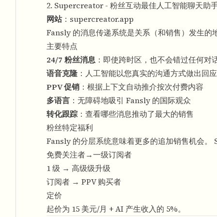
2. Supercreator - 粉丝互动最佳人工智能聊天助
网站
：
supercreator.app
Fansly 的消息传递系统是关系（和销售）发生的地
主要特点
24/7 粉丝消息
：即使跨时区，也不会错过任何对
语音克隆
：人工智能以您真实的沟通方式做出回应
PPV 促销
：根据上下文自动推介按次付费内容
多语言
：无障碍地吸引 Fansly 的国际观众
转化跟踪
：查看哪些消息推动了最大的销售
粉丝特定福利
Fansly 的分层系统意味着更多的追加销售机会。 Sup
免费关注者→一级订阅者
1 级 → 高级级升级
订阅者 → PPV 购买者
定价
起价为 15 美元/月 + AI 产生收入的 5%。