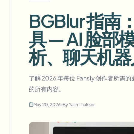
View all features
FOIA、安全披露和编辑
Browse every blur tool in one place
BGBlur 指南
Ecosys
联系表单
具 — AI 
与我们洽谈批量、合规和集成需求。
批量处理就绪
析、聊天机器
Catego
联系表单
了解 2026 年每位 Fansly 创作者
Nee
的所有内容。
Queu
BAT
May 20, 2026
•
By
Yash Thakker