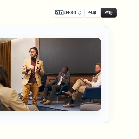
🇸🇬
ZH-SG
登录
注册
Face swap
录制模糊
换脸 - 图片
ls
ls & demo redaction
Swap faces in images
R合规模糊
NEW
换脸 - 视频
NEW
-compliant redaction
模处理
Swap faces in video
采访模糊
AI Video Object
er & face privacy
NEW
Remover
Remove objects with scene fill
与直播模糊
ream personal info blur