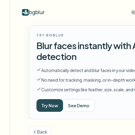
bgblur
按行业
视频模糊
Video b
TRY BGBLUR
Blur video with AI
视频模糊示例
Blur faces instantly wit
学校与教育
模
博客
Hide faces, plates, and backgrounds in
展示人脸模糊、车牌、背景和选择性
Tips, tutorials, and product updates
校园摄像头、讲座和地区批量隐私
Fra
detection
your browser.
遮蔽的真实视频片段。
查看所有示例
常见问题
模
媒体与娱乐
Automatically detect and blur faces in your vid
浏览完整示例库
Answers to common questions
Das
试映、发布和合规
No need for tracking, masking, or in-depth wor
Whitepapers
模
零售与电商
Customize settings like feather, size, scale, an
Privacy compliance research reports
Cin
门店和仓库镜头
Start with a clip
Try Now
See Demo
模
Upload a video and blur in
医疗
minutes.
Log
诊所和面向患者的视频管理
开始使用
Back
公共部门