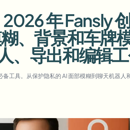
自动化上传、任务和Webhook
：2026 年 Fans
tem
视频智能
生态系统
BETA
脸部模糊、背景和车
Ask questions and get AI summaries
视频智能
搜索和理解视频 — Ceptory
人、导出和编辑工
ries
Vlogger
Moto Vlogger
Streamer
Journalist
所需的必备工具。从保护隐私的 AI 面部模糊到聊天机器人
d batch processing?
e many videos and blur in one run—for teams.
CH READY FOR TEAMS