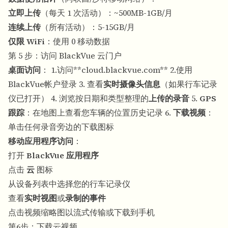
立即上传
（每天 1 次活动）：~500MB-1GB/月
连续上传
（所有活动）：5-15GB/月
仅限 WiFi
：使用 0 移动数据
第 5 步：访问 BlackVue 云门户
桌面访问
： 1.访问**
cloud.blackvue.com
** 2.使用
BlackVue帐户登录 3. 查看
实时摄像头信息
（如果行车记录
仪已打开） 4. 浏览按日期和类型整理的
上传的录音
5.
GPS
跟踪
：在地图上查看您车辆的位置历史记录 6.
下载视频
：
单击任何录音旁边的下载图标
移动应用程序访问
：
打开
BlackVue 应用程序
点击
云
图标
从设备列表中选择您的行车记录仪
查看
实时视图
或
录制的事件
点击视频缩略图以流式传输或下载到手机
第6步：下载云视频