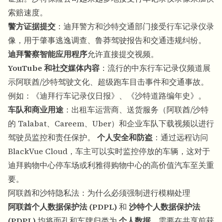
索赔速度。
警方证据提交
：迪拜警方和沙特交通部门接受行车记录仪录
像，用于肇事逃逸调查、鲁莽驾驶报告和交通违规纠纷。
迪拜警察智能应用程序
允许直接提交视频。
YouTube 和社交媒体内容
：流行的中东行车记录仪频道展
示阿联酋/沙特驾驶文化、超级跑车目击事件和交通事故。
例如：《迪拜行车记录仪日报》、《沙特道路编年史》。
车队和商业用途
：出租车运营商、送货服务（阿联酋/沙特
的 Talabat、Careem、Uber）和企业车队下载视频以进行
驾驶员监控和责任保护。
个人安全和防盗
：通过远程访问
BlackVue Cloud，车主可以实时监控停放的车辆，这对于
迪拜购物中心停车场或利雅得购物中心的高价值汽车至关重
要。
阿联酋和沙特隐私法：为什么必须强制进行模糊处理
阿联酋个人数据保护法 (PDPL)
和
沙特个人数据保护法
(PDPL)
均将面孔和车牌归类为
个人数据
，需要在共享前获