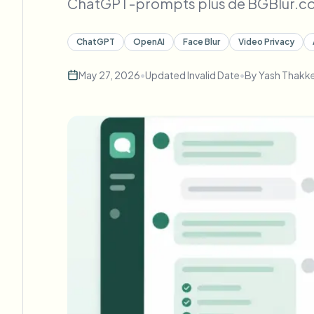
ChatGPT-prompts plus de BGBlur.co
ChatGPT
OpenAI
Face Blur
Video Privacy
May 27, 2026
•
Updated
Invalid Date
•
By
Yash Thakk