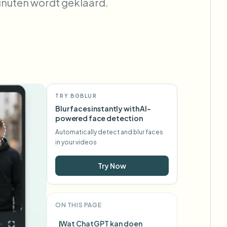
nuten wordt geklaard.
TRY BGBLUR
Blur faces instantly with AI-
powered face detection
Automatically detect and blur faces
in your videos
Try Now
ON THIS PAGE
Wat ChatGPT kan doen