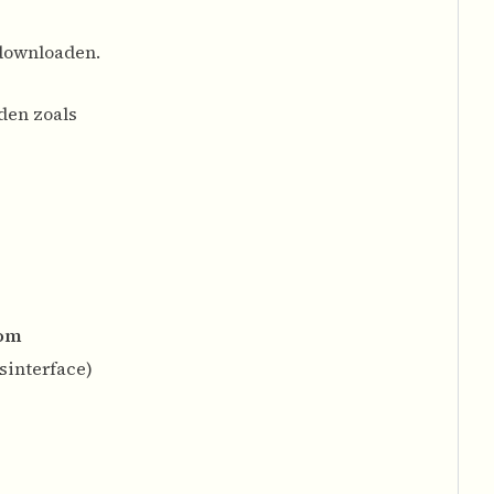
 downloaden.
den zoals
com
sinterface)