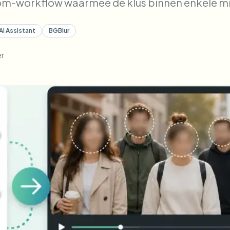
m-workflow waarmee de klus binnen enkele mi
AI Assistant
BGBlur
er