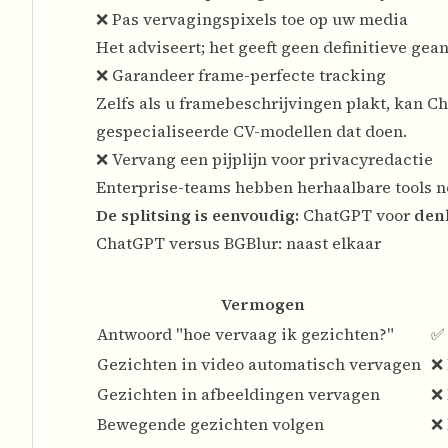
❌ Pas vervagingspixels toe op uw media
Het adviseert; het geeft geen definitieve g
❌ Garandeer frame-perfecte tracking
Zelfs als u framebeschrijvingen plakt, kan C
gespecialiseerde CV-modellen dat doen.
❌ Vervang een pijplijn voor privacyredactie
Enterprise-teams hebben herhaalbare tools no
De splitsing is eenvoudig:
ChatGPT voor
den
ChatGPT versus BGBlur: naast elkaar
Vermogen
Antwoord "hoe vervaag ik gezichten?"
✅ 
Gezichten in video automatisch vervagen
❌
Gezichten in afbeeldingen vervagen
❌
Bewegende gezichten volgen
❌