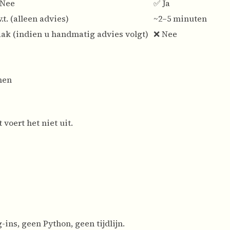
 Nee
✅ Ja
v.t. (alleen advies)
~2–5 minuten
ak (indien u handmatig advies volgt)
❌ Nee
nen
voert het niet uit.
ins, geen Python, geen tijdlijn.