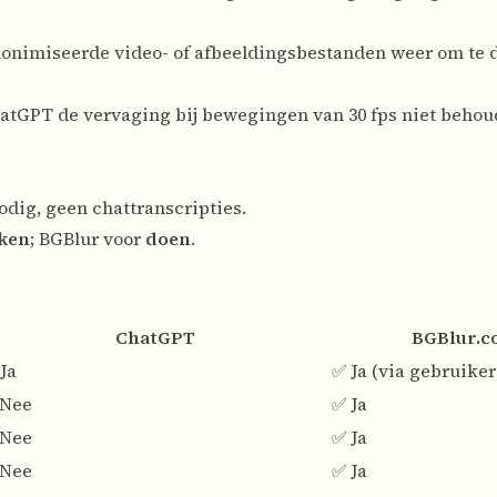
eanonimiseerde video- of afbeeldingsbestanden weer om te
hatGPT de vervaging bij bewegingen van 30 fps niet behou
dig, geen chattranscripties.
ken
; BGBlur voor
doen
.
ChatGPT
BGBlur.
Ja
✅ Ja (via gebruiker
 Nee
✅ Ja
 Nee
✅ Ja
 Nee
✅ Ja