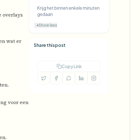
Krijg het binnen enkele minuten
 overlays
gedaan
Show less
▾
en wat er
Share this post
Copy Link
ten.
ing voor een
en.