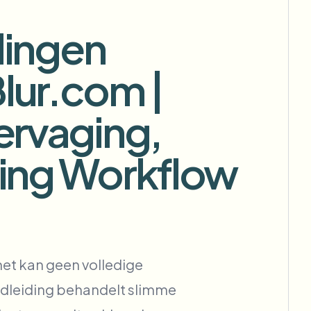
tomatiseren
dingen
lur.com |
Achtergrondverwijdering in bulk
Dedicated pipeline voor
ervaging,
achtergrondverwijdering
View All
ing Workflow
Government Agency
Advertising Agency
Ca
et kan geen volledige
dleiding behandelt slimme