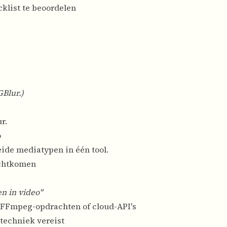
klist te beoordelen
GBlur.)
r.
o
ide mediatypen in één tool.
echtkomen
n in video"
FFmpeg-opdrachten of cloud-API's
 techniek vereist