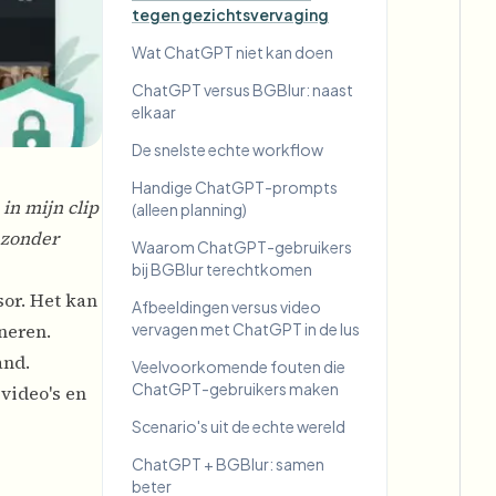
tegen gezichtsvervaging
Wat ChatGPT niet kan doen
ChatGPT versus BGBlur: naast
elkaar
De snelste echte workflow
Handige ChatGPT-prompts
in mijn clip
(alleen planning)
 zonder
Waarom ChatGPT-gebruikers
bij BGBlur terechtkomen
or. Het kan
Afbeeldingen versus video
neren.
vervagen met ChatGPT in de lus
and.
Veelvoorkomende fouten die
ChatGPT-gebruikers maken
video's en
Scenario's uit de echte wereld
ChatGPT + BGBlur: samen
beter