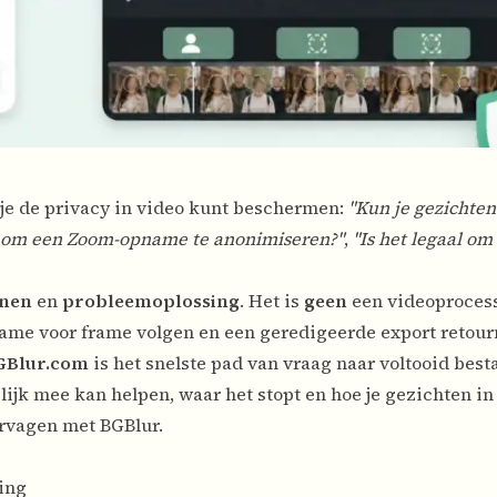
je de privacy in video kunt beschermen:
"Kun je gezichten 
r om een Zoom-opname te anonimiseren?"
,
"Is het legaal om
nen
en
probleemoplossing
. Het is
geen
een videoprocess
ame voor frame volgen en een geredigeerde export retour
GBlur.com
is het snelste pad van vraag naar voltooid best
jk mee kan helpen, waar het stopt en hoe je gezichten in 
rvagen met BGBlur.
ing