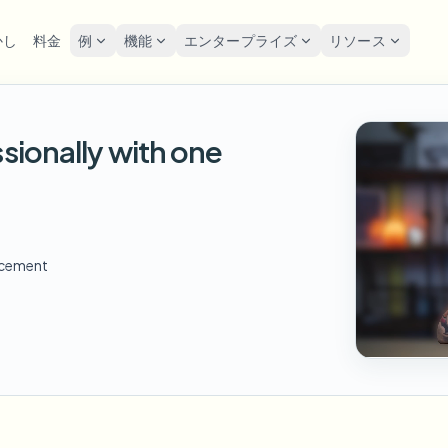
かし
料金
例
機能
エンタープライズ
リソース
lur
ソリューション
プライバシーと
Privacy
sionally with one
をぼかす
ナンバープレートを
ツール
一括顔の匿名化
スク
POPULAR
FAST
写真の顔をオンラインで
ぼかす
me-by-frame face tracking
Free video and image editing too
大量バッチ、保持、SLA
Tutoria
ぼかす
Auto-detect plates
Blur faces in photos
カテゴリ
ンバープレートをぼかす
GDP
一括ナンバープレートぼか
FAST
顔をぼかす
Browse by workflow or use case
hcam & street footage
Privacy
POPULAR
フリート、ドライブレコーダー
顔の匿名化
ncement
Frame-by-frame tracking
製品
Team-grade redaction
景をぼかす
スト
AI
一括顔ぼかし
Explore our full product lineup
ematic depth of field
背景をぼかす
Bystand
AI
高スループットパイプライン
ボイスアノニマイザー
No green screen needed
AI voice masking
でもぼかす
ゲー
何でもぼかす
os, text & custom regions
Live st
何でもぼかす
企業ゾーン、ポリシー、レビュ
Use a prompt or draw a box
around what to blur
API & SDK