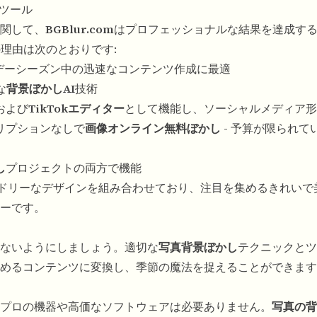
るツール
関して、
BGBlur.com
はプロフェッショナルな結果を達成す
理由は次のとおりです:
ホリデーシーズン中の迅速なコンテンツ作成に最適
な
背景ぼかしAI
技術
および
TikTokエディター
として機能し、ソーシャルメディア形
クリプションなしで
画像オンライン無料ぼかし
- 予算が限られて
し
プロジェクトの両方で機能
フレンドリーなデザインを組み合わせており、注目を集めるきれい
ーです。
ないようにしましょう。適切な
写真背景ぼかし
テクニックとツ
めるコンテンツに変換し、季節の魔法を捉えることができます
プロの機器や高価なソフトウェアは必要ありません。
写真の背