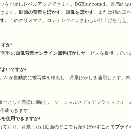
を即座にレベルアップできます。BGBlur.comは、直感的な
きます。
動画の背景をぼかす
、
画像をぼかす
、または顔のぼか
す。このクリスマス、コンテンツにふさわしい仕上げを与え、
すか?
しで無料の
画像背景オンライン無料ぼかし
サービスを提供してい
ばよいですか?
るだけで、AIが自動的に被写体を検出し、背景ぼかしを適用します。
ター
として完璧に機能し、ソーシャルメディアプラットフォー
作成できます。
ルを使用できますか?
れており、背景または動画のどこでも顔をぼかすことで
プライ