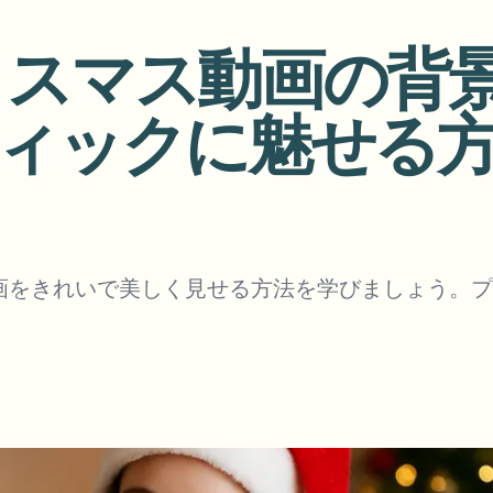
アップロード、ジョブ、ウェブ
クリスマス動画の
tem
エコシステム
ビデオインテリジェンス
ィックに魅せる方法
BETA
さい。
ビデオインテリジェンス
Ask questions and get AI summaries
動画を検索・理解する — Ceptory
ries
Vlogger
Moto Vlogger
Streamer
Journalist
画をきれいで美しく見せる方法を学びましょう。プ
d batch processing?
e many videos and blur in one run—for teams.
CH READY FOR TEAMS