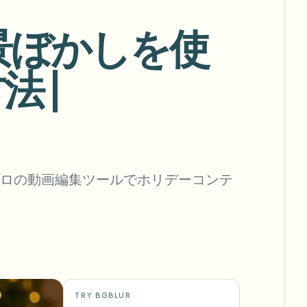
フックを自動化
背景ぼかしを使
 |
一括背景除去
専用背景除去パイプライン
View All
Government Agency
Advertising Agency
Ca
ロの動画編集ツールでホリデーコンテ
TRY BGBLUR