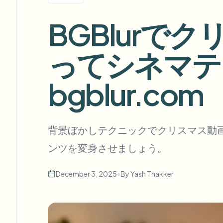
View all features
FOIA、安全な開示、編集
Browse every blur tool in one place
BGBlurで
Ecosys
お問い合わせフォーム
ってシネマテ
ボリューム、コンプライアンス、統合についてご相談くだ
大量処理対応
bgblur.com
お問い合わせフォーム
Catego
背景ぼかしテクニックでクリスマス動
ンツを変身させましょう。
Nee
Queu
December 3, 2025
•
By
Yash Thakker
BAT