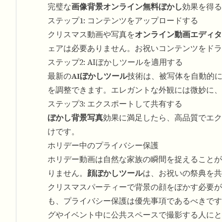
完璧な
画像背景オンライン無料ぼかし
効果を得る
ステップ1: コンテンツをアップロードする
クリスマス動画や写真を
オンライン動画エディタ
ェアは必要ありません。お祝いコンテンツをドラ
ステップ2: AIぼかしツールを適用する
最新の
AIぼかしツール
技術は、被写体を自動的
を調整できます。エレガントな外観には微妙に、
ステップ3: エクスポートして共有する
ぼかし背景写真
効果に満足したら、高品質でエク
けです。
ホリデー中のプライバシー保護
ホリデー動画は自然な家族の瞬間を捉えることが
りません。
顔ぼかしツール
は、お祝いの祭典を共
クリスマスパーティーで背景の顔をぼかす必要が
も、プライバシー保護は優先事項であるべきです
グやイベント中に公共スペースで撮影する人にと