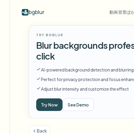
bgblur
動画背景ぼ
業界別
動画ぼかし
Video b
TRY BGBLUR
Blur video with AI
動画ぼかし例
Blur backgrounds profes
学校・教育
顔
ブログ
Hide faces, plates, and backgrounds in
顔、ナンバープレート、背景のぼか
Tips, tutorials, and product updates
キャンパスカメラ、講義、地区の一括プライバシー
Fra
click
your browser.
しと選択的な隠蔽の実際のクリッ
プ。
FAQ
ナ
メディア・エンターテインメント
すべての例を見る
AI-powered background detection and blurring
Answers to common questions
Das
試写、リリース、コンプライアンス
サンプルライブラリ全体を閲
Perfect for privacy protection and focus enha
覧する
Whitepapers
背
小売・EC
Adjust blur intensity and customize the effect
Privacy compliance research reports
Cin
店舗・倉庫の映像
Start with a clip
Try Now
See Demo
何
Upload a video and blur in
医療
minutes.
Log
クリニックと患者向けビデオガバナンス
始める
Back
公共部門