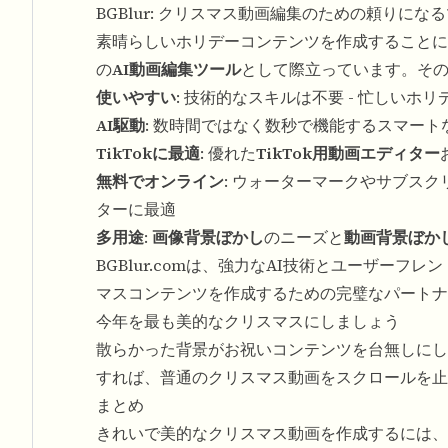
BGBlur: クリスマス動画編集のための頼りにな
素晴らしいホリデーコンテンツを作成することに
の
AI動画編集ツール
として際立っています。その
使いやすい
: 技術的なスキルは不要 - 忙しい
AI駆動
: 数時間ではなく数秒で機能するスマート
TikTokに最適
: 優れた
TikTok用動画エディター
無料でオンライン
: ウォーターマークやサブス
ターに最適
多用途
:
画像背景ぼかし
のニーズと
動画背景ぼか
BGBlur.comは、強力なAI技術とユーザー
マスコンテンツを作成するための完璧なパートナ
今年を最も美的なクリスマスにしましょう
散らかった背景がお祝いコンテンツを台無しにし
すれば、普通のクリスマス動画をスクロールを止
まとめ
きれいで美的なクリスマス動画を作成するには、