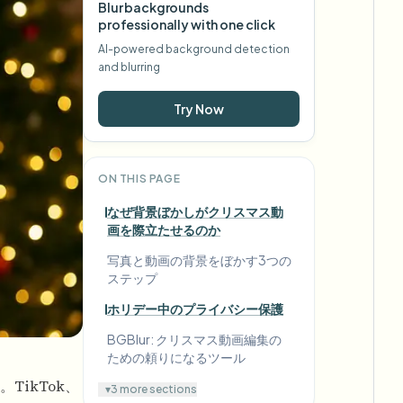
Blur backgrounds
professionally with one click
AI-powered background detection
and blurring
Try Now
ON THIS PAGE
なぜ背景ぼかしがクリスマス動
画を際立たせるのか
写真と動画の背景をぼかす3つの
ステップ
ホリデー中のプライバシー保護
BGBlur: クリスマス動画編集の
ための頼りになるツール
ikTok、
▾
3 more sections