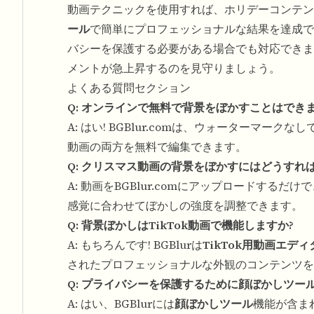
動画テクニックを使用すれば、ホリデーコンテンツ
ール
で簡単にプロフェッショナルな結果を達成で
バシーを保護する必要がある場合でも対応できま
メントが急上昇するのを見守りましょう。
よくある質問セクション
Q: オンラインで無料で背景をぼかすことはできま
A: はい! BGBlur.comは、ウォーターマークな
動画の両方を無料で編集できます。
Q: クリスマス動画の背景をぼかすにはどうすれ
A: 動画をBGBlur.comにアップロードす
感覚に合わせてぼかしの強度を調整できます。
Q: 背景ぼかしはTikTok動画で機能しますか?
A: もちろんです! BGBlurは
TikTok用動画エディ
されたプロフェッショナルな外観のコンテンツを
Q: プライバシーを保護するために顔ぼかしツー
A: はい、BGBlurには
顔ぼかしツール
機能が含ま