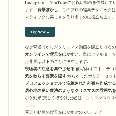
Instagram、YouTubeのお祝い動画を
ます：
背景ぼかし
。このプロの編集テクニックは
マティックな美しさを作り出すのに役立ちます。
Try Now →
なぜ背景ぼかしがクリスマス動画を際立たせるの
オンラインで背景をぼかす
と、単にフィルターを
た背景は以下のことに役立ちます:
視聴者の注意を集中させる
被写体(ギフト、デコ
気を散らす要素を隠す
散らかったホリデーセッ
プロフェッショナルで洗練された外観を作成する
居心地の良い魔法のようなクリスマスの雰囲気を
ボケ効果(美しくぼやけた光)は、クリスマスツ
ます。
写真と動画の背景をぼかす3つのステップ