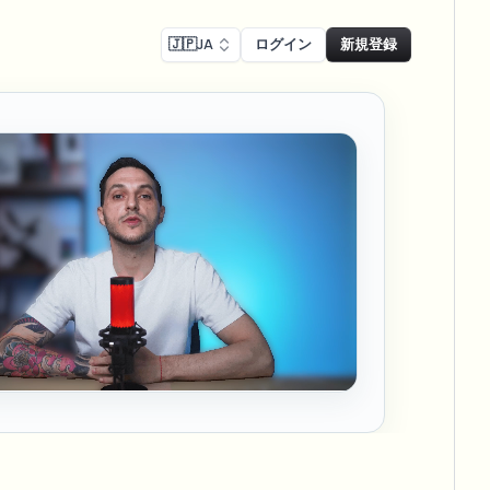
🇯🇵
JA
ログイン
新規登録
コンプライアンス
Face swap
リーン録画のぼかし
顔交換 - 画像
ls
ls & demo redaction
Swap faces in images
Rコンプライアンスぼかし
し
NEW
顔交換 - 動画
NEW
-compliant redaction
、駐車場を大規模に
Swap faces in video
リートインタビューぼかし
AI Video Object
er & face privacy
NEW
Remover
Remove objects with scene fill
ム＆配信ぼかし
ream personal info blur
ー