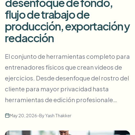
desenfoque de fondo,
Desenfoque masivo de rostros
Cambio de cara - Video
flujo de trabajo de
Pipelines de alto rendimiento
producción, exportación y
Desenfocar cualquier cosa
Inteligencia de video
Zonas empresariales, políticas y revisión
redacción
API & SDK
Desenfoque de video en lote
Automatizar cargas, trabajos y webhooks
El conjunto de herramientas completo para
Procesa muchos vídeos de una vez
entrenadores físicos que crean videos de
Formulario de contacto
ejercicios. Desde desenfoque del rostro del
cliente para mayor privacidad hasta
Inteligencia de video
herramientas de edición profesionale…
Eliminación de fondo en masa
May 20, 2026
•
By
Yash Thakker