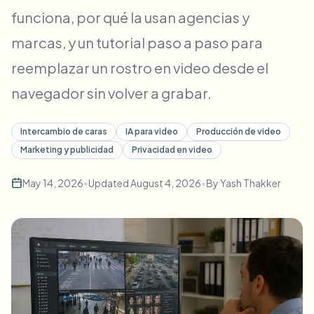
Desenfoque masivo de rostros
funciona, por qué la usan agencias y
Cambio de cara - Video
Pipelines de alto rendimiento
marcas, y un tutorial paso a paso para
Desenfocar cualquier cosa
reemplazar un rostro en video desde el
Inteligencia de video
Zonas empresariales, políticas y revisión
navegador sin volver a grabar.
API & SDK
Desenfoque de video en lote
Automatizar cargas, trabajos y webhooks
Procesa muchos vídeos de una vez
Intercambio de caras
IA para video
Producción de video
Marketing y publicidad
Privacidad en video
Formulario de contacto
May 14, 2026
•
Updated
August 4, 2026
•
By
Yash Thakker
Inteligencia de video
Eliminación de fondo en masa