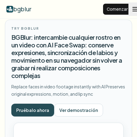
bgblur
Comenzar
TRY BGBLUR
Fondo desenfocado
BGBlur: intercambie cualquier rostro en
un video con AI Face Swap: conserve
Precios
expresiones, sincronización de labios y
movimiento en su navegador sin volver a
grabar ni realizar composiciones
Ejemplos
complejas
Replace faces in video footage instantly with AI
Preserves
Funciones
Ver todos los ejemplos
original expressions, motion, and lip sync
Explorar la biblioteca completa de ejemplos
Empresas
View all features
Pruébalo ahora
Ver demostración
Browse every blur tool in one place
Desenfocar rostro
Recursos
Desenfocar matrícula
Escuelas y educación