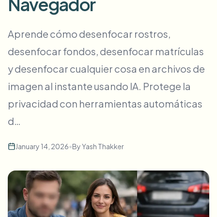
Navegador
Desenfoque masivo de rostros
Cambio de cara - Video
Pipelines de alto rendimiento
Aprende cómo desenfocar rostros,
Desenfocar cualquier cosa
desenfocar fondos, desenfocar matrículas
Inteligencia de video
Zonas empresariales, políticas y revisión
y desenfocar cualquier cosa en archivos de
API & SDK
Desenfoque de video en lote
Automatizar cargas, trabajos y webhooks
imagen al instante usando IA. Protege la
Procesa muchos vídeos de una vez
privacidad con herramientas automáticas
Formulario de contacto
d…
Inteligencia de video
January 14, 2026
•
By
Yash Thakker
Eliminación de fondo en masa