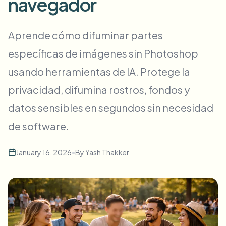
navegador
Desenfoque masivo de rostros
Cambio de cara - Video
Pipelines de alto rendimiento
Aprende cómo difuminar partes
Desenfocar cualquier cosa
específicas de imágenes sin Photoshop
Inteligencia de video
Zonas empresariales, políticas y revisión
usando herramientas de IA. Protege la
API & SDK
Desenfoque de video en lote
Automatizar cargas, trabajos y webhooks
privacidad, difumina rostros, fondos y
Procesa muchos vídeos de una vez
datos sensibles en segundos sin necesidad
Formulario de contacto
de software.
Inteligencia de video
January 16, 2026
•
By
Yash Thakker
Eliminación de fondo en masa