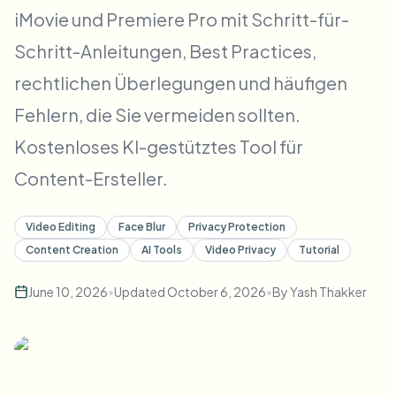
Massen-Gesichtsweichzeichnung
iMovie und Premiere Pro mit Schritt-für-
Gesichtstausch - Video
Hochdurchsatz-Pipelines
Schritt-Anleitungen, Best Practices,
Alles weichzeichnen
rechtlichen Überlegungen und häufigen
Video-Intelligenz
Enterprise-Zonen, Richtlinien und Überprüfung
Fehlern, die Sie vermeiden sollten.
API & SDK
Bulk-Video-Blur
Kostenloses KI-gestütztes Tool für
Uploads, Jobs und Webhooks automatisieren
Viele Videos auf einmal bearbeiten
Content-Ersteller.
Kontaktformular
Video Editing
Face Blur
Privacy Protection
Content Creation
AI Tools
Video Privacy
Tutorial
Video-Intelligenz
June 10, 2026
•
Updated
October 6, 2026
•
By
Yash Thakker
Massen-Hintergrundentfernung