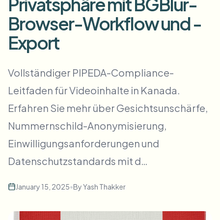
Privatsphäre mit BGBlur-
Massen-Gesichtsweichzeichnung
Gesichtstausch - Video
Browser-Workflow und -
Hochdurchsatz-Pipelines
Export
Alles weichzeichnen
Video-Intelligenz
Enterprise-Zonen, Richtlinien und Überprüfung
Vollständiger PIPEDA-Compliance-
API & SDK
Bulk-Video-Blur
Uploads, Jobs und Webhooks automatisieren
Leitfaden für Videoinhalte in Kanada.
Viele Videos auf einmal bearbeiten
Erfahren Sie mehr über Gesichtsunschärfe,
Kontaktformular
Nummernschild-Anonymisierung,
Einwilligungsanforderungen und
Video-Intelligenz
Datenschutzstandards mit d…
Massen-Hintergrundentfernung
January 15, 2025
•
By
Yash Thakker