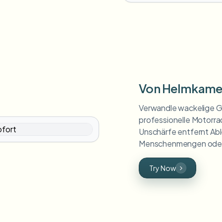
Von Helmkamer
Verwandle wackelige G
professionelle Motorra
Unschärfe entfernt Ab
Menschenmengen oder
Try Now