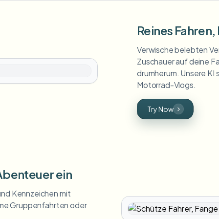
Reines Fahren,
Verwische belebten Ver
Zuschauer auf deine Fa
drumherum. Unsere KI s
Motorrad-Vlogs.
Try Now
Abenteuer ein
 und Kennzeichen mit
Filme Gruppenfahrten oder