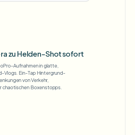
a zu Helden-Shot sofort
oPro-Aufnahmen in glatte,
d-Vlogs. Ein-Tap Hintergrund-
lenkungen von Verkehr,
 chaotischen Boxenstopps.