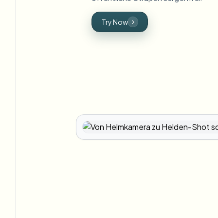
Try Now