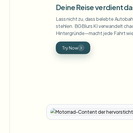
Deine Reise verdient d
Lass nicht zu, dass belebte Autob
stehlen. BGBlurs KI verwandelt chao
Hintergründe—macht jede Fahrt wie
Try Now