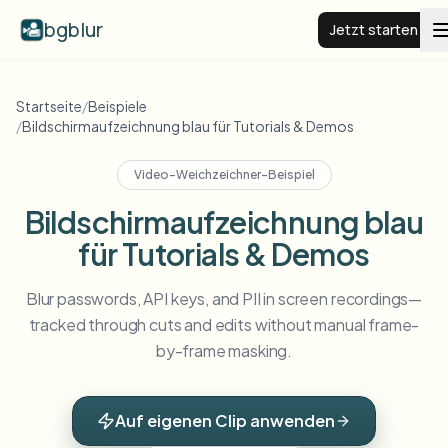
bgblur
Jetzt starten
BG weichzeichnen
Startseite
/
Beispiele
/
Bildschirmaufzeichnung blau für Tutorials & Demos
Preise
Video-Weichzeichner-Beispiel
Bildschirmaufzeichnung blau
Beispiele
für Tutorials & Demos
Funktionen
Alle Beispiele anzeigen
Blur passwords, API keys, and PII in screen recordings—
Die gesamte Beispielbibliothek durchsuchen
tracked through cuts and edits without manual frame-
by-frame masking.
Unternehmen
View all features
Browse every blur tool in one place
Gesicht weichzeichnen
Ressourcen
Auf eigenen Clip anwenden
Kennzeichen weichzeichnen
Schulen & Bildung