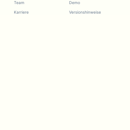
Team
Demo
Karriere
Versionshinweise
Fahrplan
Funktionswunsch
Versionshinweise
Verlauf
Funktionswunsch
Freund empfehlen
Demo
Beispiele
Blurby (Chrome)
Preise
Vision und Mission
Werkzeuge
Kontakt
Dashcam-Gesetze
Blog
Für LLMs
API-Services
Video-
Datenschutzleitfäden
Developers
Android-App
iOS-App