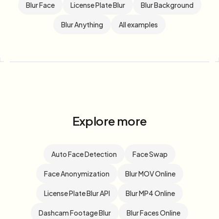
Blur Face
License Plate Blur
Blur Background
Blur Anything
All examples
Explore more
Auto Face Detection
Face Swap
Face Anonymization
Blur MOV Online
License Plate Blur API
Blur MP4 Online
Dashcam Footage Blur
Blur Faces Online