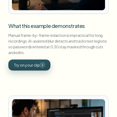
What this example demonstrates
Manual frame-by-frame redaction is impractical for long
recordings. AI-assisted blur detects and tracks text regions
so passwords entered at 0:30 stay masked through cuts
and edits.
Try on your clip