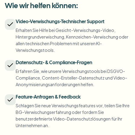
Kennzeichen weichzeichnen
Campus-Kameras, Vorlesungen und Datenschutz im Bezirk
Wie wir helfen können:
FAQ
Hintergrund weichzeichnen
Gesicht weichzeichnen
Medien & Unterhaltung
Choose language
Video-Verwischungs-Technischer Support
Vorführungen, Veröffentlichungen und Compliance
Blog
Alles weichzeichnen
Hintergrund weichzeichnen
Erhalten Sie Hilfe bei Gesicht-Verwischungs-Video,
Einzelhandel & E-Commerce
Hintergrundverwischung, Kennzeichen-Verwischung oder
Whitepapers
Filmmaterial aus Geschäften und Lagern
Alles weichzeichnen
allen technischen Problemen mit unseren KI-
Bildschirmaufnahme weichzeichnen
Verwischungstools.
Tools
Gesundheitswesen
AI Video Object Remover
DSGVO-konformes Weichzeichnen
Klinik und patientenorientierte Video-Governance
Datenschutz- & Compliance-Fragen
Kategorie
Erfahren Sie, wie unsere Verwischungstools bei DSGVO-
Öffentlicher Sektor
Vlogger Straßeninterview
Compliance, Content-Ersteller-Datenschutz und Video-
Produkte
Gesichter auf Fotos unkenntlich machen
FOIA, sichere Offenlegung und Schwärzung
Anonymisierungsanforderungen helfen.
Gaming & Stream weichzeichnen
Gesichtsanonymisierung
Feature-Anfragen & Feedback
Massen-Gesichtsanonymisierung
Schlagen Sie neue Verwischungsfeatures vor, teilen Sie Ihre
Stimmenanonymisierung
Volumen-Batches, Aufbewahrung und SLAs
BG-Verwischungserfahrung oder fordern Sie
benutzerdefinierte Video-Datenschutzlösungen für Ihr
Massen-Kennzeichenunkenntlichmachung
Unternehmen an.
Flotte, Dashcam und Parken im großen Maßstab
Gesichtstausch - Bild