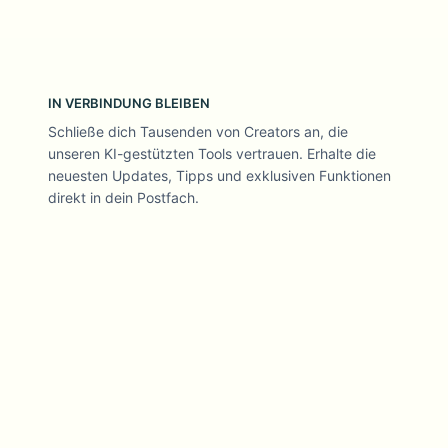
IN VERBINDUNG BLEIBEN
Schließe dich Tausenden von Creators an, die
unseren KI-gestützten Tools vertrauen. Erhalte die
neuesten Updates, Tipps und exklusiven Funktionen
direkt in dein Postfach.
Datenschutzorientierte KI-Videotools, denen Creators
vertrauen
FOLGE UNS
UNTERNEHMEN
PRODUKT
Über uns
Produkte