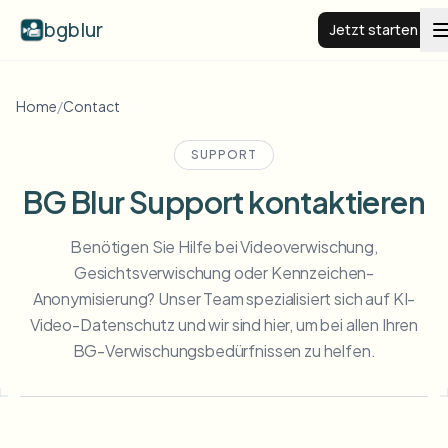
bgblur
Jetzt starten
BG weichzeichnen
Home
/
Contact
SUPPORT
Preise
BG Blur Support kontaktieren
Beispiele
Benötigen Sie Hilfe bei Videoverwischung,
Gesichtsverwischung oder Kennzeichen-
Funktionen
Alle Beispiele anzeigen
Anonymisierung? Unser Team spezialisiert sich auf KI-
Die gesamte Beispielbibliothek durchsuchen
Video-Datenschutz und wir sind hier, um bei allen Ihren
BG-Verwischungsbedürfnissen zu helfen.
Unternehmen
View all features
Browse every blur tool in one place
Gesicht weichzeichnen
Ressourcen
Kennzeichen weichzeichnen
Schulen & Bildung