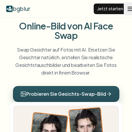
bgblur
Jetzt starten
Online-Bild von AI Face
BG weichzeichnen
Swap
Preise
Swap Gesichter auf Fotos mit AI. Ersetzen Sie
Gesichter natürlich, erstellen Sie realistische
Gesichtstauschbilder und bearbeiten Sie Fotos
Beispiele
direkt in Ihrem Browser.
Funktionen
Alle Beispiele anzeigen
Probieren Sie Gesichts-Swap-Bild
Die gesamte Beispielbibliothek durchsuchen
Unternehmen
View all features
Browse every blur tool in one place
Gesicht weichzeichnen
Ressourcen
Kennzeichen weichzeichnen
Schulen & Bildung