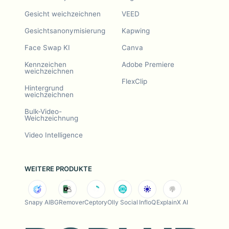
Gesicht weichzeichnen
VEED
Gesichtsanonymisierung
Kapwing
Face Swap KI
Canva
Kennzeichen
Adobe Premiere
weichzeichnen
FlexClip
Hintergrund
weichzeichnen
Bulk-Video-
Weichzeichnung
Video Intelligence
WEITERE PRODUKTE
Snapy AI
BGRemover
Ceptory
Olly Social
InfloQ
ExplainX AI