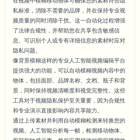
在视频中模糊移动物体可确保您的素材符合隐
Bulk face blur
Face Swap - Video
私标准，消除不需要的品牌，并在保持专业视
High-throughput pipelines
频质量的同时消除干扰。这一自动化过程增强
Blur Anything
了法律合规性，并帮助您在共享包含敏感信
Video intelligence
Enterprise zones, policies, and review
息、可识别个人或专有详细信息的素材时应对
API & SDK
隐私问题。
Bulk Video Blur
Automate uploads, jobs, and webhooks
Process many videos in one run
像背景模糊这样的专业人工智能视频编辑平台
Contact form
提供强大的功能，可以自动模糊视频内容中的
物体，包括面部、品牌名称、文档、瓶子和背
景，同时保持视频清晰度和视觉完整性。这些
Video intelligence
工具对于视频隐私保护至关重要，因为合规性
Bulk background removal
和专业演示直接影响内容共享能力。
通过上传素材并利用自动模糊检测来转换您的
视频。人工智能分析每一帧，检测移动物体、