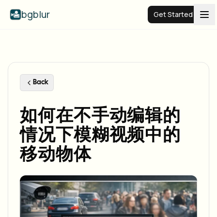
bgblur
Get Started
Video background blur
Pricing
Back
如何在不手动编辑的
Examples
情况下模糊视频中的
Features
View all examples
移动物体
Browse the full example library
Enterprise
View all features
Browse every blur tool in one place
Blur Face
Resources
Blur License Plate
Schools & education