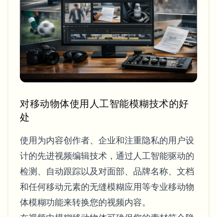
Blur License Plate
Campus cameras, lectures, and district bulk privacy
FAQ
Blur Background
Blur Face
Media & entertainment
Choose language
Screeners, releases, and compliance
Blog
Blur Anything
Blur Background
Retail & ecommerce
Whitepapers
Store and warehouse footage
Blur Anything
Screen recording blur
Tools
Healthcare
AI Video Object Remover
GDPR compliance blur
Clinic and patient-facing video governance
对移动物体使用人工智能模糊技术的好
Category
处
Public sector
Vlogger street interview
Products
Blur Face in Photos
FOIA, safe disclosure, and redaction
使用为内容创作者、企业和注重隐私的用户设
Gaming & stream blur
Face Anonymization
计的先进视频编辑技术，通过人工智能驱动的
Bulk face anonymization
检测、自动跟踪以及对面部、品牌名称、文档
Voice Anonymizer
Volume batches, retention, and SLAs
和任何移动元素的无缝模糊应用等专业移动物
Bulk license plate blur
体模糊功能来转换您的视频内容。
Fleet, dashcam, and parking at scale
Face Swap - Image