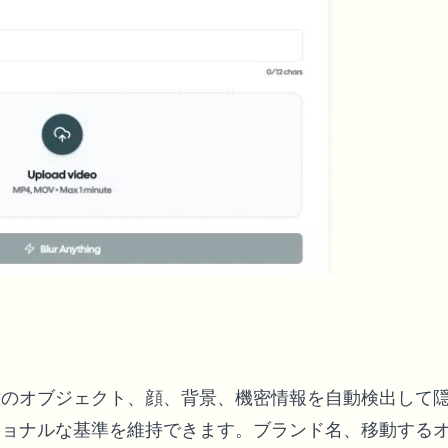
Automate uploads, jobs, and w
tem
Video intelligence
ECOSYSTEM
BETA
Ask questions and get AI summaries
Video intelligence
Ask questions and get AI summaries
ries
from video
Vlogger
Moto Vlogger
Streamer
Journalist
d batch processing?
e many videos and blur in one run—for teams.
CH READY FOR TEAMS
意のオブジェクト、顔、背景、機密情報を自動検出して
ショナルな基準を維持できます。ブランド名、移動する