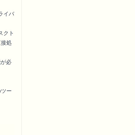
ライバ
スクト
直接処
能が必
のツー