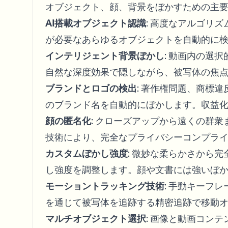
オブジェクト、顔、背景をぼかすための主
AI搭載オブジェクト認識
: 高度なアルゴリ
が必要なあらゆるオブジェクトを自動的に
インテリジェント背景ぼかし
: 動画内の選
自然な深度効果で隠しながら、被写体の焦
ブランドとロゴの検出
: 著作権問題、商標
のブランド名を自動的にぼかします。収益
顔の匿名化
: クローズアップから遠くの群
技術により、完全なプライバシーコンプラ
カスタムぼかし強度
: 微妙な柔らかさから
し強度を調整します。顔や文書には強いぼ
モーショントラッキング技術
: 手動キーフ
を通じて被写体を追跡する精密追跡で移動
マルチオブジェクト選択
: 画像と動画コン