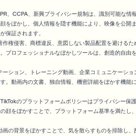
GDPR、CCPA、新興プライバシー規制は、識別可能な情
の顔をぼかし、個人情報を隠す機能により、映像を公開
スが保証されます。
、著作権侵害、商標違反、意図しない製品配置を避けるた
す。プロフェッショナルなぼかしツールは、創造的自由
ンテーション、トレーニング動画、企業コミュニケーショ
ます。動画内の文書、独自情報、機密詳細をぼかす機能
agram、TikTokのプラットフォームポリシーはプライバシー保
ツの顔をぼかすことで、プラットフォーム基準を満たし
: 動画の背景をぼかすことで、気を散らすものを排除し、