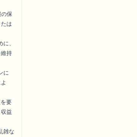
報の保
または
めに、
を維持
ンに
によ
護を要
、収益
乱雑な