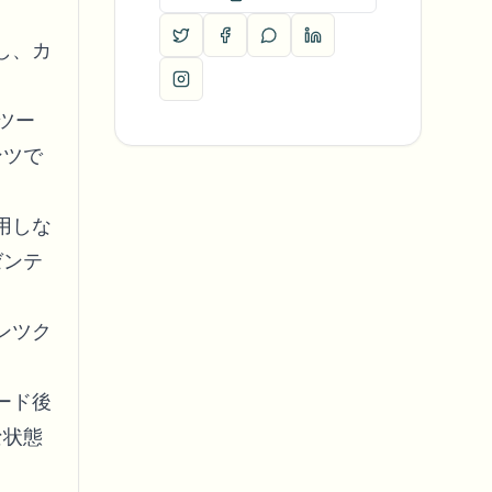
し、カ
ツー
ンツで
用しな
ゼンテ
ンツク
ード後
な状態