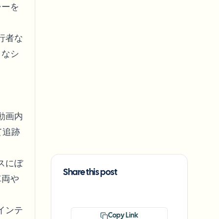
シーを
行者な
クなシ
動画内
て追跡
スにぼ
Share this post
車両や
インテ
Copy Link