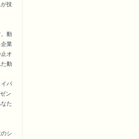
ムが技
す。動
る企業
静止オ
れた動
ライバ
レゼン
あなた
数のシ