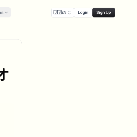
es
🇺🇸
EN
Login
Sign Up
mpliance
Face swap
 recording blur
Face Swap - Image
ls
 SLAs
ls & demo redaction
Swap faces in images
compliance blur
オ
NEW
Face Swap - Video
NEW
-compliant redaction
scale
Swap faces in video
r street interview
AI Video Object
er & face privacy
NEW
Remover
Remove objects with scene fill
 & stream blur
ream personal info blur
review