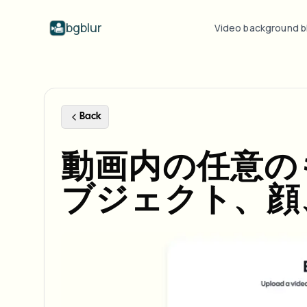
bgblur
Video background b
By industry
Video blur
Video b
Blur video with AI
Video blur examples
Schools & education
Bl
Blog
Hide faces, plates, and backgrounds in
Real clips showing face blur, plate
Back
Tips, tutorials, and product updates
Campus cameras, lectures, and district bulk privacy
Fra
your browser.
blur, background blur, and selective
redaction in action.
FAQ
Bl
動画内の任意のも
Media & entertainment
View all examples
Answers to common questions
Das
Screeners, releases, and compliance
Browse the full example library
ブジェクト、顔
Whitepapers
Bl
Retail & ecommerce
Privacy compliance research reports
Cin
Store and warehouse footage
Start with a clip
Bl
Upload a video and blur in
Healthcare
minutes.
Log
Clinic and patient-facing video governance
GET STARTED
Public sector