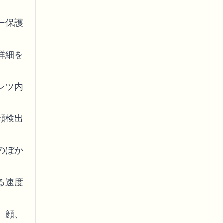
ー保護
詳細を
ンツ内
顔検出
のぼか
る速度
、顔、