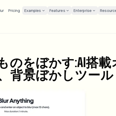
lur
Pricing
Examples
Features
Enterprise
Resourc
lur
Solutions
Privacy & co
Privacy
ur Face
Blur License Plate
Tools
Bulk face anonymization
Screen
FAST
POPULAR
Blur Face in Photos
me-by-frame face tracking
Auto-detect plates
Free video and image editing too
Volume batches, retention, and
Tutoria
Blur faces in photos
Category
ur License Plate
GDPR 
のをぼかす:AI搭載
Blur Face
Bulk license plate blur
FAST
POPULAR
Face Anonymization
Browse by workflow or use case
hcam & street footage
Privacy
Frame-by-frame tracking
Fleet, dashcam, and parking at 
Team-grade redaction
、背景ぼかしツール
Products
ur Background
Vlogge
AI
Blur Background
Bulk face blur
AI
Explore our full product lineup
Voice Anonymizer
ematic depth of field
Bystand
No green screen needed
High-throughput pipelines
AI voice masking
ur Anything
Gaming
Blur Anything
Blur Anything
os, text & custom regions
Live st
Use a prompt or draw a box
Enterprise zones, policies, and 
around what to blur
API & SDK