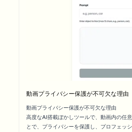
View all features
FOIA, safe disclosure, and redaction
Browse every blur tool in one place
Ecosys
CONTACT FORM
Talk to us about volume, compliance, and integrations.
VOLUME READY
Catego
Contact form
Nee
Queu
動画プライバシー保護が不可欠な理由
BAT
動画プライバシー保護が不可欠な理由
高度なAI搭載ぼかしツールで、動画内の任
とで、プライバシーを保護し、プロフェッ