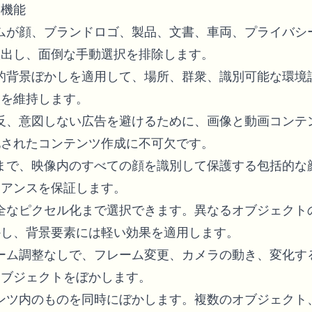
要機能
ズムが顔、ブランドロゴ、製品、文書、車両、プライバシ
検出し、面倒な手動選択を排除します。
択的背景ぼかしを適用して、場所、群衆、識別可能な環境
点を維持します。
違反、意図しない広告を避けるために、画像と動画コンテ
化されたコンテンツ作成に不可欠です。
衆まで、映像内のすべての顔を識別して保護する包括的な
イアンスを保証します。
完全なピクセル化まで選択できます。異なるオブジェクト
かし、背景要素には軽い効果を適用します。
レーム調整なしで、フレーム変更、カメラの動き、変化す
オブジェクトをぼかします。
テンツ内のものを同時にぼかします。複数のオブジェクト