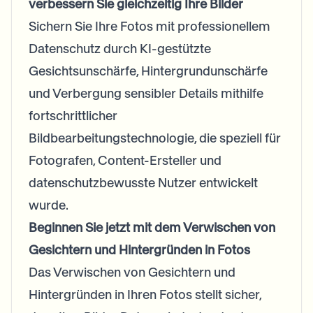
verbessern Sie gleichzeitig Ihre Bilder
Bulk face blur
Face Swap - Video
Sichern Sie Ihre Fotos mit professionellem
High-throughput pipelines
Datenschutz durch KI-gestützte
Blur Anything
Gesichtsunschärfe, Hintergrundunschärfe
Video intelligence
Enterprise zones, policies, and review
und Verbergung sensibler Details mithilfe
API & SDK
Bulk Video Blur
fortschrittlicher
Automate uploads, jobs, and webhooks
Process many videos in one run
Bildbearbeitungstechnologie, die speziell für
Contact form
Fotografen, Content-Ersteller und
datenschutzbewusste Nutzer entwickelt
wurde.
Video intelligence
Beginnen Sie jetzt mit dem Verwischen von
Bulk background removal
Gesichtern und Hintergründen in Fotos
Das Verwischen von Gesichtern und
Hintergründen in Ihren Fotos stellt sicher,