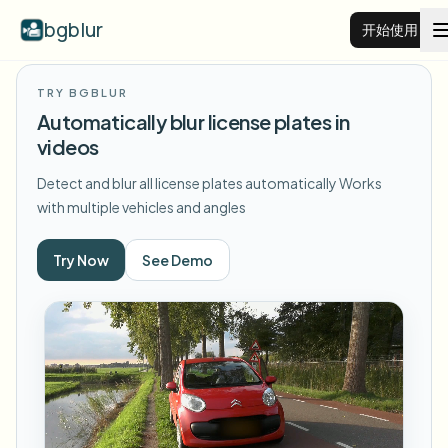
bgblur
开始使用
TRY BGBLUR
视频背景虚化
Automatically blur license plates in
videos
价格
Detect and blur all license plates automatically
Works
with multiple vehicles and angles
示例
Try Now
See Demo
功能
查看所有示例
浏览完整示例库
企业
View all features
Browse every blur tool in one place
模糊人脸
资源
模糊车牌
学校与教育