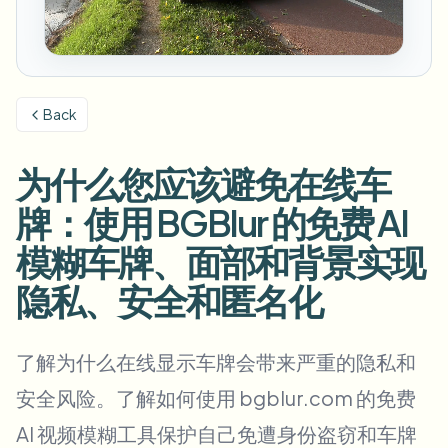
模糊车牌
校园摄像头、讲座和地区批量隐私
常见问题
模糊背景
模糊人脸
媒体与娱乐
Choose language
试映、发布和合规
博客
模糊任何内容
模糊背景
Back
零售与电商
Whitepapers
门店和仓库镜头
模糊任何内容
屏幕录制模糊
为什么您应该避免在线车
工具
医疗
AI Video Object Remover
GDPR合规模糊
诊所和面向患者的视频管理
牌：使用 BGBlur 的免费 AI
分类
公共部门
街头采访模糊
模糊车牌、面部和背景实现
产品
在线模糊照片中的人脸
FOIA、安全披露和编辑
隐私、安全和匿名化
游戏与直播模糊
人脸匿名化
批量人脸匿名化
语音匿名处理器
了解为什么在线显示车牌会带来严重的隐私和
大批量、保留期和SLA
安全风险。了解如何使用 bgblur.com 的免费
批量车牌模糊
车队、行车记录仪和停车场大规模处理
AI 视频模糊工具保护自己免遭身份盗窃和车牌
换脸 - 图片