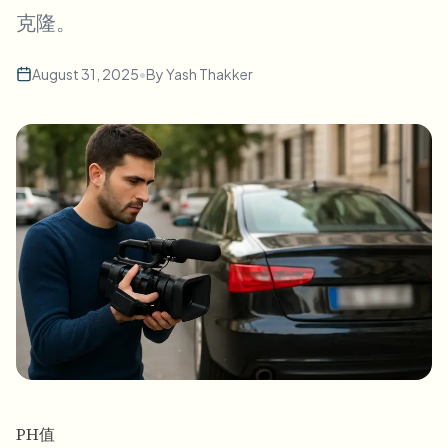
批量人脸模糊
克隆。
换脸 - 视频
高吞吐量流水线
August 31, 2025
•
By
Yash Thakker
模糊任何内容
视频智能
企业区域、策略和审核
API 和 SDK
批量视频模糊
自动化上传、任务和Webhook
一次处理多个视频
联系表单
视频智能
批量背景移除
PH值