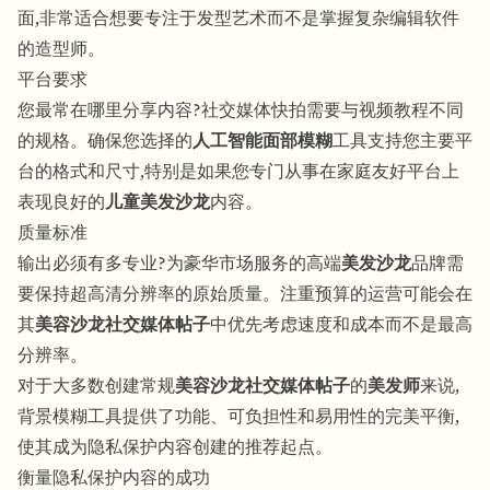
面,非常适合想要专注于发型艺术而不是掌握复杂编辑软件
的造型师。
平台要求
您最常在哪里分享内容?社交媒体快拍需要与视频教程不同
的规格。确保您选择的
人工智能面部模糊
工具支持您主要平
台的格式和尺寸,特别是如果您专门从事在家庭友好平台上
表现良好的
儿童美发沙龙
内容。
质量标准
输出必须有多专业?为豪华市场服务的高端
美发沙龙
品牌需
要保持超高清分辨率的原始质量。注重预算的运营可能会在
其
美容沙龙社交媒体帖子
中优先考虑速度和成本而不是最高
分辨率。
对于大多数创建常规
美容沙龙社交媒体帖子
的
美发师
来说,
背景模糊工具提供了功能、可负担性和易用性的完美平衡,
使其成为隐私保护内容创建的推荐起点。
衡量隐私保护内容的成功