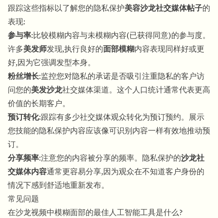
跟踪这些指标以了解您的隐私保护
美容沙龙社交媒体帖子
的
表现:
参与率
:比较模糊内容与未模糊内容(已获得同意)的参与度。
许多
美发师
发现,执行良好的
面部模糊
内容表现同样好或更
好,因为它强调发型本身。
粉丝增长
:监控您对隐私的承诺是否吸引注重隐私的客户访
问您的
美发沙龙
社交媒体渠道。这个人口统计通常代表更高
价值的长期客户。
预订转化
:跟踪有多少社交媒体观众转化为预订预约。展示
您技能的隐私保护内容应该像可识别内容一样有效地推动预
订。
分享频率
:注意您的内容被分享的频率。隐私保护的
沙龙社
交媒体内容
通常更容易分享,因为观众在不知道客户身份的
情况下感到舒适地重新发布。
常见问题
在沙龙视频中模糊面部的最佳人工智能工具是什么?