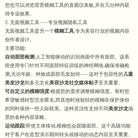
您也可以浏览背景模糊工具的直观仪表板,并在几分钟内获
得专业效果。
2. 无面视频工具——专业视频隐私工具
无面视频工具是另一个
模糊工具
,专为美容行业的视频内容
创作者设计。
主要功能:
自动面部检测
:人工智能驱动的识别画面中所有面部。该系
统使用专门针对不同面部特征训练的神经网络,确保准确检
测,无论年龄、种族或面部毛发如何——这对于包容性的
儿童
美发沙龙
和多元文化
美容沙龙社交媒体帖子
至关重要。
可自定义的模糊强度
:根据您的需求调整模糊强度。有时您
希望敏感转型完全匿名,而其他时候较轻的模糊在保护身份
的同时保持一些人际联系。这种灵活性支持不同
美发沙龙
场
景的各种内容策略。
运动跟踪
:即使主体移动,模糊也会跟随面部。这个高级功能
对于客户在造型演示期间转头或移动的动态内容至关重要。