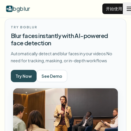
bgblur
开始使用
TRY BGBLUR
视频背景虚化
Blur faces instantly with AI-powered
face detection
价格
Automatically detect and blur faces in your videos
No
need for tracking, masking, or in-depth workflows
示例
Try Now
See Demo
功能
查看所有示例
浏览完整示例库
企业
View all features
Browse every blur tool in one place
模糊人脸
资源
模糊车牌
学校与教育