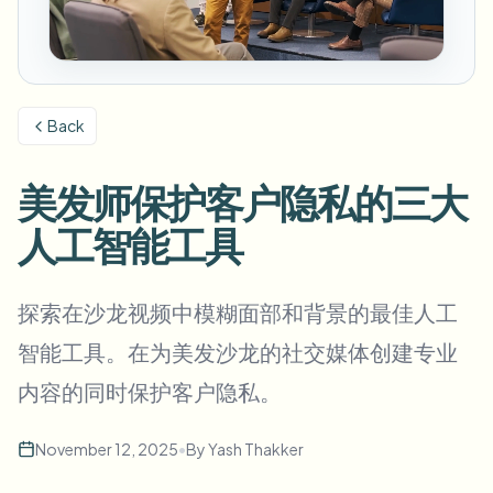
模糊车牌
校园摄像头、讲座和地区批量隐私
常见问题
模糊背景
模糊人脸
媒体与娱乐
Choose language
试映、发布和合规
博客
模糊任何内容
模糊背景
Back
零售与电商
Whitepapers
门店和仓库镜头
模糊任何内容
屏幕录制模糊
美发师保护客户隐私的三大
工具
医疗
AI Video Object Remover
GDPR合规模糊
诊所和面向患者的视频管理
人工智能工具
分类
公共部门
街头采访模糊
产品
在线模糊照片中的人脸
FOIA、安全披露和编辑
探索在沙龙视频中模糊面部和背景的最佳人工
游戏与直播模糊
人脸匿名化
智能工具。在为美发沙龙的社交媒体创建专业
批量人脸匿名化
内容的同时保护客户隐私。
语音匿名处理器
大批量、保留期和SLA
批量车牌模糊
November 12, 2025
•
By
Yash Thakker
车队、行车记录仪和停车场大规模处理
换脸 - 图片