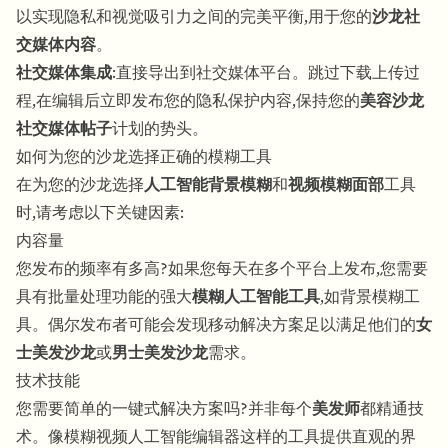
以实现隐私和视觉吸引力之间的完美平衡,用于您的
沙龙社
交媒体内容
。
社交媒体集成
:直接导出到社交媒体平台。跳过下载上传过
程,在编辑后立即发布您的隐私保护内容,保持您的
美容沙龙
社交媒体帖子
计划的势头。
如何为您的沙龙选择正确的模糊工具
在为您的沙龙选择
人工智能背景模糊
和
视频模糊面部
工具
时,请考虑以下关键因素:
内容量
您发布的频率有多高?如果您每天在多个平台上发布,您需要
具有批量处理功能的强大
模糊人工智能工具
,如背景模糊工
具。偶尔发布者可能会发现移动解决方案足以满足他们的
女
士美发沙龙
或
男士美发沙龙
需求。
技术技能
您需要简单的一键式解决方案吗?并非每个
美发师
都精通技
术。像模糊视频人工智能编辑器这样的工具提供直观的界