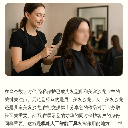
批量人脸模糊
换脸 - 视频
高吞吐量流水线
模糊任何内容
视频智能
企业区域、策略和审核
API 和 SDK
批量视频模糊
自动化上传、任务和Webhook
一次处理多个视频
联系表单
视频智能
在当今数字时代,隐私保护已成为发型师和美容沙龙业主的
批量背景移除
关键关注点。无论您经营的是男士美发沙龙、女士美发沙龙
还是儿童美发沙龙,在社交媒体上分享您的作品对于业务增
长至关重要。然而,在展示您的才华的同时保护客户的身份
同样重要。这就是
模糊人工智能工具
发挥作用的地方——帮