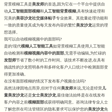
背景模糊工具是
美发师
的首选,因为它在一个平台中提供自
动
人工智能面部模糊
和
人工智能背景模糊
,具有快速处理和
完美的
美容沙龙社交媒体帖子
专业效果。其批量处理功能和
一致的质量使其成为每天发布内容的繁忙
美发沙龙
运营的理
想选择。
我可以自动模糊视频中的面部吗?
是的!现代
模糊人工智能工具
如背景模糊工具使用人工智能
自动检测和
模糊视频内容中的面部
,无需手动编辑,为忙碌的
发型师
节省了数小时的工作时间。该技术不断改进,在具有
挑战性的沙龙照明条件和多样化客户人口统计中检测面部变
得更加准确。
在没有面部模糊的情况下发布客户视频合法吗?
虽然法律因地点而异,但对于任何
美发师
来说,无论是经营
儿
童美发沙龙
还是
女士美发沙龙
,最佳做法始终是在在线发布
客户内容之前
模糊面部
或获得明确同意。咨询法律专业人士
了解您所在司法管辖区的隐私要求可以保护您的
美发沙龙
免