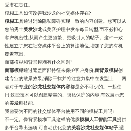
受潜在责任。
模糊工具如何改善我沙龙的社交媒体存在?
模糊工具
通过消除隐私障碍实现一致的内容创建。您可以从
您的
男士美发沙龙
或美容护理中发布每日转型,而不必担心
客户机密性,从而产生更频繁、更吸引人的帖子。这种一致
性建立了您在社交媒体平台上的算法地位,增加了您的有机
覆盖范围。
面部模糊和背景模糊有什么区别?
面部模糊
通过遮盖面部特征来保护客户身份,而
背景模糊
创
建专业的散景效果,消除干扰并将注意力集中在发型上——两
者对于专业的
沙龙社交媒体内容
都是必不可少的。一起使
用,这些技术可以创建精美的、隐私保护的内容,有效展示您
的
美发师
技能。
我需要为不同的社交媒体平台使用不同的模糊工具吗?
不一定。像背景模糊工具这样的优质
模糊人工智能工具
提供
多平台导出选项,可自动优化您的
美容沙龙社交媒体帖子
,适