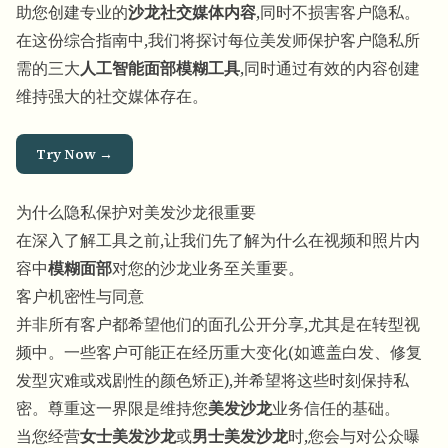
助您创建专业的
沙龙社交媒体内容
,同时不损害客户隐私。
在这份综合指南中,我们将探讨每位美发师保护客户隐私所
需的三大
人工智能面部模糊工具
,同时通过有效的内容创建
维持强大的社交媒体存在。
Try Now →
为什么隐私保护对美发沙龙很重要
在深入了解工具之前,让我们先了解为什么在视频和照片内
容中
模糊面部
对您的沙龙业务至关重要。
客户机密性与同意
并非所有客户都希望他们的面孔公开分享,尤其是在转型视
频中。一些客户可能正在经历重大变化(如遮盖白发、修复
发型灾难或戏剧性的颜色矫正),并希望将这些时刻保持私
密。尊重这一界限是维持您
美发沙龙
业务信任的基础。
当您经营
女士美发沙龙
或
男士美发沙龙
时,您会与对公众曝