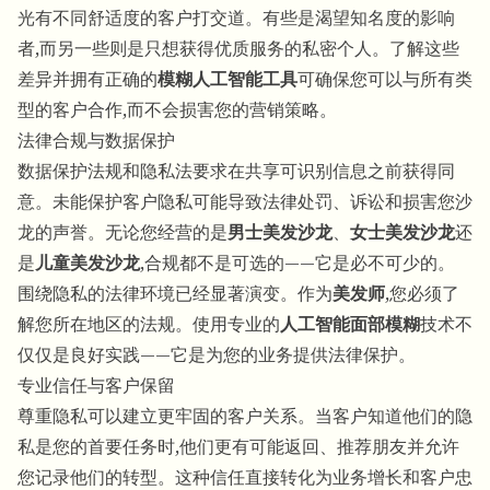
光有不同舒适度的客户打交道。有些是渴望知名度的影响
者,而另一些则是只想获得优质服务的私密个人。了解这些
差异并拥有正确的
模糊人工智能工具
可确保您可以与所有类
型的客户合作,而不会损害您的营销策略。
法律合规与数据保护
数据保护法规和隐私法要求在共享可识别信息之前获得同
意。未能保护客户隐私可能导致法律处罚、诉讼和损害您沙
龙的声誉。无论您经营的是
男士美发沙龙
、
女士美发沙龙
还
是
儿童美发沙龙
,合规都不是可选的——它是必不可少的。
围绕隐私的法律环境已经显著演变。作为
美发师
,您必须了
解您所在地区的法规。使用专业的
人工智能面部模糊
技术不
仅仅是良好实践——它是为您的业务提供法律保护。
专业信任与客户保留
尊重隐私可以建立更牢固的客户关系。当客户知道他们的隐
私是您的首要任务时,他们更有可能返回、推荐朋友并允许
您记录他们的转型。这种信任直接转化为业务增长和客户忠