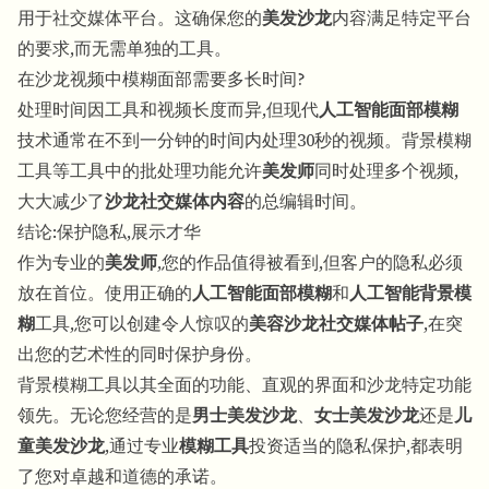
用于社交媒体平台。这确保您的
美发沙龙
内容满足特定平台
的要求,而无需单独的工具。
在沙龙视频中模糊面部需要多长时间?
处理时间因工具和视频长度而异,但现代
人工智能面部模糊
技术通常在不到一分钟的时间内处理30秒的视频。背景模糊
工具等工具中的批处理功能允许
美发师
同时处理多个视频,
大大减少了
沙龙社交媒体内容
的总编辑时间。
结论:保护隐私,展示才华
作为专业的
美发师
,您的作品值得被看到,但客户的隐私必须
放在首位。使用正确的
人工智能面部模糊
和
人工智能背景模
糊
工具,您可以创建令人惊叹的
美容沙龙社交媒体帖子
,在突
出您的艺术性的同时保护身份。
背景模糊工具以其全面的功能、直观的界面和沙龙特定功能
领先。无论您经营的是
男士美发沙龙
、
女士美发沙龙
还是
儿
童美发沙龙
,通过专业
模糊工具
投资适当的隐私保护,都表明
了您对卓越和道德的承诺。