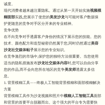
诚度。
现代消费者越来越注重隐私。通过从第一天开始实施
视频模
糊面部
实践,您展示了使您的
美发沙龙
与可能对客户数据保
护更随意的竞争对手区分开来的专业精神。
竞争优势
在不向竞争对手透露客户身份的情况下展示您的技能。您的
技术、颜色配方和造型秘密仍然属于您,同时仍然通过
美容
沙龙社交媒体帖子
展示您的专业知识。
在竞争激烈的市场中,保护您的独特方法很重要。当您使用
适当的隐私措施发布
沙龙社交媒体内容
时,您可以自由分享
您的作品,而不会向您所在地区的竞争
美发师
透露太多信
息。
1. 背景模糊工具——终极人工智能背景模糊和面部模糊解决
方案
背景模糊工具作为沙龙视频和照片中
模糊人工智能工具
面部
和背景的首要平台脱颖而出。这个强大的平台专为需要快