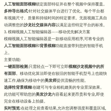
人工智能面部模糊
锁定面部特征并在整个视频中保持覆盖。
多种导出格式
:针对社交媒体平台进行了优化。每个平台都
有视频尺寸、质量和持续时间的特定要求。无面视频工具自
动调整您的
沙龙社交媒体内容
以满足这些特定平台的标准。
3. 模糊视频人工智能编辑器——移动优先解决方案
模糊视频人工智能编辑器是一款移动应用程序,可将专业的
人工智能面部模糊
和
背景模糊
功能直接带到您的智能手机
上。
主要功能:
一键面部检测
:只需轻点一下即可立即
模糊沙龙视频中的所
有面部
。移动优化算法即使在较旧的智能手机型号上也能快
速工作,确保为移动中的
美发师
提供流畅的性能。
选择性背景模糊
:创建可与专业相机媲美的专业景深效果。
此功能可帮助您的
美发沙龙
内容看起来更昂贵和专业,即使
完全在移动设备上拍摄。
实时预览
:在处理之前查看结果,允许您调整强度和覆盖区域,