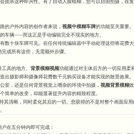
会扼杀这种即兴性。有了自动人脸模糊，您可以自由拍摄，在发
路的户外内容的创作者来说，
视频中模糊车牌
的功能至关重要。BG
的车辆——而这正是手动编辑完全不现实的地方。
有数十块车牌可见。在任何传统编辑器中手动处理这些将花费大
自动完成所有这些，无需额外步骤。
量工具的地方。
背景模糊视频
功能通过对主体后方的一切应用柔
造出摄影师和摄像师花费数千元购买设备才能实现的散景效果。
公室，还是任何背景视觉上嘈杂的环境中拍摄，
视频背景模糊
效
个简单的改变，却能显著提升内容的精致程度。
保持其清晰，同时柔化其后的一切。您获得的不是对整个画面应用
。
用户在五分钟内即可完成：