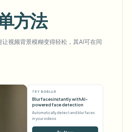
简单方法
批量背景移除
何让视频背景模糊变得轻松，其AI可在同
专用背景移除流水线
View All
Government Agency
Advertising Agency
Ca
TRY BGBLUR
Blur faces instantly with AI-
powered face detection
Automatically detect and blur faces
in your videos