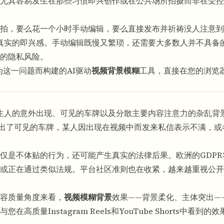
尤其容易发生在那些习惯即兴创作或在公共场所拍摄而非在受控
拍，要么花一个小时手动编辑，要么直接发布并祈祷没人注意到
感到真实的即兴感。手动编辑既慢又繁琐，还需要大多数人并不具备
的隐私风险。
为这一问题而构建的AI驱动
视频背景模糊
工具，直接在您的浏览
陌生人的意外出现、可见的
车牌
以及分散主要内容注意力的杂乱背
出了可见的车牌，某人因出现在视频中而发来私信表示不满，或
仅是不体贴的行为，还可能产生真实的法律后果。欧洲的GDPR
或正在通过类似法规。平台社区准则也在收紧，越来越重视公开
容质量角度来看，
视频模糊背景
效果——背景柔化、主体突出—
量Instagram Reels和YouTube Shorts中看到的