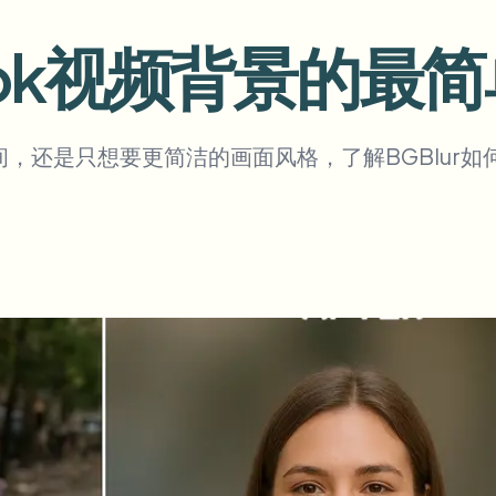
自动化上传、任务和Webhook
Tok视频背景的最
tem
视频智能
生态系统
BETA
Ask questions and get AI summaries
视频智能
，还是只想要更简洁的画面风格，了解BGBlur如
搜索和理解视频 — Ceptory
ries
Vlogger
Moto Vlogger
Streamer
Journalist
d batch processing?
e many videos and blur in one run—for teams.
CH READY FOR TEAMS