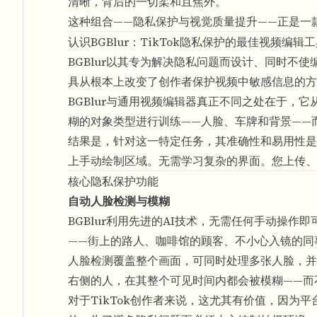
清晰，背后的一切柔和且焦外。
这种组合——隐私保护与视觉质量提升——正是一
认识BGBlur：TikTok隐私保护的最佳视频编辑
BGBlur以其专为解决隐私问题而设计、同时不使
具从根本上改变了创作者保护视频中敏感信息的方
BGBlur与通用视频编辑器真正不同之处在于，
糊的对象类型进行训练——人脸、车牌和背景——
结果是，针对这一特定任务，其准确性和易用性是
上手动绘制区域。无需学习复杂的界面。您上传、
核心隐私保护功能
自动人脸检测与模糊
BGBlur利用先进的AI技术，无需任何手动操
——街上的路人、咖啡馆的顾客、不小心入镜的同
人脸检测覆盖整个画面，可同时处理多张人脸，并
右侧的人，在其整个可见时间内都会被模糊——而
对于TikTok创作者来说，这尤其有价值，因为