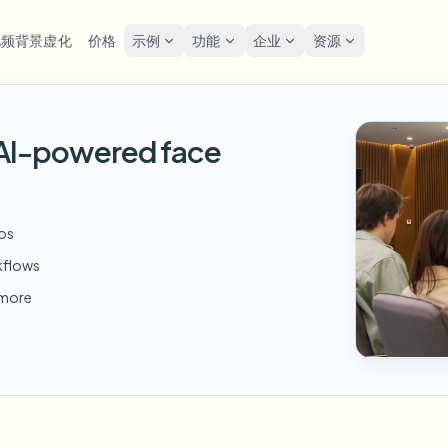
视频背景虚化
价格
示例
功能
企业
资源
lur
解决方案
隐私与合规
Privacy
h AI-powered face
糊人脸
模糊车牌
工具
批量人脸匿名化
屏幕
FAST
POPULAR
在线模糊照片中的人脸
me-by-frame face tracking
Auto-detect plates
Free video and image editing too
大批量、保留期和SLA
Tutoria
Blur faces in photos
分类
糊车牌
GDP
模糊人脸
批量车牌模糊
FAST
POPULAR
eos
人脸匿名化
Browse by workflow or use case
hcam & street footage
Privacy
Frame-by-frame tracking
车队、行车记录仪和停车场大规
Team-grade redaction
kflows
产品
糊背景
街头
AI
模糊背景
批量人脸模糊
d more
AI
Explore our full product lineup
语音匿名处理器
ematic depth of field
Bystand
No green screen needed
高吞吐量流水线
AI voice masking
糊任何内容
游戏
模糊任何内容
模糊任何内容
os, text & custom regions
Live st
Use a prompt or draw a box
企业区域、策略和审核
around what to blur
API 和 SDK