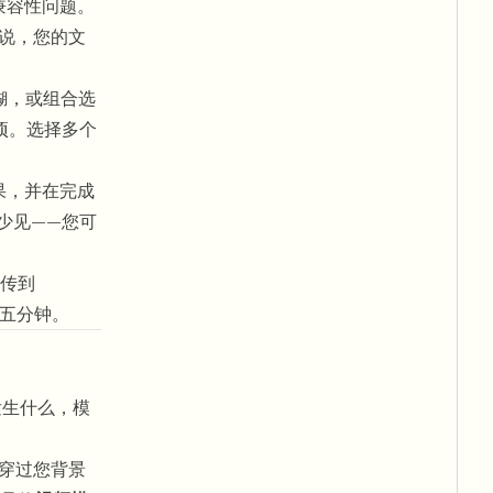
兼容性问题。
来说，您的文
糊，或组合选
项。选择多个
果，并在完成
少见——您可
传到
两到五分钟。
发生什么，模
。穿过您背景