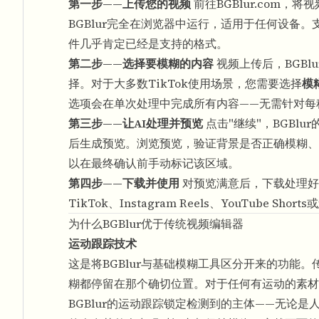
第一步——上传您的视频
前往BGBlur.com
BGBlur完全在浏览器中运行，适用于任何设备。支
件几乎肯定已经是支持的格式。
第二步——选择要模糊的内容
视频上传后，BGB
择。对于大多数TikTok使用场景，您需要选择
模
选项会在单次处理中完成所有内容——无需针对每
第三步——让AI处理并预览
点击"继续"，BGBl
后生成预览。浏览预览，验证背景是否正确模糊、
以在最终确认前手动标记该区域。
第四步——下载并使用
对预览满意后，下载处理好
TikTok、Instagram Reels、YouTu
为什么BGBlur优于传统视频编辑器
运动跟踪技术
这是将
BGBlur
与基础模糊工具区分开来的功能。
糊都停留在那个确切位置。对于任何有运动的素材
BGBlur的运动跟踪锁定检测到的主体——无论