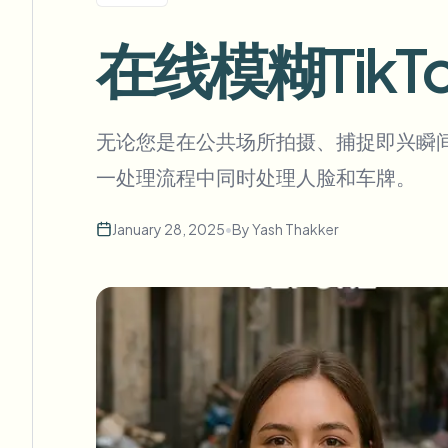
View all features
FOIA、安全披露和编辑
Browse every blur tool in one place
在线模糊Tik
Ecosys
联系表单
与我们洽谈批量、合规和集成需求。
无论您是在公共场所拍摄、捕捉即兴瞬间
批量处理就绪
Catego
一处理流程中同时处理人脸和车牌。
联系表单
January 28, 2025
•
By
Yash Thakker
Nee
Queu
BAT