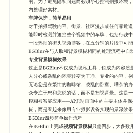
的。为了避免隐私问题而必须小心控制拍摄环境，
内整理好素材。
车牌保护，简单易用
对于拍摄驾驶内容、街景、社区漫步或任何靠近道
能即时检测并遮挡整个视频中的车牌，包括行驶中
一段热闹的街头视频博客，在五分钟的片段中可能
BGBlur在与人脸和背景模糊相同的处理流程中
专业背景模糊效果
这正是BGBlur不仅成为隐私工具，也成为内容质
人分心或杂乱的环境转变为干净、专业的内容，创
无论您是在繁忙的咖啡馆、凌乱的卧室、嘈杂的办
众专注于您和您说的话，而不是扫视背景。这是一
模糊被智能应用——AI识别画面中的主要主体并
糊，而是看起来像用专业摄影设备实现的景深效果
BGBlur四步简单操作流程
在BGBlur上完成
视频背景模糊
只需四步，大多数