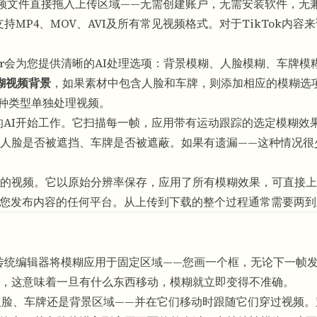
，将视频文件直接拖入上传区域——无需创建账户，无需安装软件，无
持MP4、MOV、AVI及所有常见视频格式。对于TikTok内容
lur会为您提供清晰的AI处理选项：背景模糊、人脸模糊、车牌模
糊视频背景
，如果素材中包含人脸和车牌，则添加相应的模糊选
种类型单独处理视频。
ur的AI开始工作。它扫描每一帧，应用带有运动跟踪的选定模糊效
人脸是否被遮挡、车牌是否被遮蔽。如果有遗漏——这种情况很
的视频。它以原始分辨率保存，应用了所有模糊效果，可直接上
be Shorts或您发布内容的任何平台。从上传到下载的整个过程通常需要
传统编辑器将模糊应用于固定区域——您画一个框，无论下一帧
，这意味着一旦有什么东西移动，模糊就立即变得不准确。
是人脸、车牌还是背景区域——并在它们移动时跟随它们穿过视频