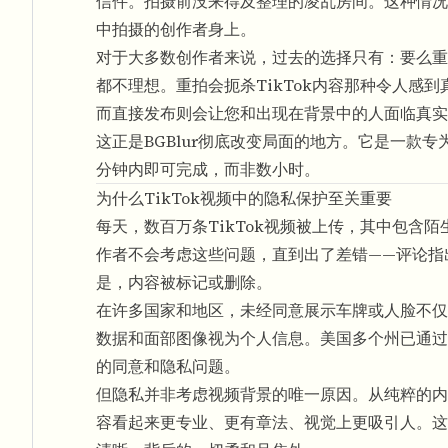
信件。拍摄前没来得及整理的凌乱房间。这种情况
中拍摄的创作者身上。
对于大多数创作者来说，过去的选择只有：要么重
都不理想。重拍会扼杀TikTok内容那种令人
而直接发布则会让您和出现在背景中的人面临真实
这正是BGBlur彻底改变局面的地方。它是一款专
分钟内即可完成，而非数小时。
为什么TikTok视频中的隐私保护至关重要
每天，数百万条TikTok视频被上传，其中包含
作者不会考虑这些问题，直到出了差错——评论指
是，内容被标记或删除。
在许多国家和地区，未经同意展示车牌或人脸不仅
数据和面部图像视为个人信息。美国多个州已通过
的同意和隐私问题。
但隐私并非考虑视频背景的唯一原因。从纯粹的内
容看起来更专业、更有章法、视觉上更吸引人。这与您在高质