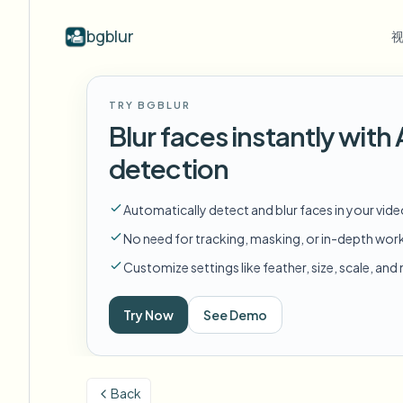
bgblur
按行业
视频模糊
Video b
TRY BGBLUR
Blur video with AI
视频模糊示例
Blur faces instantly wit
学校与教育
模
博客
Hide faces, plates, and backgrounds in
展示人脸模糊、车牌、背景和选择性
Tips, tutorials, and product updates
校园摄像头、讲座和地区批量隐私
Fra
detection
your browser.
遮蔽的真实视频片段。
查看所有示例
常见问题
模
媒体与娱乐
Automatically detect and blur faces in your vid
浏览完整示例库
Answers to common questions
Das
试映、发布和合规
No need for tracking, masking, or in-depth wor
Whitepapers
模
零售与电商
Customize settings like feather, size, scale, an
Privacy compliance research reports
Cin
门店和仓库镜头
Start with a clip
Try Now
See Demo
模
Upload a video and blur in
医疗
minutes.
Log
诊所和面向患者的视频管理
开始使用
Back
公共部门