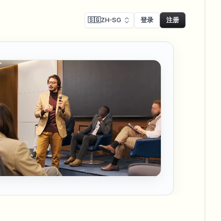
🇸🇬
ZH-SG
登录
注册
Face swap
录制模糊
换脸 - 图片
ls
ls & demo redaction
Swap faces in images
R合规模糊
NEW
换脸 - 视频
NEW
-compliant redaction
模处理
Swap faces in video
采访模糊
AI Video Object
er & face privacy
NEW
Remover
Remove objects with scene fill
与直播模糊
ream personal info blur